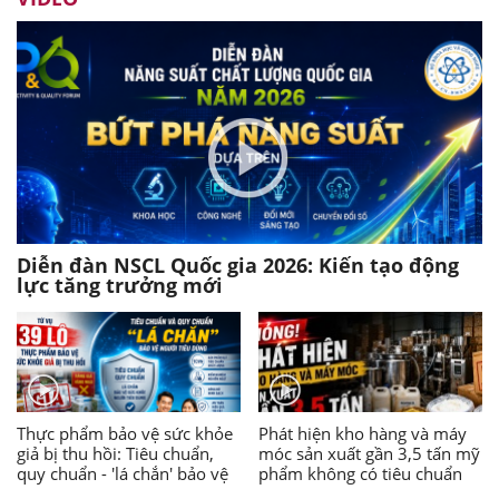
Diễn đàn NSCL Quốc gia 2026: Kiến tạo động
lực tăng trưởng mới
Thực phẩm bảo vệ sức khỏe
Phát hiện kho hàng và máy
giả bị thu hồi: Tiêu chuẩn,
móc sản xuất gần 3,5 tấn mỹ
quy chuẩn - 'lá chắn' bảo vệ
phẩm không có tiêu chuẩn
người tiêu dùng