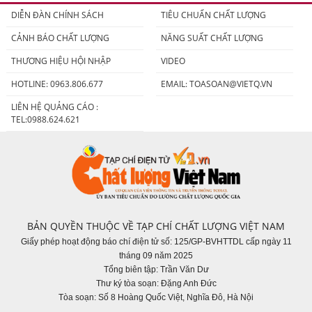
DIỄN ĐÀN CHÍNH SÁCH
TIÊU CHUẨN CHẤT LƯỢNG
CẢNH BÁO CHẤT LƯỢNG
NĂNG SUẤT CHẤT LƯỢNG
THƯƠNG HIỆU HỘI NHẬP
VIDEO
HOTLINE: 0963.806.677
EMAIL:
TOASOAN@VIETQ.VN
LIÊN HỆ QUẢNG CÁO :
TEL:0988.624.621
BẢN QUYỀN THUỘC VỀ TẠP CHÍ CHẤT LƯỢNG VIỆT NAM
Giấy phép hoạt động báo chí điện tử số: 125/GP-BVHTTDL cấp ngày 11
tháng 09 năm 2025
Tổng biên tập: Trần Văn Dư
Thư ký tòa soạn: Đặng Anh Đức
Tòa soạn: Số 8 Hoàng Quốc Việt, Nghĩa Đô, Hà Nội