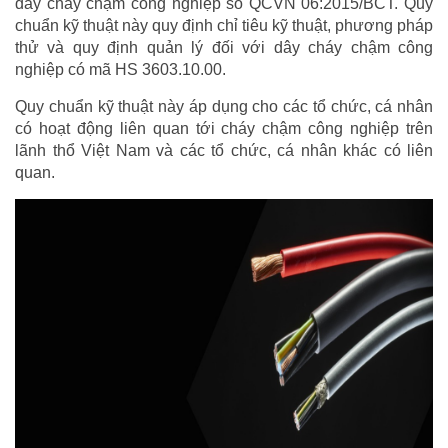
dây cháy chậm công nghiệp số QCVN 06:2015/BCT. Quy
chuẩn kỹ thuật này quy định chỉ tiêu kỹ thuật, phương pháp
thử và quy định quản lý đối với dây cháy chậm công
nghiệp có mã HS 3603.10.00.
Quy chuẩn kỹ thuật này áp dụng cho các tổ chức, cá nhân
có hoạt động liên quan tới cháy chậm công nghiệp trên
lãnh thổ Việt Nam và các tổ chức, cá nhân khác có liên
quan.