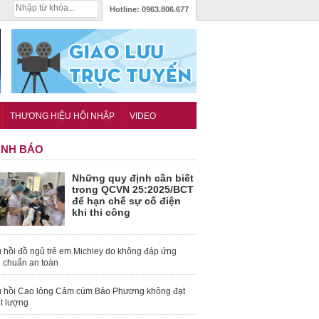
Hotline:
0963.806.677
THƯƠNG HIỆU HỘI NHẬP
VIDEO
NH BÁO
Những quy định cần biết
trong QCVN 25:2025/BCT
để hạn chế sự cố điện
khi thi công
 hồi đồ ngủ trẻ em Michley do không đáp ứng
u chuẩn an toàn
 hồi Cao lỏng Cảm cúm Bảo Phương không đạt
t lượng