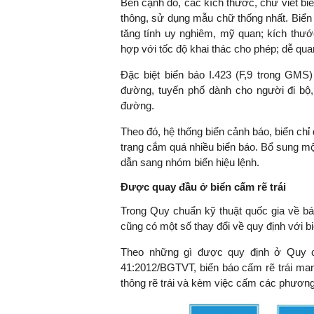
Bên cạnh đó, các kích thước, chữ viết bi
thông, sử dụng mẫu chữ thống nhất. Biển
tăng tính uy nghiêm, mỹ quan; kích thướ
hợp với tốc độ khai thác cho phép; dễ qu
TS. Nguyễn Đức Độ - Ph
Viện Kinh tế Tài chính
Đặc biệt biển báo I.423 (F,9 trong GMS)
đường, tuyến phố dành cho người đi bộ, 
đường.
"Có rất nhiều vi
ngay từ bây giờ 
Theo đó, hệ thống biển cảnh báo, biển chỉ
đang được tiến
trạng cắm quá nhiều biển báo. Bổ sung mộ
đầu tư cho kho
dẫn sang nhóm biển hiệu lệnh.
nghệ; ban hành
khuyến khích đổ
Được quay đầu ở biển cấm rẽ trái
khởi nghiệp..."
Trong Quy chuẩn kỹ thuật quốc gia về bá
cũng có một số thay đổi về quy định với bi
Theo những gì được quy định ở Quy 
41:2012/BGTVT, biển báo cấm rẽ trái man
thông rẽ trái và kèm việc cấm các phương