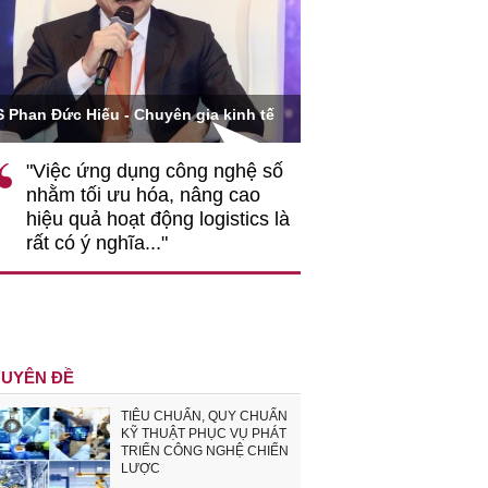
Ông Hoàng Quang Phòn
S Phan Đức Hiếu - Chuyên gia kinh tế
VCCI
"Việc ứng dụng công nghệ số
""Theo tôi, cần 
nhằm tối ưu hóa, nâng cao
gốc rễ về nhận
hiệu quả hoạt động logistics là
nghiệp cần coi
rất có ý nghĩa..."
động hài hoà là
triển..."
UYÊN ĐỀ
TIÊU CHUẨN, QUY CHUẨN
KỸ THUẬT PHỤC VỤ PHÁT
TRIỂN CÔNG NGHỆ CHIẾN
LƯỢC