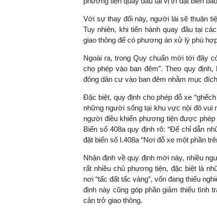
phương tiện quay đầu tại vị trí đặt biển bá
Với sự thay đổi này, người lái sẽ thuận t
Tuy nhiên, khi tiến hành quay đầu tại các
giao thông để có phương án xử lý phù hợ
Ngoài ra, trong Quy chuẩn mới tới đây cò
cho phép vào ban đêm”. Theo quy định,
đông dân cư vào ban đêm nhằm mục đích n
Đặc biệt, quy định cho phép đỗ xe “ghếch 
những người sống tại khu vực nội đô vu
người điều khiển phương tiện được phép đ
Biển số 408a quy định rõ: “Để chỉ dẫn n
đặt biển số I.408a “Nơi đỗ xe một phần trên
Nhận định về quy định mới này, nhiều ngườ
rất nhiều chủ phương tiện, đặc biệt là n
nơi “tấc đất tấc vàng”, vốn đang thiếu ngh
định này cũng góp phần giảm thiểu tình 
cản trở giao thông.