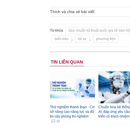
Thích và chia sẻ bài viết:
Từ khóa:
Quy chuẩn kỹ thuật quốc gia về báo h
biển báo
,
lái xe
,
phương tiện
TIN LIÊN QUAN
Thử nghiệm thành thạo - Cơ
Chuẩn hóa hệ thống
sở nâng cao năng lực và độ
AI, đáp ứng yêu cầu
tin cậy phòng thí nghiệm
triển có trách nhiệ
10