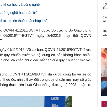
vụ khoa học và công nghệ
Ngư
tiê
c công nghệ hạt nhân trẻ
Cả
được miễn thuế xuất nhập khẩu
toà
 bộ QCVN 41:2016/BGTVT được Bộ trưởng Bộ Giao thông
Thu
Lay
ố 06/2016/TT-BGTVT ngày 8/4/2016 thay thế QCVN
T.
ừ ngày 01/11/2016. Về cơ bản, QCVN 41:2016/BGTVT được
các quy chuẩn trước và nội dung cơ bản không khác nhiều
hạn chế và khắc phục các bất cập của quy chuẩn trước với
 bổ sung, QCVN 41:2016/BGTVT đã được công bố và sẽ có
ây. Theo đó, nhiều thay đổi trong quy chuẩn mới này sẽ giúp
thông thực hiện Luật Giao thông đường bộ 2008 thuận lợi