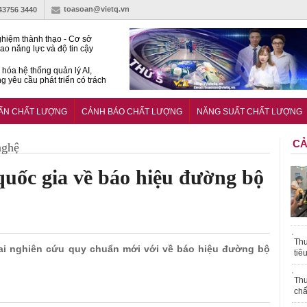
toasoan@vietq.vn
-43756 3440
hiệm thành thạo - Cơ sở
ao năng lực và độ tin cậy
thí nghiệm
hóa hệ thống quản lý AI,
g yêu cầu phát triển có trách
15:2026/BCA yêu cầu kỹ
Trung tâm sát hạch lái xe
UẨN CHẤT LƯỢNG
CẢNH BÁO CHẤT LƯỢNG
NĂNG SUẤT CHẤT LƯỢNG
 bộ
CẢ
nghệ
uốc gia về báo hiệu đường bộ
Thu
hai nghiên cứu quy chuẩn mới với về báo hiệu đường bộ
tiê
Thu
chấ