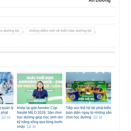
An Dương
iệu đường bộ
,
những điểm mới về biển báo đường bộ
,
 quản lý
Khép lại giải Aerobic Cúp
Tiếp sức thế hệ trẻ phát triển
 phát
Nestlé MILO 2026: Sân chơi
toàn diện ngay từ những sân
m
học đường giúp học sinh rèn
chơi học đường
10
10
kỹ năng sống qua từng bước
nhảy
10