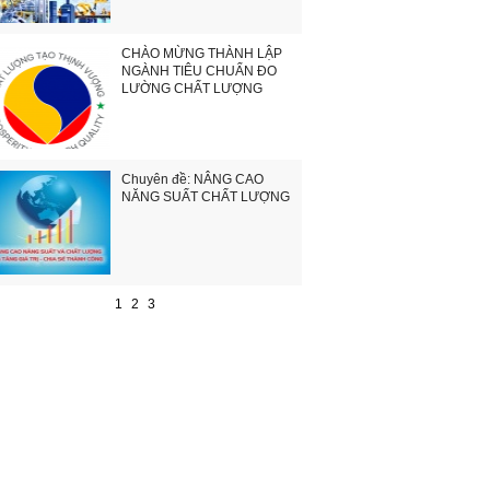
CHÀO MỪNG THÀNH LẬP
NGÀNH TIÊU CHUẨN ĐO
LƯỜNG CHẤT LƯỢNG
Chuyên đề: NÂNG CAO
NĂNG SUẤT CHẤT LƯỢNG
1
2
3