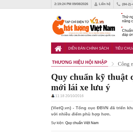
2:19:25 PM
09/08/2026
Liên hệ
(84-2)
Thử ng
nâng c
phòng 
Chuẩn 
đáp ứn
nhiệm
QCVN 
thuật 
DIỄN ĐÀN CHÍNH SÁCH
TIÊU CH
đường
THƯƠNG HIỆU HỘI NHẬP
Công 
Quy chuẩn kỹ thuật q
mới lái xe lưu ý
11:18 20/10/2016
(VietQ.vn) - Tổng cục ĐBVN đã triển k
với nhiều điểm phù hợp hơn.
Sự kiện:
Quy chuẩn Việt Nam