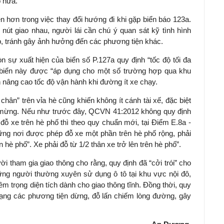
o nữa.
iện hơn trong việc thay đổi hướng đi khi gặp biển báo 123a.
 nút giao nhau, người lái cần chú ý quan sát kỹ tình hình
p, tránh gây ảnh hưởng đến các phương tiện khác.
n sự xuất hiện của biển số P.127a quy định “tốc độ tối đa
 biển này được “áp dụng cho một số trường hợp qua khu
âng cao tốc độ vận hành khi đường ít xe chạy.
chân” trên vỉa hè cũng khiến không ít cánh tài xế, đặc biệt
i mừng. Nếu như trước đây, QCVN 41:2012 không quy định
ỗ xe trên hè phố thì theo quy chuẩn mới, tại Điểm E.8a -
hững nơi được phép đỗ xe một phần trên hè phố rộng, phải
 hè phố”. Xe phải đỗ từ 1/2 thân xe trở lên trên hè phố”.
i tham gia giao thông cho rằng, quy định đã “cởi trói” cho
hững người thường xuyên sử dụng ô tô tại khu vực nội đô,
iêm trọng diện tích dành cho giao thông tĩnh. Đồng thời, quy
trạng các phương tiện dừng, đỗ lấn chiếm lòng đường, gây