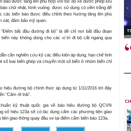
ển báo được tăng lên phù hợp với tốc độ xe được phép lưu
 báo chữ nhật, hình vuông được sử dụng có viền trắng để
c các biển báo được điều chỉnh theo hướng tăng lên phù
an sát, đảm bảo mỹ quan.
ó Viện trưởng
T
 "Điểm bắt đầu đường đi bộ" là để chỉ nơi bắt đầu đoạn
biển này không dùng cho các vị trí đi bộ cắt ngang qua
ệc phải làm
Việc sử dụng hiệu quả chính
và trên thực tế
sách tài khóa không chỉ mang ý
 dẫn cần nghiên cứu kỹ các điều kiện áp dụng, hạn chế tình
 hành như tăng
nghĩa hỗ trợ ngắn hạn mà còn
t số loại biển ghép và chuyển một số biển ở nhóm biển chỉ
a học công
đóng vai trò tạo nền tảng cho
 các cơ chế
tăng trưởng bền vững dài hạn.
i mới sáng tạo,
o hiệu đường bộ chính thức áp dụng từ 1/11/2016 tới đây
ển "Cấm rẽ trái".
CH
chuẩn kỹ thuật quốc gia về báo hiệu đường bộ QCVN
g số hiệu 123a sẽ có tác dụng cấm các phương tiện giao
 tiện giao thông quay đầu xe tại điểm cắm biển báo 123a.