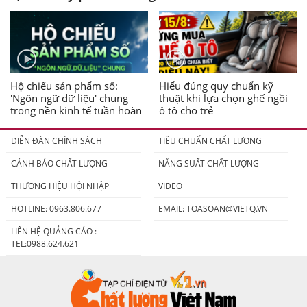
Hộ chiếu sản phẩm số:
Hiểu đúng quy chuẩn kỹ
'Ngôn ngữ dữ liệu' chung
thuật khi lựa chọn ghế ngồi
trong nền kinh tế tuần hoàn
ô tô cho trẻ
DIỄN ĐÀN CHÍNH SÁCH
TIÊU CHUẨN CHẤT LƯỢNG
CẢNH BÁO CHẤT LƯỢNG
NĂNG SUẤT CHẤT LƯỢNG
THƯƠNG HIỆU HỘI NHẬP
VIDEO
HOTLINE: 0963.806.677
EMAIL:
TOASOAN@VIETQ.VN
LIÊN HỆ QUẢNG CÁO :
TEL:0988.624.621