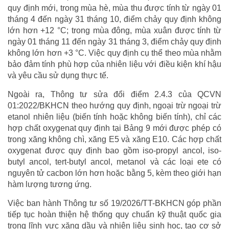
quy định mới, trong mùa hè, mùa thu được tính từ ngày 01
tháng 4 đến ngày 31 tháng 10, điểm chảy quy định không
lớn hơn +12 °C; trong mùa đông, mùa xuân được tính từ
ngày 01 tháng 11 đến ngày 31 tháng 3, điểm chảy quy định
không lớn hơn +3 °C. Việc quy định cụ thể theo mùa nhằm
bảo đảm tính phù hợp của nhiên liệu với điều kiện khí hậu
và yêu cầu sử dụng thực tế.
Ngoài ra, Thông tư sửa đổi điểm 2.4.3 của QCVN
01:2022/BKHCN theo hướng quy định, ngoại trừ ngoại trừ
etanol nhiên liệu (biến tính hoặc không biến tính), chỉ các
hợp chất oxygenat quy định tại Bảng 9 mới được phép có
trong xăng không chì, xăng E5 và xăng E10. Các hợp chất
oxygenat được quy định bao gồm iso-propyl ancol, iso-
butyl ancol, tert-butyl ancol, metanol và các loại ete có
nguyên tử cacbon lớn hơn hoặc bằng 5, kèm theo giới hạn
hàm lượng tương ứng.
Việc ban hành Thông tư số 19/2026/TT-BKHCN góp phần
tiếp tục hoàn thiện hệ thống quy chuẩn kỹ thuật quốc gia
trong lĩnh vực xăng dầu và nhiên liệu sinh học, tạo cơ sở