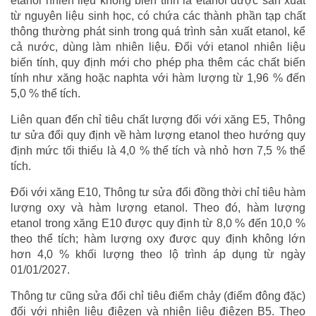
etanol nhiên liệu không biến tính là etanol được sản xuất
từ nguyên liệu sinh học, có chứa các thành phần tạp chất
thông thường phát sinh trong quá trình sản xuất etanol, kể
cả nước, dùng làm nhiên liệu. Đối với etanol nhiên liệu
biến tính, quy định mới cho phép pha thêm các chất biến
tính như xăng hoặc naphta với hàm lượng từ 1,96 % đến
5,0 % thể tích.
Liên quan đến chỉ tiêu chất lượng đối với xăng E5, Thông
tư sửa đổi quy định về hàm lượng etanol theo hướng quy
định mức tối thiểu là 4,0 % thể tích và nhỏ hơn 7,5 % thể
tích.
Đối với xăng E10, Thông tư sửa đổi đồng thời chỉ tiêu hàm
lượng oxy và hàm lượng etanol. Theo đó, hàm lượng
etanol trong xăng E10 được quy định từ 8,0 % đến 10,0 %
theo thể tích; hàm lượng oxy được quy định không lớn
hơn 4,0 % khối lượng theo lộ trình áp dụng từ ngày
01/01/2027.
Thông tư cũng sửa đổi chỉ tiêu điểm chảy (điểm đông đặc)
đối với nhiên liệu điêzen và nhiên liệu điêzen B5. Theo