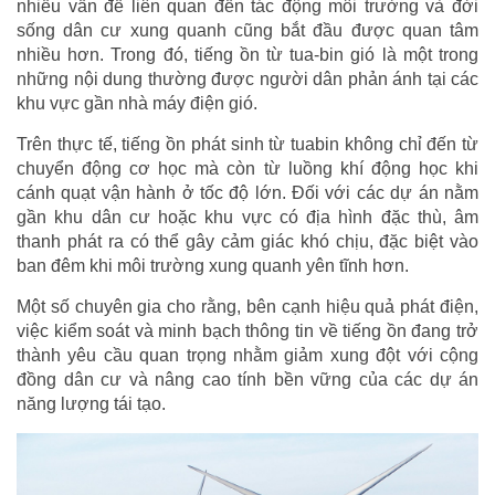
nhiều vấn đề liên quan đến tác động môi trường và đời
sống dân cư xung quanh cũng bắt đầu được quan tâm
nhiều hơn. Trong đó, tiếng ồn từ tua-bin gió là một trong
những nội dung thường được người dân phản ánh tại các
khu vực gần nhà máy điện gió.
Trên thực tế, tiếng ồn phát sinh từ tuabin không chỉ đến từ
chuyển động cơ học mà còn từ luồng khí động học khi
cánh quạt vận hành ở tốc độ lớn. Đối với các dự án nằm
gần khu dân cư hoặc khu vực có địa hình đặc thù, âm
thanh phát ra có thể gây cảm giác khó chịu, đặc biệt vào
ban đêm khi môi trường xung quanh yên tĩnh hơn.
Một số chuyên gia cho rằng, bên cạnh hiệu quả phát điện,
việc kiểm soát và minh bạch thông tin về tiếng ồn đang trở
thành yêu cầu quan trọng nhằm giảm xung đột với cộng
đồng dân cư và nâng cao tính bền vững của các dự án
năng lượng tái tạo.