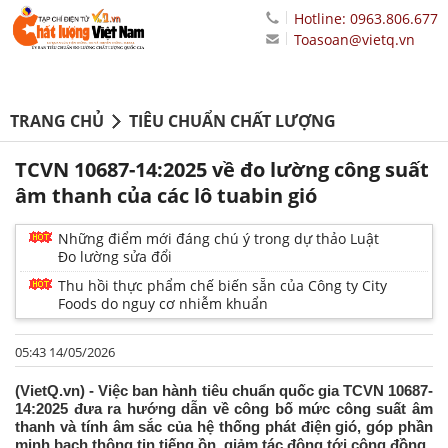
Hotline: 0963.806.677
Toasoan@vietq.vn
TRANG CHỦ
TIÊU CHUẨN CHẤT LƯỢNG
TCVN 10687-14:2025 về đo lường công suất
âm thanh của các lô tuabin gió
Những điểm mới đáng chú ý trong dự thảo Luật
Đo lường sửa đổi
Thu hồi thực phẩm chế biến sẵn của Công ty City
Foods do nguy cơ nhiễm khuẩn
05:43 14/05/2026
(VietQ.vn) - Việc ban hành tiêu chuẩn quốc gia TCVN 10687-
14:2025 đưa ra hướng dẫn về công bố mức công suất âm
thanh và tính âm sắc của hệ thống phát điện gió, góp phần
minh bạch thông tin tiếng ồn, giảm tác động tới cộng đồng.