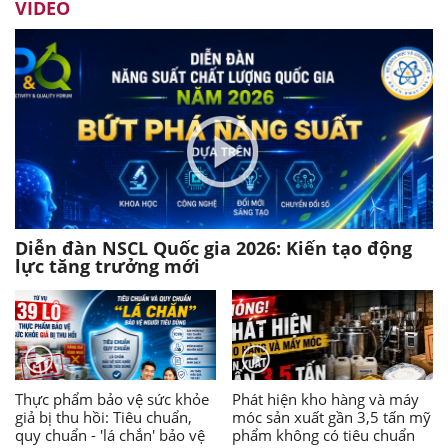
VIDEO
Diễn đàn NSCL Quốc gia 2026: Kiến tạo động
lực tăng trưởng mới
Thực phẩm bảo vệ sức khỏe
Phát hiện kho hàng và máy
giả bị thu hồi: Tiêu chuẩn,
móc sản xuất gần 3,5 tấn mỹ
quy chuẩn - 'lá chắn' bảo vệ
phẩm không có tiêu chuẩn