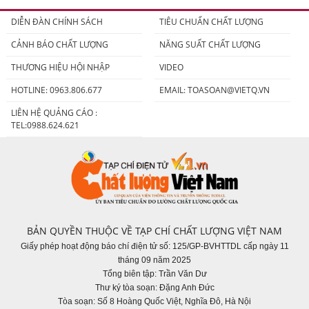
người tiêu dùng
DIỄN ĐÀN CHÍNH SÁCH
TIÊU CHUẨN CHẤT LƯỢNG
CẢNH BÁO CHẤT LƯỢNG
NĂNG SUẤT CHẤT LƯỢNG
THƯƠNG HIỆU HỘI NHẬP
VIDEO
HOTLINE: 0963.806.677
EMAIL:
TOASOAN@VIETQ.VN
LIÊN HỆ QUẢNG CÁO :
TEL:0988.624.621
BẢN QUYỀN THUỘC VỀ TẠP CHÍ CHẤT LƯỢNG VIỆT NAM
Giấy phép hoạt động báo chí điện tử số: 125/GP-BVHTTDL cấp ngày 11
tháng 09 năm 2025
Tổng biên tập: Trần Văn Dư
Thư ký tòa soạn: Đặng Anh Đức
Tòa soạn: Số 8 Hoàng Quốc Việt, Nghĩa Đô, Hà Nội