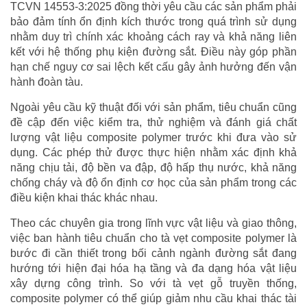
TCVN 14553-3:2025 đồng thời yêu cầu các sản phẩm phải
bảo đảm tính ổn định kích thước trong quá trình sử dụng
nhằm duy trì chính xác khoảng cách ray và khả năng liên
kết với hệ thống phụ kiện đường sắt. Điều này góp phần
hạn chế nguy cơ sai lệch kết cấu gây ảnh hưởng đến vận
hành đoàn tàu.
Ngoài yêu cầu kỹ thuật đối với sản phẩm, tiêu chuẩn cũng
đề cập đến việc kiểm tra, thử nghiệm và đánh giá chất
lượng vật liệu composite polymer trước khi đưa vào sử
dụng. Các phép thử được thực hiện nhằm xác định khả
năng chịu tải, độ bền va đập, độ hấp thụ nước, khả năng
chống cháy và độ ổn định cơ học của sản phẩm trong các
điều kiện khai thác khác nhau.
Theo các chuyên gia trong lĩnh vực vật liệu và giao thông,
việc ban hành tiêu chuẩn cho tà vẹt composite polymer là
bước đi cần thiết trong bối cảnh ngành đường sắt đang
hướng tới hiện đại hóa hạ tầng và đa dạng hóa vật liệu
xây dựng công trình. So với tà vẹt gỗ truyền thống,
composite polymer có thể giúp giảm nhu cầu khai thác tài