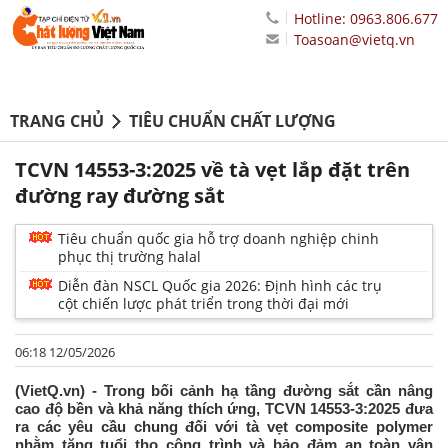
Hotline: 0963.806.677
Toasoan@vietq.vn
TRANG CHỦ
TIÊU CHUẨN CHẤT LƯỢNG
TCVN 14553-3:2025 về tà vẹt lắp đặt trên
đường ray đường sắt
Tiêu chuẩn quốc gia hỗ trợ doanh nghiệp chinh
phục thị trường halal
Diễn đàn NSCL Quốc gia 2026: Định hình các trụ
cột chiến lược phát triển trong thời đại mới
06:18 12/05/2026
(VietQ.vn) - Trong bối cảnh hạ tầng đường sắt cần nâng
cao độ bền và khả năng thích ứng, TCVN 14553-3:2025 đưa
ra các yêu cầu chung đối với tà vẹt composite polymer
nhằm tăng tuổi thọ công trình và bảo đảm an toàn vận