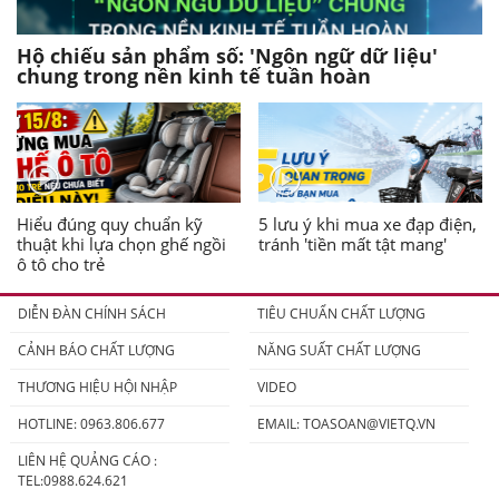
Hộ chiếu sản phẩm số: 'Ngôn ngữ dữ liệu'
chung trong nền kinh tế tuần hoàn
Hiểu đúng quy chuẩn kỹ
5 lưu ý khi mua xe đạp điện,
thuật khi lựa chọn ghế ngồi
tránh 'tiền mất tật mang'
ô tô cho trẻ
DIỄN ĐÀN CHÍNH SÁCH
TIÊU CHUẨN CHẤT LƯỢNG
CẢNH BÁO CHẤT LƯỢNG
NĂNG SUẤT CHẤT LƯỢNG
THƯƠNG HIỆU HỘI NHẬP
VIDEO
HOTLINE: 0963.806.677
EMAIL:
TOASOAN@VIETQ.VN
LIÊN HỆ QUẢNG CÁO :
TEL:0988.624.621