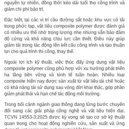
nguyên tự nhiên, đồng thời kéo dài tuổi thọ công trình và
giảm chi phí bảo trì.
Đặc biệt, tại các vị trí cầu đường sắt hoặc khu vực có tải
trọng phức tạp, vật liệu composite polymer được đánh giá
có nhiều ưu thế nhờ trọng lượng nhẹ nhưng vẫn bảo đảm
độ cứng và khả năng chịu lực cần thiết. Điều này giúp
giảm tải trọng tác động lên kết cấu công trình và tạo thuận
lợi cho quá trình thi công, thay thế.
Ngoài lợi ích kỹ thuật, việc thúc đẩy ứng dụng vật liệu
composite polymer cũng phù hợp với xu hướng phát triển
hạ tầng bền vững và kinh tế tuần hoàn. Nhiều loại
composite hiện nay được sản xuất từ vật liệu tái chế hoặc
có khả năng tái sử dụng sau vòng đời khai thác, góp phần
giảm phát thải và hạn chế tác động môi trường.
Trong bối cảnh ngành giao thông đang từng bước chuyển
đổi sang các giải pháp công nghệ và vật liệu hiện đại,
TCVN 14553-3:2025 được kỳ vọng sẽ tạo cơ sở kỹ thuật
quan trọng cho hoạt động nghiên cứu, sản xuất và ứng