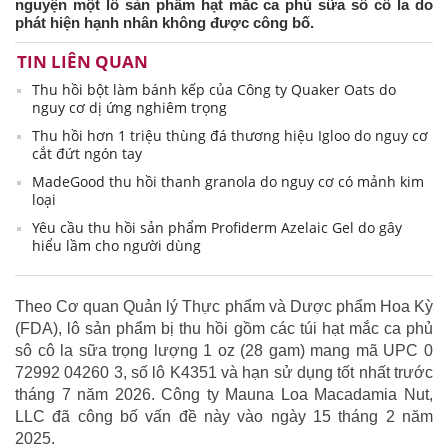
nguyện một lô sản phẩm hạt mắc ca phủ sữa sô cô la do
phát hiện hạnh nhân không được công bố.
TIN LIÊN QUAN
Thu hồi bột làm bánh kếp của Công ty Quaker Oats do
nguy cơ dị ứng nghiêm trọng
Thu hồi hơn 1 triệu thùng đá thương hiệu Igloo do nguy cơ
cắt đứt ngón tay
MadeGood thu hồi thanh granola do nguy cơ có mảnh kim
loại
Yêu cầu thu hồi sản phẩm Profiderm Azelaic Gel do gây
hiểu lầm cho người dùng
Theo Cơ quan Quản lý Thực phẩm và Dược phẩm Hoa Kỳ
(FDA), lô sản phẩm bị thu hồi gồm các túi hạt mắc ca phủ
sô cô la sữa trọng lượng 1 oz (28 gam) mang mã UPC 0
72992 04260 3, số lô K4351 và hạn sử dụng tốt nhất trước
tháng 7 năm 2026. Công ty Mauna Loa Macadamia Nut,
LLC đã công bố vấn đề này vào ngày 15 tháng 2 năm
2025.