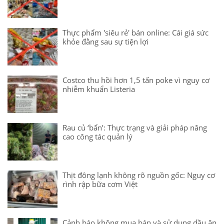
Thực phẩm 'siêu rẻ' bán online: Cái giá sức
khỏe đằng sau sự tiện lợi
Costco thu hồi hơn 1,5 tấn poke vì nguy cơ
nhiễm khuẩn Listeria
Rau củ ‘bẩn’: Thực trạng và giải pháp nâng
cao công tác quản lý
Thịt đông lạnh không rõ nguồn gốc: Nguy cơ
rình rập bữa cơm Việt
Cảnh báo không mua bán và sử dụng dầu ăn