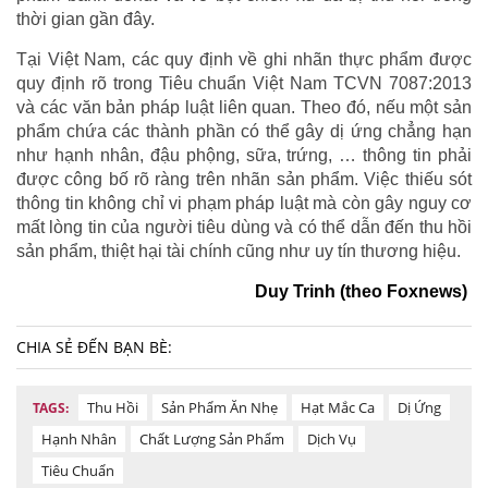
thời gian gần đây.
Tại Việt Nam, các quy định về ghi nhãn thực phẩm được
quy định rõ trong Tiêu chuẩn Việt Nam TCVN 7087:2013
và các văn bản pháp luật liên quan. Theo đó, nếu một sản
phẩm chứa các thành phần có thể gây dị ứng chẳng hạn
như hạnh nhân, đậu phộng, sữa, trứng, … thông tin phải
được công bố rõ ràng trên nhãn sản phẩm. Việc thiếu sót
thông tin không chỉ vi phạm pháp luật mà còn gây nguy cơ
mất lòng tin của người tiêu dùng và có thể dẫn đến thu hồi
sản phẩm, thiệt hại tài chính cũng như uy tín thương hiệu.
Duy Trinh (theo Foxnews)
CHIA SẺ ĐẾN BẠN BÈ:
Thu Hồi
Sản Phẩm Ăn Nhẹ
Hạt Mắc Ca
Dị Ứng
TAGS:
Hạnh Nhân
Chất Lượng Sản Phẩm
Dịch Vụ
Tiêu Chuẩn