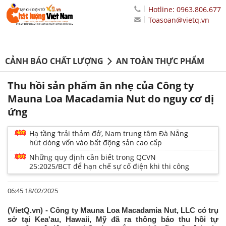
Hotline: 0963.806.677
Toasoan@vietq.vn
CẢNH BÁO CHẤT LƯỢNG
AN TOÀN THỰC PHẨM
Thu hồi sản phẩm ăn nhẹ của Công ty
Mauna Loa Macadamia Nut do nguy cơ dị
ứng
Hạ tầng ‘trải thảm đỏ’, Nam trung tâm Đà Nẵng
hút dòng vốn vào bất động sản cao cấp
Những quy định cần biết trong QCVN
25:2025/BCT để hạn chế sự cố điện khi thi công
06:45 18/02/2025
(VietQ.vn) - Công ty Mauna Loa Macadamia Nut, LLC có trụ
sở tại Kea'au, Hawaii, Mỹ đã ra thông báo thu hồi tự