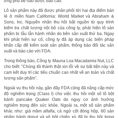
ứng phụ bệ nào được báo cáo.
Lô sản phẩm này đã được phân phối tới hai địa điểm bán
lẻ ở miền Nam California: World Market và Abraham &
Sons, Inc. Nguyên nhân thu hồi bắt nguồn từ quy trình
kiểm tra chất lượng nội bộ của công ty, phát hiện lô sản
phẩm bị lẫu lẫn hành nhân do bên sản xuất thứ ba. Ngay
khi phát hiện sự cố, công ty đã áp dụng các biện pháp
khẩn cấp để kiểm soát sản phẩm, thông báo đối tác sản
xuất và báo cáo với FDA.
Trong thông báo, Công ty Mauna Loa Macadamia Nut, LLC
cho biết: "Chúng tôi thành thật xin lỗi về sự bất tiện này và
cam kết duy trì các tiêu chuẩn cao nhất về an toàn và chất
lượng sản phẩm".
Ngoài vụ thu hồi này, gần đây FDA cũng đã nâng cấp mức
độ nghiêm trọng (Class I) cho việc thu hồi một số lô bột
bánh pancake Quaker Oats do nguy cơ ảnh hưởng
nghiêm trọng đến sức khỏe. Ngoài ra, một số sản phẩm
khác như: giá mầm alfalfa, cá ngử cốt đóng hộp, 60 sản
phẩm bánh donut và vỏ bột chiên xù đã bị thu hồi trong