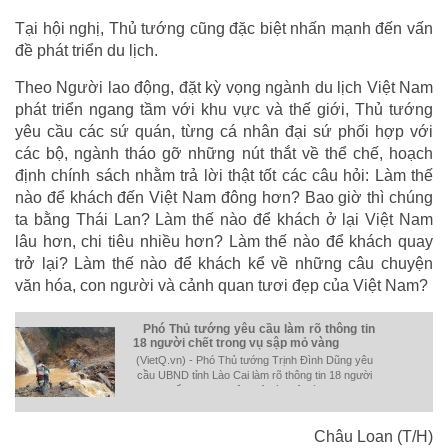
Tại hội nghị, Thủ tướng cũng đặc biệt nhấn mạnh đến vấn
đề phát triển du lịch.
Theo Người lao động, đặt kỳ vọng ngành du lịch Việt Nam
phát triển ngang tầm với khu vực và thế giới, Thủ tướng
yêu cầu các sứ quán, từng cá nhân đại sứ phối hợp với
các bộ, ngành tháo gỡ những nút thắt về thể chế, hoạch
định chính sách nhằm trả lời thật tốt các câu hỏi: Làm thế
nào để khách đến Việt Nam đông hơn? Bao giờ thì chúng
ta bằng Thái Lan? Làm thế nào để khách ở lại Việt Nam
lâu hơn, chi tiêu nhiều hơn? Làm thế nào để khách quay
trở lại? Làm thế nào để khách kể về những câu chuyện
văn hóa, con người và cảnh quan tươi đẹp của Việt Nam?
Phó Thủ tướng yêu cầu làm rõ thông tin
18 người chết trong vụ sập mỏ vàng
(VietQ.vn) - Phó Thủ tướng Trịnh Đình Dũng yêu
cầu UBND tỉnh Lào Cai làm rõ thông tin 18 người
chết trong vụ sập mỏ vàng ở Lào Cai.
Châu Loan (T/H)