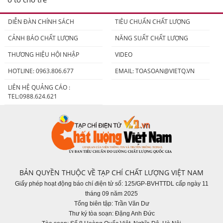
DIỄN ĐÀN CHÍNH SÁCH
TIÊU CHUẨN CHẤT LƯỢNG
CẢNH BÁO CHẤT LƯỢNG
NĂNG SUẤT CHẤT LƯỢNG
THƯƠNG HIỆU HỘI NHẬP
VIDEO
HOTLINE: 0963.806.677
EMAIL:
TOASOAN@VIETQ.VN
LIÊN HỆ QUẢNG CÁO :
TEL:0988.624.621
BẢN QUYỀN THUỘC VỀ TẠP CHÍ CHẤT LƯỢNG VIỆT NAM
Giấy phép hoạt động báo chí điện tử số: 125/GP-BVHTTDL cấp ngày 11
tháng 09 năm 2025
Tổng biên tập: Trần Văn Dư
Thư ký tòa soạn: Đặng Anh Đức