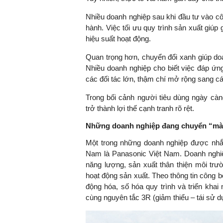
Nhiều doanh nghiệp sau khi đầu tư vào cô
hành. Việc tối ưu quy trình sản xuất giúp
hiệu suất hoạt động.
TS. Nguyễn Đức Độ - Ph
Viện Kinh tế Tài chính
Quan trọng hơn, chuyển đổi xanh giúp doa
Nhiều doanh nghiệp cho biết việc đáp ứn
"Có rất nhiều vi
các đối tác lớn, thậm chí mở rộng sang các
ngay từ bây giờ 
Trong bối cảnh người tiêu dùng ngày càn
đang được tiến
trở thành lợi thế cạnh tranh rõ rệt.
đầu tư cho kho
nghệ; ban hành
Những doanh nghiệp đang chuyển “màu 
khuyến khích đổ
Một trong những doanh nghiệp được nhắc 
khởi nghiệp..."
Nam là Panasonic Việt Nam. Doanh nghiệp
năng lượng, sản xuất thân thiện môi trư
hoạt động sản xuất. Theo thông tin công
động hóa, số hóa quy trình và triển khai 
cùng nguyên tắc 3R (giảm thiểu – tái sử dụ