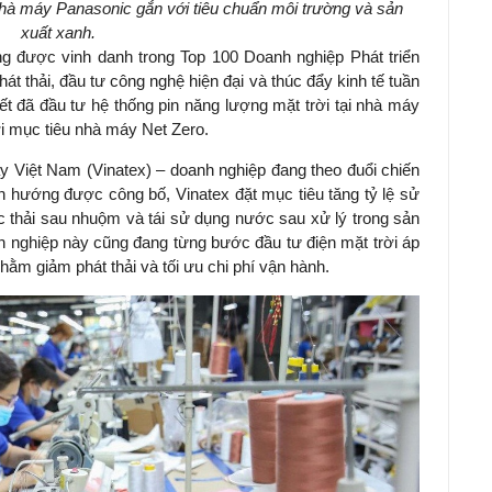
nhà máy Panasonic gắn với tiêu chuẩn môi trường và sản
xuất xanh.
g được vinh danh trong Top 100 Doanh nghiệp Phát triển
t thải, đầu tư công nghệ hiện đại và thúc đẩy kinh tế tuần
ết đã đầu tư hệ thống pin năng lượng mặt trời tại nhà máy
i mục tiêu nhà máy Net Zero.
 Việt Nam (Vinatex) – doanh nghiệp đang theo đuổi chiến
h hướng được công bố, Vinatex đặt mục tiêu tăng tỷ lệ sử
c thải sau nhuộm và tái sử dụng nước sau xử lý trong sản
h nghiệp này cũng đang từng bước đầu tư điện mặt trời áp
ằm giảm phát thải và tối ưu chi phí vận hành.