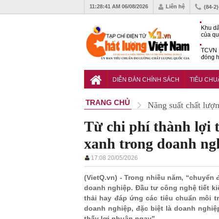
11:28:42 AM
06/08/2026
Liên hệ
(84-2
Khu dâ
của quy
Vĩnh 
TCVN 
đóng h
tháng 
Tiêu c
chống 
DIỄN ĐÀN CHÍNH SÁCH
TIÊU CH
nhựa
TRANG CHỦ
Năng suất chất lượ
Từ chi phí thành lợi
xanh trong doanh ngh
17:08 20/05/2026
(VietQ.vn) - Trong nhiều năm, “chuyển 
doanh nghiệp. Đầu tư công nghệ tiết ki
thải hay đáp ứng các tiêu chuẩn môi t
doanh nghiệp, đặc biệt là doanh nghiệ
thấy lợi nhuận ngay”.