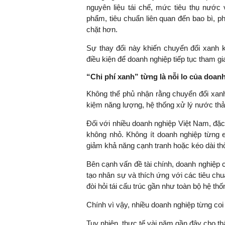
nguyên liệu tái chế, mức tiêu thụ nước 
phẩm, tiêu chuẩn liên quan đến bao bì, p
chặt hơn.
Sự thay đổi này khiến chuyển đổi xanh k
điều kiện để doanh nghiệp tiếp tục tham g
“Chi phí xanh” từng là nỗi lo của doan
Không thể phủ nhận rằng chuyển đổi xanh
kiệm năng lượng, hệ thống xử lý nước thải
Đối với nhiều doanh nghiệp Việt Nam, đặc 
không nhỏ. Không ít doanh nghiệp từng e
giảm khả năng cạnh tranh hoặc kéo dài thờ
Bên cạnh vấn đề tài chính, doanh nghiệp c
tạo nhân sự và thích ứng với các tiêu ch
đòi hỏi tái cấu trúc gần như toàn bộ hệ thố
Chính vì vậy, nhiều doanh nghiệp từng coi
Tuy nhiên, thực tế vài năm gần đây cho th