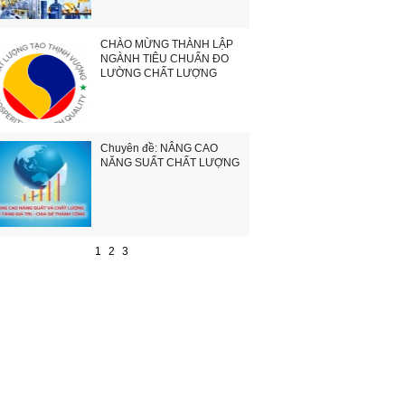
CHÀO MỪNG THÀNH LẬP
NGÀNH TIÊU CHUẨN ĐO
LƯỜNG CHẤT LƯỢNG
Chuyên đề: NÂNG CAO
NĂNG SUẤT CHẤT LƯỢNG
1
2
3