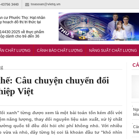
toasoan@vietq.vn
)-43756 3440
n cư Phước Thọ: Hạt nhân
 hoạch đô thị tri thức tại
Long
14430:2025 về thực phẩm
ộp dành cho trẻ đến 36
tuổi
huẩn mới đánh giá khả năng
nứt của hỗn hợp bê tông
UẨN CHẤT LƯỢNG
CẢNH BÁO CHẤT LƯỢNG
NĂNG SUẤT CHẤT LƯỢNG
CẢ
ng
 thế: Câu chuyện chuyển đổi
iệp Việt
Ngư
đổi xanh” từng được xem là một bài toán tốn kém đối với
tiê
ệm năng lượng, thay đổi nguyên liệu sản xuất, xử lý chất
rường quốc tế đều đòi hỏi chi phí không nhỏ. Với nhiều
Cả
p vừa và nhỏ, đây từng bị coi là khoản đầu tư “khó nhìn
toà