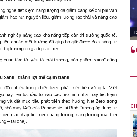
ng nghệ tiết kiệm năng lượng đã giảm đáng kể chi phí vận
 giảm hao hụt nguyên liệu, giảm lượng rác thải và nâng cao
ó Viện trưởng
T
nh nghiệp nâng cao khả năng tiếp cận thị trường quốc tế.
g tiêu chuẩn môi trường đã giúp họ giữ được đơn hàng từ
ệc phải làm
Việc sử dụng hiệu quả chính
 thị trường có giá trị cao hơn.
và trên thực tế
sách tài khóa không chỉ mang ý
g quan tâm tới yếu tố môi trường, sản phẩm “xanh” cũng
 hành như tăng
nghĩa hỗ trợ ngắn hạn mà còn
a học công
đóng vai trò tạo nền tảng cho
 các cơ chế
tăng trưởng bền vững dài hạn.
xanh” thành lợi thế cạnh tranh
i mới sáng tạo,
đến nhiều trong chiến lược phát triển bền vững tại Việt
 này liên tục đầu tư vào các mô hình nhà máy tiết kiệm
ờng và đặt mục tiêu phát triển theo hướng Net Zero trong
CH
 bố, nhà máy IAQ của Panasonic tại Bình Dương áp dụng tự
nhiều giải pháp tiết kiệm năng lượng, năng lượng mặt trời
ng – tái chế).