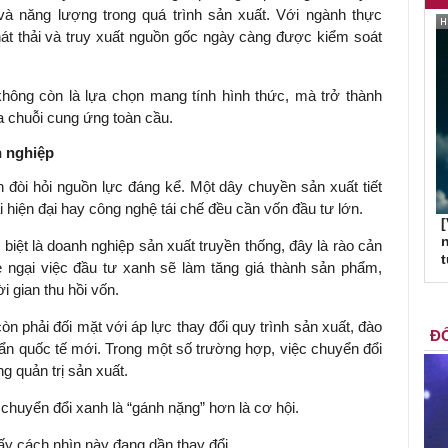
và năng lượng trong quá trình sản xuất. Với ngành thực
hát thải và truy xuất nguồn gốc ngày càng được kiểm soát
hông còn là lựa chọn mang tính hình thức, mà trở thành
ia chuỗi cung ứng toàn cầu.
h nghiệp
 đòi hỏi nguồn lực đáng kể. Một dây chuyền sản xuất tiết
 hiện đại hay công nghệ tái chế đều cần vốn đầu tư lớn.
[
n
biệt là doanh nghiệp sản xuất truyền thống, đây là rào cản
 ngại việc đầu tư xanh sẽ làm tăng giá thành sản phẩm,
i gian thu hồi vốn.
òn phải đối mặt với áp lực thay đổi quy trình sản xuất, đào
ĐỐ
uẩn quốc tế mới. Trong một số trường hợp, việc chuyển đổi
ng quản trị sản xuất.
 chuyển đổi xanh là “gánh nặng” hơn là cơ hội.
ấy cách nhìn này đang dần thay đổi.