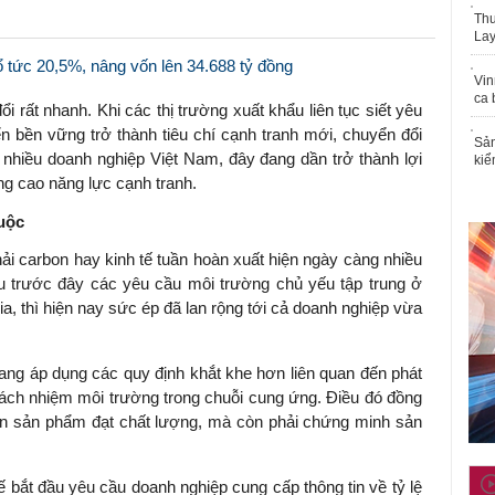
Thu
Lay
tức 20,5%, nâng vốn lên 34.688 tỷ đồng
Vin
ca 
ổi rất nhanh. Khi các thị trường xuất khẩu liên tục siết yêu
n bền vững trở thành tiêu chí cạnh tranh mới, chuyển đổi
Sản
 nhiều doanh nghiệp Việt Nam, đây đang dần trở thành lợi
kiể
âng cao năng lực cạnh tranh.
buộc
i carbon hay kinh tế tuần hoàn xuất hiện ngày càng nhiều
u trước đây các yêu cầu môi trường chủ yếu tập trung ở
a, thì hiện nay sức ép đã lan rộng tới cả doanh nghiệp vừa
ang áp dụng các quy định khắt khe hơn liên quan đến phát
trách nhiệm môi trường trong chuỗi cung ứng. Điều đó đồng
ần sản phẩm đạt chất lượng, mà còn phải chứng minh sản
ế bắt đầu yêu cầu doanh nghiệp cung cấp thông tin về tỷ lệ