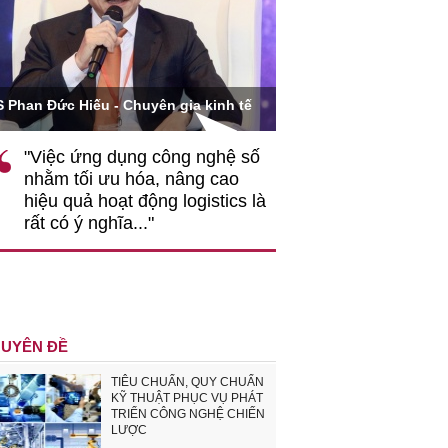
Ông Hoàng Quang Phòn
S Phan Đức Hiếu - Chuyên gia kinh tế
VCCI
"Việc ứng dụng công nghệ số
""Theo tôi, cần 
nhằm tối ưu hóa, nâng cao
gốc rễ về nhận
hiệu quả hoạt động logistics là
nghiệp cần coi
rất có ý nghĩa..."
động hài hoà là
triển..."
UYÊN ĐỀ
TIÊU CHUẨN, QUY CHUẨN
KỸ THUẬT PHỤC VỤ PHÁT
TRIỂN CÔNG NGHỆ CHIẾN
LƯỢC