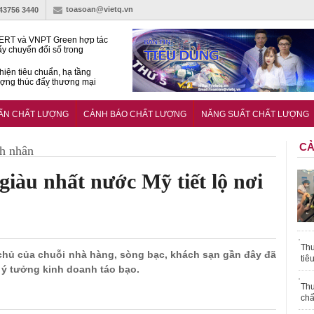
toasoan@vietq.vn
-43756 3440
RT và VNPT Green hợp tác
ẩy chuyển đổi số trong
 nhận nông nghiệp
hiện tiêu chuẩn, hạ tầng
ượng thúc đẩy thương mại
ng nghệ chiến lược
14380-1:2025 về máy
 di động
UẨN CHẤT LƯỢNG
CẢNH BÁO CHẤT LƯỢNG
NĂNG SUẤT CHẤT LƯỢNG
CẢ
h nhân
iàu nhất nước Mỹ tiết lộ nơi
Thu
g chủ của chuỗi nhà hàng, sòng bạc, khách sạn gần đây đã
tiê
o ý tưởng kinh doanh táo bạo.
Thu
chấ