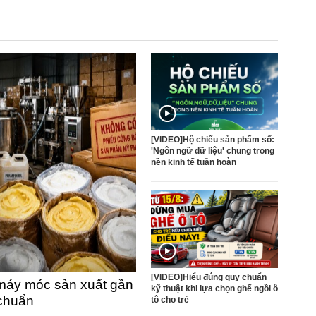
[VIDEO]Hộ chiếu sản phẩm số:
'Ngôn ngữ dữ liệu' chung trong
nền kinh tế tuần hoàn
[VIDEO]Hiểu đúng quy chuẩn
máy móc sản xuất gần
kỹ thuật khi lựa chọn ghế ngồi ô
 chuẩn
tô cho trẻ