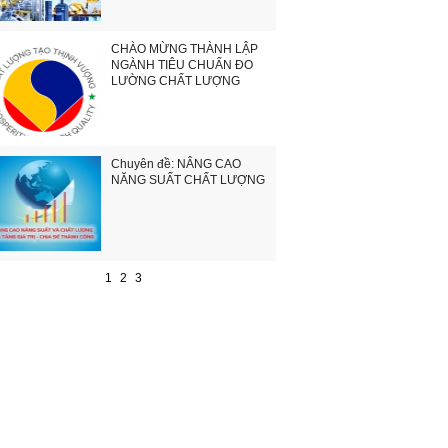
CHÀO MỪNG THÀNH LẬP
NGÀNH TIÊU CHUẨN ĐO
LƯỜNG CHẤT LƯỢNG
Chuyên đề: NÂNG CAO
NĂNG SUẤT CHẤT LƯỢNG
1
2
3