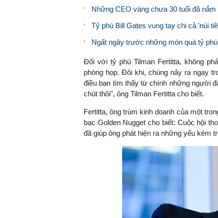
Những CEO vàng chưa 30 tuổi đã nắm 
Tỷ phú Bill Gates vung tay chi cả 'núi t
Ngất ngây trước những món quà tỷ phú
Đối với tỷ phú Tilman Fertitta, không ph
phòng họp. Đôi khi, chúng nảy ra ngay t
điều bạn tìm thấy từ chính những người đa
chút thôi", ông
Tilman Fertitta cho biết.
Fertitta, ông trùm kinh doanh của một tr
bạc Golden Nugget cho biết: Cuộc hội th
đã giúp ông phát hiện ra những yếu kém t