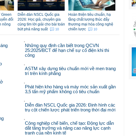
 Green
Diễn đàn NSCL Quốc gia
Hoàn thiện tiêu chuẩn, hạ
uyển đổi
2026: Học giả, chuyên gia
tầng chất lượng thúc đẩy
n nông
cùng tìm lời giải cho bài toán
thương mại hóa công nghệ
bứt phá năng suất
chiến lược
10
10
sáng
Những quy định cần biết trong QCVN
25:2025/BCT để hạn chế sự cố điện khi thi
công
o
ASTM xây dựng tiêu chuẩn mới về men trang
trí trên kính phẳng
mở
Phát hiện kho hàng và máy móc sản xuất gần
3,5 tấn mỹ phẩm không có tiêu chuẩn
Diễn đàn NSCL Quốc gia 2026: Định hình các
trụ cột chiến lược phát triển trong thời đại mới
ng
Công nghiệp chế biến, chế tạo: Động lực dẫn
dắt tăng trưởng và nâng cao năng lực cạnh
tranh của nền kinh tế