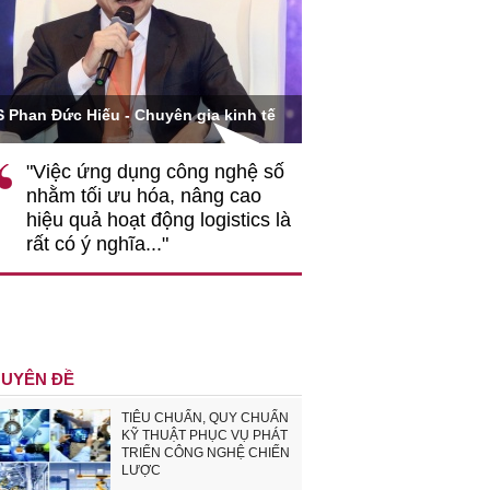
Ông Hoàng Quang Phòn
S Phan Đức Hiếu - Chuyên gia kinh tế
VCCI
"Việc ứng dụng công nghệ số
""Theo tôi, cần 
nhằm tối ưu hóa, nâng cao
gốc rễ về nhận
hiệu quả hoạt động logistics là
nghiệp cần coi
rất có ý nghĩa..."
động hài hoà là
triển..."
UYÊN ĐỀ
TIÊU CHUẨN, QUY CHUẨN
KỸ THUẬT PHỤC VỤ PHÁT
TRIỂN CÔNG NGHỆ CHIẾN
LƯỢC