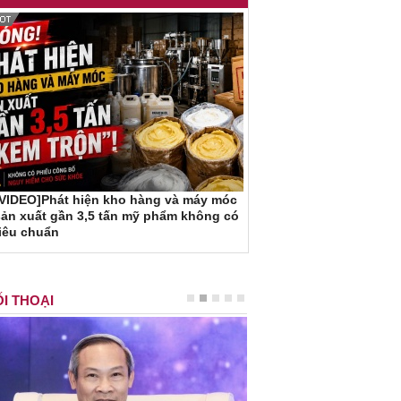
[VIDEO]Phát hiện kho hàng và máy móc
ản xuất gần 3,5 tấn mỹ phẩm không có
iêu chuẩn
I THOẠI