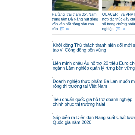
Hạ tầng ‘trải thảm đỏ’, Nam
QUACERT và VNPT
trung tâm Đà Nẵng hút dòng
hợp tác thúc đẩy ch
vốn vào bất động sản cao
số trong chứng nhậ
cấp
nghiệp
10
10
Khởi động Thử thách thanh niên đổi mới 
tạo vì Cộng đồng bền vững
Liên minh châu Âu hỗ trợ 20 triệu Euro ch
ngành Lâm nghiệp quản lý rừng bền vững
Doanh nghiệp thực phẩm Ba Lan muốn 
rộng thị trường tại Việt Nam
Tiêu chuẩn quốc gia hỗ trợ doanh nghiệp
chinh phục thị trường halal
Sắp diễn ra Diễn đàn Năng suất Chất lượ
Quốc gia năm 2026