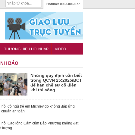
Hotline:
0963.806.677
THƯƠNG HIỆU HỘI NHẬP
VIDEO
NH BÁO
Những quy định cần biết
trong QCVN 25:2025/BCT
để hạn chế sự cố điện
khi thi công
 hồi đồ ngủ trẻ em Michley do không đáp ứng
u chuẩn an toàn
 hồi Cao lỏng Cảm cúm Bảo Phương không đạt
t lượng