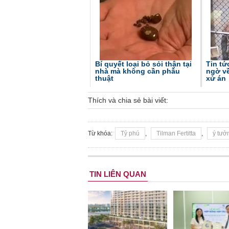
TS. Nguyễn Đức Độ - Ph
Viện Kinh tế Tài chính
Bí quyết loại bỏ sỏi thận tại
Tin tứ
nhà mà không cần phẫu
ngờ v
thuật
xử án
"Có rất nhiều vi
ngay từ bây giờ 
Thích và chia sẻ bài viết:
đang được tiến
đầu tư cho kho
nghệ; ban hành
Từ khóa:
Tỷ phú
,
Tilman Fertitta
,
ý tưở
khuyến khích đổ
khởi nghiệp..."
TIN LIÊN QUAN