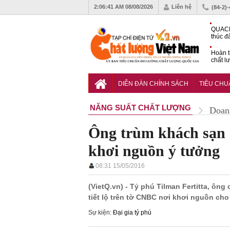
2:06:42 AM
08/08/2026
Liên hệ
(84-2)
QUACE
thúc đ
chứng
Hoàn t
chất l
hóa cô
TCVN 
nghiền
DIỄN ĐÀN CHÍNH SÁCH
TIÊU CH
NĂNG SUẤT CHẤT LƯỢNG
Doan
Ông trùm khách sạn g
khơi nguồn ý tưởng
08:31 15/05/2016
(VietQ.vn) - Tỷ phú Tilman Fertitta, ôn
tiết lộ trên tờ CNBC nơi khơi nguồn ch
Sự kiện:
Đại gia tỷ phú