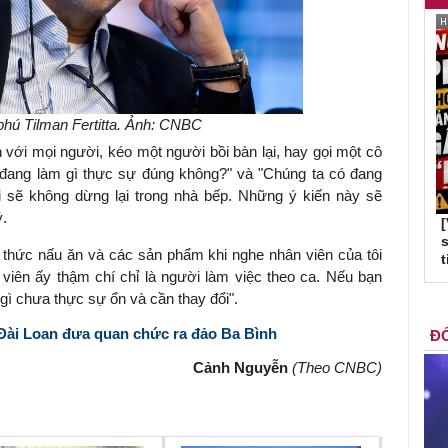
phú Tilman Fertitta. Ảnh: CNBC
ện với mọi người, kéo một người bồi bàn lại, hay gọi một cô
 đang làm gì thực sự đúng không?" và "Chúng ta có đang
i sẽ không dừng lại trong nhà bếp. Những ý kiến này sẽ
.
s
g thức nấu ăn và các sản phẩm khi nghe nhân viên của tôi
t
iên ấy thậm chí chỉ là người làm việc theo ca. Nếu bạn
 gì chưa thực sự ổn và cần thay đổi".
 Đài Loan đưa quan chức ra đảo Ba Bình
ĐỐ
Cảnh Nguyễn
(Theo CNBC)