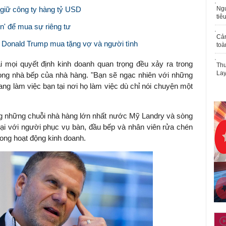
giữ công ty hàng tỷ USD
Ngư
tiê
iền' để mua sự riêng tư
Cả
 Donald Trump mua tặng vợ và người tình
toà
ải mọi quyết định kinh doanh quan trọng đều xảy ra trong
Thu
Lay
rong nhà bếp của nhà hàng. "Bạn sẽ ngạc nhiên với những
ng làm việc bạn tại nơi họ làm việc dù chỉ nói chuyện một
ong những chuỗi nhà hàng lớn nhất nước Mỹ Landry và sòng
oại với người phục vụ bàn, đầu bếp và nhân viên rửa chén
rong hoạt động kinh doanh.