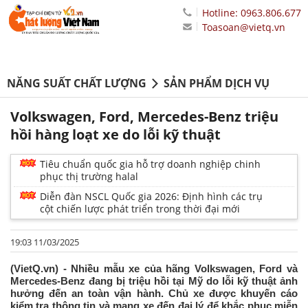
Hotline: 0963.806.677
Toasoan@vietq.vn
NĂNG SUẤT CHẤT LƯỢNG
SẢN PHẨM DỊCH VỤ
Volkswagen, Ford, Mercedes-Benz triệu
hồi hàng loạt xe do lỗi kỹ thuật
Tiêu chuẩn quốc gia hỗ trợ doanh nghiệp chinh
phục thị trường halal
Diễn đàn NSCL Quốc gia 2026: Định hình các trụ
cột chiến lược phát triển trong thời đại mới
19:03 11/03/2025
(VietQ.vn) - Nhiều mẫu xe của hãng Volkswagen, Ford và
Mercedes-Benz đang bị triệu hồi tại Mỹ do lỗi kỹ thuật ảnh
hưởng đến an toàn vận hành. Chủ xe được khuyến cáo
kiểm tra thông tin và mang xe đến đại lý để khắc phục miễn