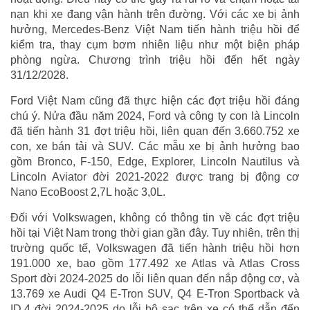
nạn khi xe đang vận hành trên đường. Với các xe bị ảnh
hưởng, Mercedes-Benz Việt Nam tiến hành triệu hồi để
kiểm tra, thay cụm bơm nhiên liệu như một biện pháp
phòng ngừa. Chương trình triệu hồi đến hết ngày
31/12/2028.
Ford Việt Nam cũng đã thực hiện các đợt triệu hồi đáng
chú ý. Nửa đầu năm 2024, Ford và công ty con là Lincoln
đã tiến hành 31 đợt triệu hồi, liên quan đến 3.660.752 xe
con, xe bán tải và SUV. Các mẫu xe bị ảnh hưởng bao
gồm Bronco, F-150, Edge, Explorer, Lincoln Nautilus và
Lincoln Aviator đời 2021-2022 được trang bị động cơ
Nano EcoBoost 2,7L hoặc 3,0L.
Đối với Volkswagen, không có thông tin về các đợt triệu
hồi tại Việt Nam trong thời gian gần đây. Tuy nhiên, trên thị
trường quốc tế, Volkswagen đã tiến hành triệu hồi hơn
191.000 xe, bao gồm 177.492 xe Atlas và Atlas Cross
Sport đời 2024-2025 do lỗi liên quan đến nắp động cơ, và
13.769 xe Audi Q4 E-Tron SUV, Q4 E-Tron Sportback và
ID.4 đời 2024-2025 do lỗi bộ sạc trên xe có thể dẫn đến