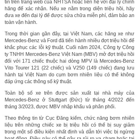
tin trên trang web của NHTSA hoặc liên hệ với đại lý chính
hãng để xác nhận. Nếu xe nằm trong diện triệu hồi, hãy
đưa xe đến đại lý để được sửa chữa miễn phí, đảm bảo an
toàn vận hành.
Trong thời gian gần đây, tại Việt Nam, các hãng xe như
Mercedes-Benz và Ford đã tiến hành nhiều đợt triệu hồi để
khắc phục các lỗi kỹ thuật. Cuối năm 2024, Công ty Công
ty TNHH Mercedes-Benz Việt Nam (MBV) mở đợt triệu hồi
đối với 171 chiếc thuộc hai dòng MPV là Mercedes-Benz
Vito Tourer 121 (22 chiếc) và V250 (149 chiếc) đang lưu
hành tại Việt Nam do cụm bơm nhiên liệu có thể không
đáp ứng các thông số kỹ thuật.
Toàn bộ số xe trên được sản xuất tại nhà máy của
Mercedes-Benz ở Stuttgart (Đức) từ tháng 4/2022 đến
tháng 3/2023, được MBV nhập khẩu và phân phối.
Theo thông tin từ Cục Đăng kiểm, chức năng bơm nhiên
liệu trên những chiếc xe bị triệu hồi có thể bị suy giảm
trong một số điều kiện nhất định và dẫn tới việc bị ngừng
hoạt động. Điều này có thể gây ra rủi ro va chạm hoặc tai