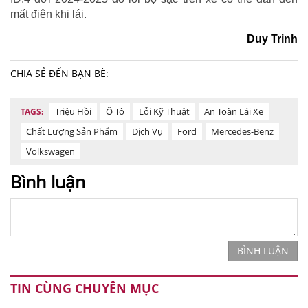
mất điện khi lái.
Duy Trinh
CHIA SẺ ĐẾN BẠN BÈ:
Triệu Hồi
Ô Tô
Lỗi Kỹ Thuật
An Toàn Lái Xe
TAGS:
Chất Lượng Sản Phẩm
Dịch Vụ
Ford
Mercedes-Benz
Volkswagen
Bình luận
BÌNH LUẬN
TIN CÙNG CHUYÊN MỤC