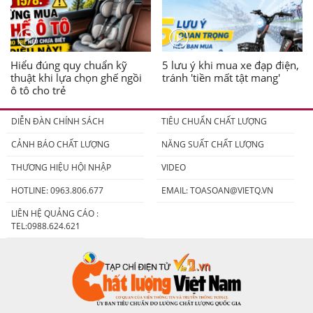
Hiểu đúng quy chuẩn kỹ
5 lưu ý khi mua xe đạp điện,
thuật khi lựa chọn ghế ngồi
tránh 'tiền mất tật mang'
ô tô cho trẻ
DIỄN ĐÀN CHÍNH SÁCH
TIÊU CHUẨN CHẤT LƯỢNG
CẢNH BÁO CHẤT LƯỢNG
NĂNG SUẤT CHẤT LƯỢNG
THƯƠNG HIỆU HỘI NHẬP
VIDEO
HOTLINE: 0963.806.677
EMAIL:
TOASOAN@VIETQ.VN
LIÊN HỆ QUẢNG CÁO :
TEL:0988.624.621