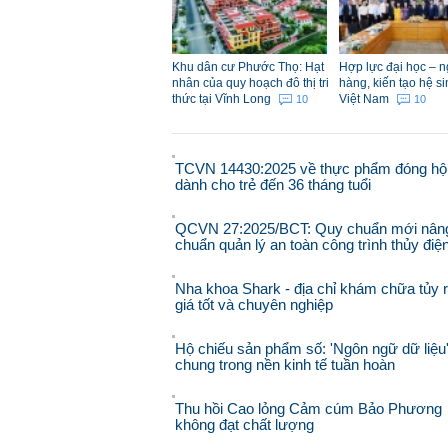
Khu dân cư Phước Thọ: Hạt
Hợp lực đại học – 
nhân của quy hoạch đô thị tri
hàng, kiến tạo hệ si
thức tại Vĩnh Long
Việt Nam
10
10
TCVN 14430:2025 về thực phẩm đóng hộ
dành cho trẻ đến 36 tháng tuổi
QCVN 27:2025/BCT: Quy chuẩn mới nân
chuẩn quản lý an toàn công trình thủy điệ
Nha khoa Shark - địa chỉ khám chữa tủy 
giá tốt và chuyên nghiệp
Hộ chiếu sản phẩm số: 'Ngôn ngữ dữ liệu
chung trong nền kinh tế tuần hoàn
Thu hồi Cao lỏng Cảm cúm Bảo Phương
không đạt chất lượng