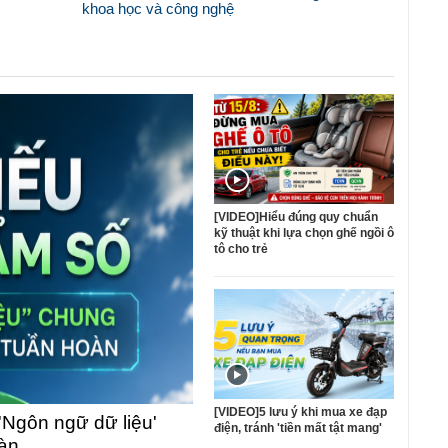
khoa học và công nghệ
[VIDEO]Hiểu đúng quy chuẩn
kỹ thuật khi lựa chọn ghế ngồi ô
tô cho trẻ
[VIDEO]5 lưu ý khi mua xe đạp
'Ngôn ngữ dữ liệu'
điện, tránh 'tiền mất tật mang'
oàn