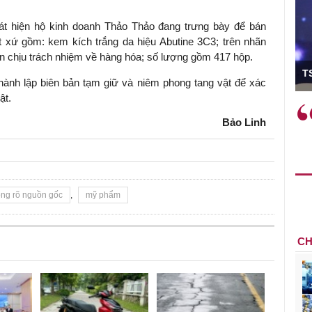
hát hiện hộ kinh doanh Thảo Thảo đang trưng bày để bán
 xứ gồm: kem kích trắng da hiệu Abutine 3C3; trên nhãn
hân chịu trách nhiệm về hàng hóa; số lượng gồm 417 hộp.
ó Viện trưởng
T
 hành lập biên bản tạm giữ và niêm phong tang vật để xác
ật.
ệc phải làm
Việc sử dụng hiệu quả chính
Bảo Linh
và trên thực tế
sách tài khóa không chỉ mang ý
 hành như tăng
nghĩa hỗ trợ ngắn hạn mà còn
a học công
đóng vai trò tạo nền tảng cho
 các cơ chế
tăng trưởng bền vững dài hạn.
i mới sáng tạo,
ng rõ nguồn gốc
,
mỹ phẩm
CH