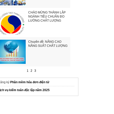
CHÀO MỪNG THÀNH LẬP
NGÀNH TIÊU CHUẨN ĐO
LƯỜNG CHẤT LƯỢNG
Chuyên đề: NÂNG CAO
NĂNG SUẤT CHẤT LƯỢNG
1
2
3
ăng ký
Phần mềm hóa đơn điện tử
ịch vụ kiểm toán độc lập năm 2025