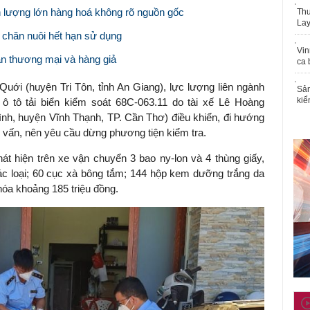
n lượng lớn hàng hoá không rõ nguồn gốc
Thu
Lay
 chăn nuôi hết hạn sử dụng
Vin
lận thương mại và hàng giả
ca 
Quới (huyện Tri Tôn, tỉnh An Giang), lực lượng liên ngành
Sản
kiể
 ô tô tải biển kiểm soát 68C-063.11 do tài xế Lê Hoàng
ình, huyện Vĩnh Thạnh, TP. Cần Thơ) điều khiển, đi hướng
i vấn, nên yêu cầu dừng phương tiện kiểm tra.
át hiện trên xe vận chuyển 3 bao ny-lon và 4 thùng giấy,
ác loại; 60 cục xà bông tắm; 144 hộp kem dưỡng trắng da
 hóa khoảng 185 triệu đồng.