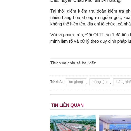
Dầu, huyện Châu Phú, tỉnh An Giang.
Tại thời điểm kiểm tra, đoàn kiểm tra p
nhiều hàng hóa không rõ nguồn gốc, xuất
không thể hiện tên, địa chỉ tổ chức, cá n
TS. Nguyễn Đức Độ - Ph
Viện Kinh tế Tài chính
Với vi phạm trên, Đội QLTT số 1 đã tiến
minh làm rõ và xử lý theo quy định pháp lu
"Có rất nhiều vi
ngay từ bây giờ 
đang được tiến
Thích và chia sẻ bài viết:
đầu tư cho kho
nghệ; ban hành
khuyến khích đổ
Từ khóa:
an giang
,
hàng lậu
,
hàng khô
khởi nghiệp..."
TIN LIÊN QUAN