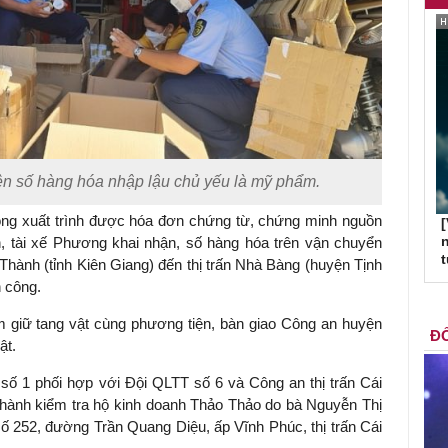
n số hàng hóa nhập lậu chủ yếu là mỹ phẩm.
hông xuất trình được hóa đơn chứng từ, chứng minh nguồn
[
n
h, tài xế Phương khai nhận, số hàng hóa trên vận chuyển
hành (tỉnh Kiên Giang) đến thị trấn Nhà Bàng (huyện Tịnh
n công.
 giữ tang vật cùng phương tiện, bàn giao Công an huyện
ĐỐ
ật.
 số 1 phối hợp với Đội QLTT số 6 và Công an thị trấn Cái
 hành kiểm tra hộ kinh doanh Thảo Thảo do bà Nguyễn Thị
ố 252, đường Trần Quang Diệu, ấp Vĩnh Phúc, thị trấn Cái