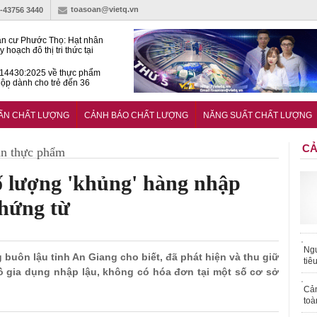
toasoan@vietq.vn
)-43756 3440
n cư Phước Thọ: Hạt nhân
 hoạch đô thị tri thức tại
Long
14430:2025 về thực phẩm
ộp dành cho trẻ đến 36
tuổi
huẩn mới đánh giá khả năng
nứt của hỗn hợp bê tông
UẨN CHẤT LƯỢNG
CẢNH BÁO CHẤT LƯỢNG
NĂNG SUẤT CHẤT LƯỢNG
CẢ
àn thực phẩm
ố lượng 'khủng' hàng nhập
chứng từ
Ngư
 buôn lậu tỉnh An Giang cho biết, đã phát hiện và thu giữ
tiê
 gia dụng nhập lậu, không có hóa đơn tại một số cơ sở
Cả
toà