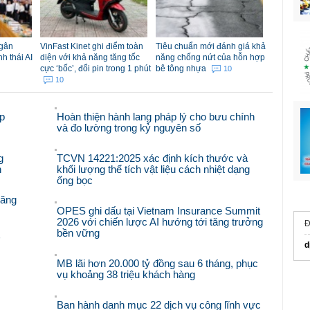
ngân
VinFast Kinet ghi điểm toàn
Tiêu chuẩn mới đánh giá khả
nh thái AI
diện với khả năng tăng tốc
năng chống nứt của hỗn hợp
cực ‘bốc’, đổi pin trong 1 phút
bê tông nhựa
10
10
p
Hoàn thiện hành lang pháp lý cho bưu chính
và đo lường trong kỷ nguyên số
g
TCVN 14221:2025 xác định kích thước và
n
khối lượng thể tích vật liệu cách nhiệt dạng
ống bọc
răng
OPES ghi dấu tại Vietnam Insurance Summit
2026 với chiến lược AI hướng tới tăng trưởng
Đ
bền vững
'
d
MB lãi hơn 20.000 tỷ đồng sau 6 tháng, phục
vụ khoảng 38 triệu khách hàng
Ban hành danh mục 22 dịch vụ công lĩnh vực