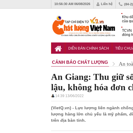
10:56:31 AM
06/08/2026
Liên hệ
(84-2
Khu dâ
của quy
Vĩnh 
TCVN 
đóng h
tháng 
Tiêu c
chống 
DIỄN ĐÀN CHÍNH SÁCH
TIÊU CH
nhựa
CẢNH BÁO CHẤT LƯỢNG
An to
An Giang: Thu giữ s
lậu, không hóa đơn 
14:39 13/06/2022
(VietQ.vn) - Lực lượng liên ngành chống
lượng hàng lớn chủ yếu là mỹ phẩm, đồ
trên địa bàn tỉnh.