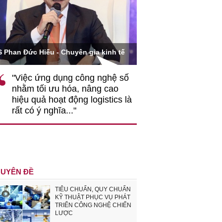
Ông Hoàng Quang Phòn
S Phan Đức Hiếu - Chuyên gia kinh tế
VCCI
"Việc ứng dụng công nghệ số
""Theo tôi, cần 
nhằm tối ưu hóa, nâng cao
gốc rễ về nhận
hiệu quả hoạt động logistics là
nghiệp cần coi
rất có ý nghĩa..."
động hài hoà là
triển..."
UYÊN ĐỀ
TIÊU CHUẨN, QUY CHUẨN
KỸ THUẬT PHỤC VỤ PHÁT
TRIỂN CÔNG NGHỆ CHIẾN
LƯỢC