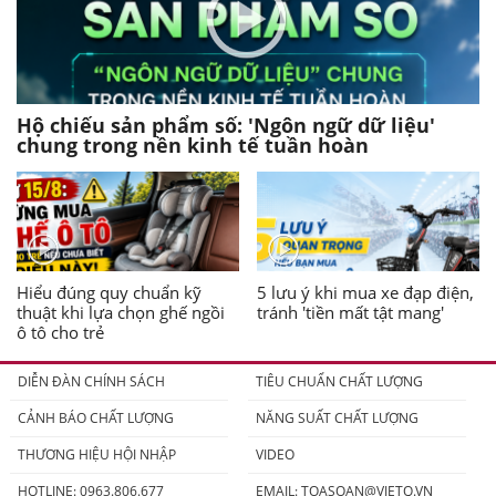
Hộ chiếu sản phẩm số: 'Ngôn ngữ dữ liệu'
chung trong nền kinh tế tuần hoàn
Hiểu đúng quy chuẩn kỹ
5 lưu ý khi mua xe đạp điện,
thuật khi lựa chọn ghế ngồi
tránh 'tiền mất tật mang'
ô tô cho trẻ
DIỄN ĐÀN CHÍNH SÁCH
TIÊU CHUẨN CHẤT LƯỢNG
CẢNH BÁO CHẤT LƯỢNG
NĂNG SUẤT CHẤT LƯỢNG
THƯƠNG HIỆU HỘI NHẬP
VIDEO
HOTLINE: 0963.806.677
EMAIL:
TOASOAN@VIETQ.VN