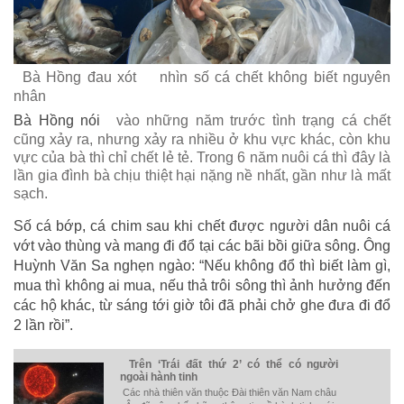
Bà Hồng đau xót
nhìn số cá chết không biết nguyên
nhân
Bà Hồng nói
vào những năm trước tình trạng cá chết
cũng xảy ra, nhưng xảy ra nhiều ở khu vực khác, còn khu
vực của bà thì chỉ chết lẻ tẻ. Trong 6 năm nuôi cá thì đây là
lần gia đình bà chịu thiệt hại nặng nề nhất, gần như là mất
sạch.
Số cá bớp, cá chim sau khi chết được người dân nuôi cá
vớt vào thùng và mang đi đổ tại các bãi bồi giữa sông. Ông
Huỳnh Văn Sa nghẹn ngào: “Nếu không đổ thì biết làm gì,
mua thì không ai mua, nếu thả trôi sông thì ảnh hưởng đến
các hộ khác, từ sáng tới giờ tôi đã phải chở ghe đưa đi đổ
2 lần rồi”.
Trên ‘Trái đất thứ 2’ có thể có người
ngoài hành tinh
Các nhà thiên văn thuộc Đài thiên văn Nam châu