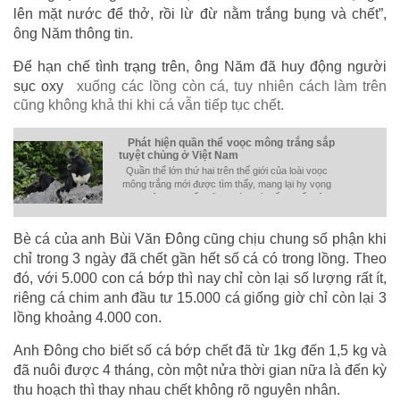
lên mặt nước để thở, rồi lừ đừ nằm trắng bụng và chết”,
ông Năm thông tin.
Để hạn chế tình trạng trên, ông Năm đã huy động người
sục oxy
xuống các lồng còn cá, tuy nhiên cách làm trên
cũng không khả thi khi cá vẫn tiếp tục chết.
Phát hiện quần thể voọc mông trắng sắp
tuyệt chủng ở Việt Nam
Quần thể lớn thứ hai trên thế giới của loài voọc
mông trắng mới được tìm thấy, mang lại hy vọng
cho một trong số những loài quý hiếm nhất trên
hành tinh.
Bè cá của anh Bùi Văn Đông cũng chịu chung số phận khi
chỉ trong 3 ngày đã chết gần hết số cá có trong lồng. Theo
đó, với 5.000 con cá bớp thì nay chỉ còn lại số lượng rất ít,
riêng cá chim anh đầu tư 15.000 cá giống giờ chỉ còn lại 3
lồng khoảng 4.000 con.
Anh Đông cho biết số cá bớp chết đã từ 1kg đến 1,5 kg và
đã nuôi được 4 tháng, còn một nửa thời gian nữa là đến kỳ
thu hoạch thì thay nhau chết không rõ nguyên nhân.