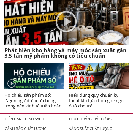
Phát hiện kho hàng và máy móc sản xuất gần
3,5 tấn mỹ phẩm không có tiêu chuẩn
Hộ chiếu sản phẩm số:
Hiểu đúng quy chuẩn kỹ
'Ngôn ngữ dữ liệu' chung
thuật khi lựa chọn ghế ngồi
trong nền kinh tế tuần hoàn
ô tô cho trẻ
DIỄN ĐÀN CHÍNH SÁCH
TIÊU CHUẨN CHẤT LƯỢNG
CẢNH BÁO CHẤT LƯỢNG
NĂNG SUẤT CHẤT LƯỢNG