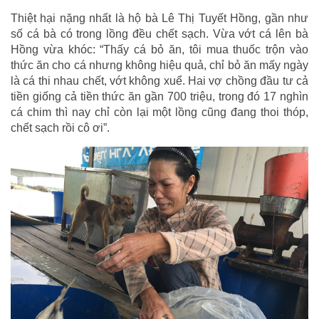
Thiệt hại nặng nhất là hộ bà Lê Thị Tuyết Hồng, gần như
số cá bà có trong lồng đều chết sạch. Vừa vớt cá lên bà
Hồng vừa khóc: “Thấy cá bỏ ăn, tôi mua thuốc trộn vào
thức ăn cho cá nhưng không hiệu quả, chỉ bỏ ăn mấy ngày
là cá thi nhau chết, vớt không xuể. Hai vợ chồng đầu tư cả
tiền giống cả tiền thức ăn gần 700 triệu, trong đó 17 nghìn
cá chim thì nay chỉ còn lại một lồng cũng đang thoi thóp,
chết sạch rồi cô ơi”.