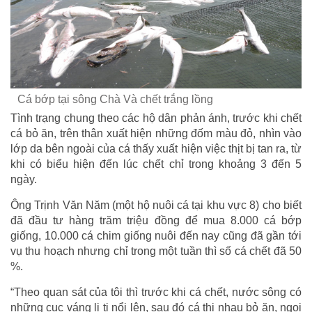
Cá bớp tại sông Chà Và chết trắng lồng
Tình trạng chung theo các hộ dân phản ánh, trước khi chết
cá bỏ ăn, trên thân xuất hiện những đốm màu đỏ, nhìn vào
lớp da bên ngoài của cá thấy xuất hiện việc thịt bị tan ra, từ
khi có biểu hiện đến lúc chết chỉ trong khoảng 3 đến 5
ngày.
Ông Trịnh Văn Năm (một hộ nuôi cá tại khu vực 8) cho biết
đã đầu tư hàng trăm triệu đồng để mua 8.000 cá bớp
giống, 10.000 cá chim giống nuôi đến nay cũng đã gần tới
vụ thu hoạch nhưng chỉ trong một tuần thì số cá chết đã 50
%.
“Theo quan sát của tôi thì trước khi cá chết, nước sông có
những cục váng li ti nổi lên, sau đó cá thi nhau bỏ ăn, ngoi