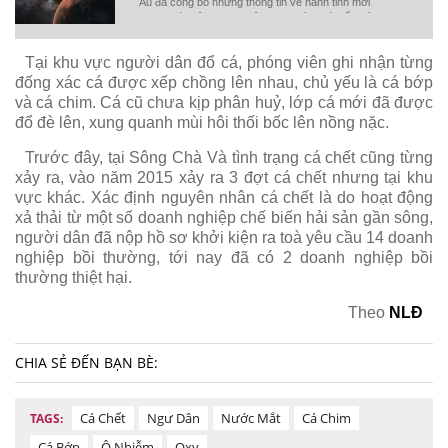
Âu đã công bố những thông tin về hành tinh mới
được phát hiện, được mệnh danh là “Trái đất thứ
2” vì khả năng cao có sự sống tồn tại.
Tại khu vực người dân đổ cá, phóng viên ghi nhận từng
đống xác cá được xếp chồng lên nhau, chủ yếu là cá bớp
và cá chim. Cá cũ chưa kịp phân huỷ, lớp cá mới đã được
đổ đè lên, xung quanh mùi hôi thối bốc lên nồng nặc.
Trước đây, tại Sông Chà Và tình trạng cá chết cũng từng
xảy ra, vào năm 2015 xảy ra 3 đợt cá chết nhưng tại khu
vực khác. Xác định nguyên nhân cá chết là do hoạt động
xả thải từ một số doanh nghiệp chế biến hải sản gần sông,
người dân đã nộp hồ sơ khởi kiện ra toà yêu cầu 14 doanh
nghiệp bồi thường, tới nay đã có 2 doanh nghiệp bồi
thường thiệt hại.
Theo
NLĐ
CHIA SẺ ĐẾN BẠN BÈ:
Cá Chết
Ngư Dân
Nước Mắt
Cá Chim
TAGS:
Cá Bớp
Ô Nhiễm
Oxy