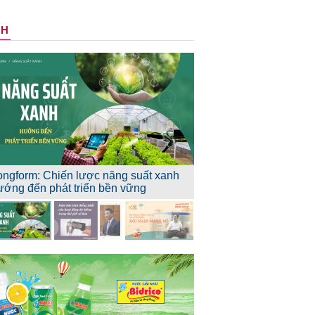
NH
ongform: Chiến lược năng suất xanh
ướng đến phát triển bền vững