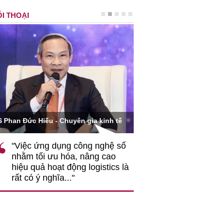
I THOẠI
Ông Hoàng Quang Phòn
S Phan Đức Hiếu - Chuyên gia kinh tế
VCCI
"Việc ứng dụng công nghệ số
""Theo tôi, cần 
nhằm tối ưu hóa, nâng cao
gốc rễ về nhận
hiệu quả hoạt động logistics là
nghiệp cần coi
rất có ý nghĩa..."
động hài hoà là
triển..."