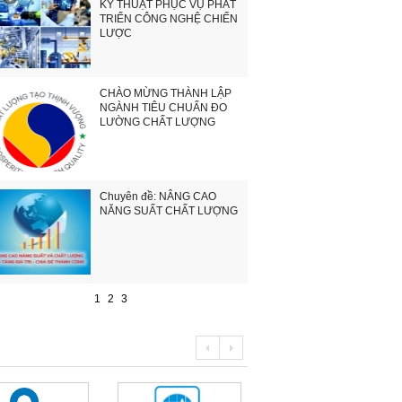
KỸ THUẬT PHỤC VỤ PHÁT
TRIỂN CÔNG NGHỆ CHIẾN
LƯỢC
CHÀO MỪNG THÀNH LẬP
NGÀNH TIÊU CHUẨN ĐO
LƯỜNG CHẤT LƯỢNG
Chuyên đề: NÂNG CAO
NĂNG SUẤT CHẤT LƯỢNG
1
2
3