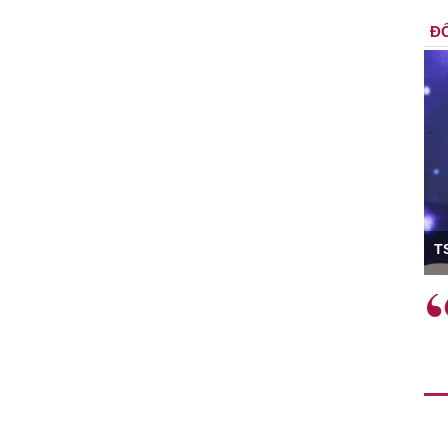
ĐỐ
ó Viện trưởng
T
ệc phải làm
Việc sử dụng hiệu quả chính
và trên thực tế
sách tài khóa không chỉ mang ý
 hành như tăng
nghĩa hỗ trợ ngắn hạn mà còn
a học công
đóng vai trò tạo nền tảng cho
 các cơ chế
tăng trưởng bền vững dài hạn.
i mới sáng tạo,