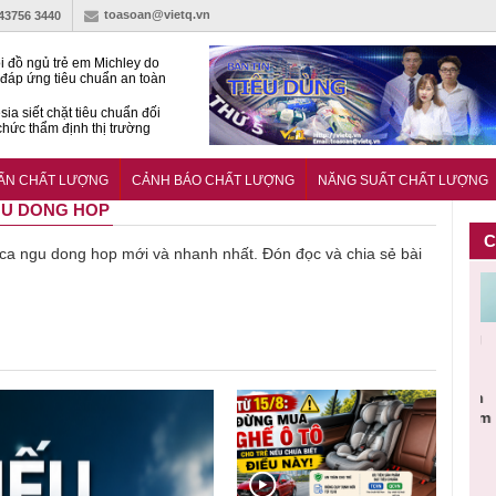
toasoan@vietq.vn
-43756 3440
i đồ ngủ trẻ em Michley do
đáp ứng tiêu chuẩn an toàn
sia siết chặt tiêu chuẩn đối
 chức thẩm định thị trường
n
27:2025/BCT: Quy chuẩn
ng chuẩn quản lý an toàn
UẨN CHẤT LƯỢNG
CẢNH BÁO CHẤT LƯỢNG
NĂNG SUẤT CHẤT LƯỢNG
rình thủy điện
NGU DONG HOP
C
về ca ngu dong hop mới và nhanh nhất. Đón đọc và chia sẻ bài
Cảnh báo
Thu hồi
Sản phẩm
Lạm dụng
Bột rau
n
sản phẩm
toàn quốc
kém chất
sữa tươi
‘d
ác
nhập ngoại
và tiêu hủy
lượng đã
cho trẻ
p
n
bị thu hồi
nước rửa
bỏ qua
nhỏ: Cảnh
c
 đạt
do mất an
tay dạng
những
báo sai lầm
ti
uẩn
toàn có thể
bọt Layer
bước kiểm
dẫn tới
g
àn
xuất hiện
Clean do
soát nào?
nhiều hệ
h
tại Việt Nam
sản xuất
lụy sức