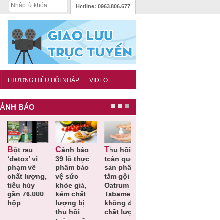
Hotline:
0963.806.677
THƯƠNG HIỆU HỘI NHẬP
VIDEO
ẢNH BÁO
Cảnh báo
Thu hồi
Thu hồi
Người tiêu
etox’ vi
39 lô thực
toàn quốc
Cao lỏng
dùng cần
hạm về
phẩm bảo
sản phẩm
Cảm cúm
cảnh giác
hất lượng,
vệ sức
tắm gội
Bảo
lựa chọn
êu hủy
khỏe giả,
Oatrum và
Phương
thịt lợn đ
ần 76.000
kém chất
Tabame Pro
không đạt
tiêu chuẩ
ộp
lượng bị
không đạt
chất lượng
và an toà
thu hồi
chất lượng