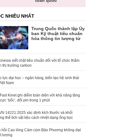
toàn quốc
C NHIỀU NHẤT
Trung Quốc thành lập Ủy
ban Kỹ thuật tiêu chuẩn
hóa thông tin lượng tử
onesia siết chặt tiêu chuẩn đối với tổ chức thẩm
h thị trường carbon
 lực đại học – ngân hàng, kiến tạo hệ sinh thái
Việt Nam
Fast Kinet ghi điểm toàn diện với khả năng tăng
 cực ‘bốc’, đổi pin trong 1 phút
N 14221:2025 xác định kích thước và khối
ng thể tích vật liệu cách nhiệt dạng ống bọc
 hồi Cao lỏng Cảm cúm Bảo Phương không đạt
t lượng