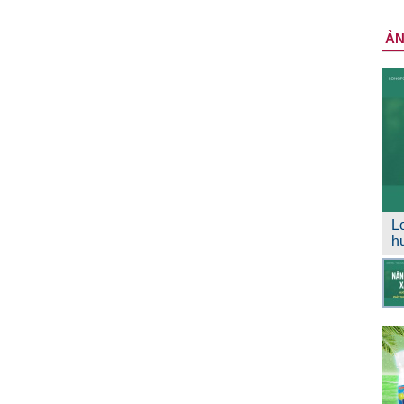
Ả
L
h