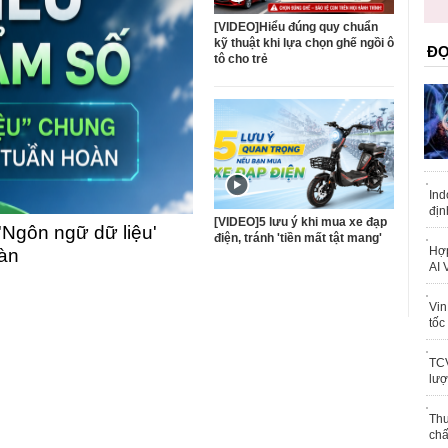
trái phép
khỏe
[VIDEO]Hiểu đúng quy chuẩn
kỹ thuật khi lựa chọn ghế ngồi ô
ĐỌ
tô cho trẻ
Ind
địn
[VIDEO]5 lưu ý khi mua xe đạp
'Ngôn ngữ dữ liệu'
điện, tránh 'tiền mất tật mang'
Hợp
oàn
AI 
Vin
tốc
TCV
lượ
Thu
chấ