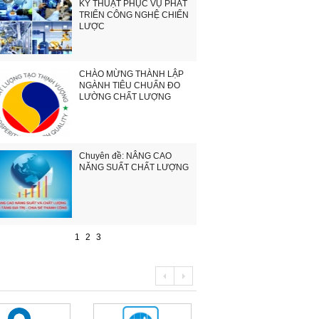
KỸ THUẬT PHỤC VỤ PHÁT
TRIỂN CÔNG NGHỆ CHIẾN
LƯỢC
CHÀO MỪNG THÀNH LẬP
NGÀNH TIÊU CHUẨN ĐO
LƯỜNG CHẤT LƯỢNG
Chuyên đề: NÂNG CAO
NĂNG SUẤT CHẤT LƯỢNG
1
2
3