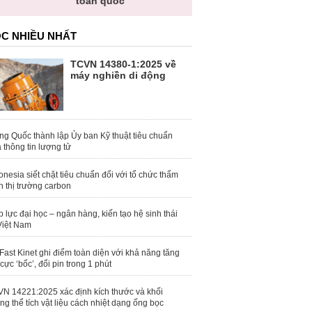
toàn quốc
C NHIỀU NHẤT
TCVN 14380-1:2025 về
máy nghiền di động
ng Quốc thành lập Ủy ban Kỹ thuật tiêu chuẩn
 thông tin lượng tử
onesia siết chặt tiêu chuẩn đối với tổ chức thẩm
h thị trường carbon
 lực đại học – ngân hàng, kiến tạo hệ sinh thái
Việt Nam
Fast Kinet ghi điểm toàn diện với khả năng tăng
 cực ‘bốc’, đổi pin trong 1 phút
N 14221:2025 xác định kích thước và khối
ng thể tích vật liệu cách nhiệt dạng ống bọc