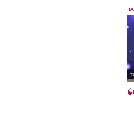
ĐỐ
ó Viện trưởng
T
ệc phải làm
Việc sử dụng hiệu quả chính
và trên thực tế
sách tài khóa không chỉ mang ý
 hành như tăng
nghĩa hỗ trợ ngắn hạn mà còn
a học công
đóng vai trò tạo nền tảng cho
 các cơ chế
tăng trưởng bền vững dài hạn.
i mới sáng tạo,