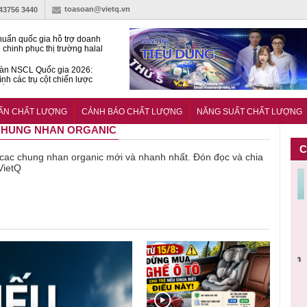
toasoan@vietq.vn
-43756 3440
huẩn quốc gia hỗ trợ doanh
 chinh phục thị trường halal
àn NSCL Quốc gia 2026:
ình các trụ cột chiến lược
iển trong thời đại mới
ễn ra Diễn đàn Năng suất
ượng Quốc gia năm 2026
UẨN CHẤT LƯỢNG
CẢNH BÁO CHẤT LƯỢNG
NĂNG SUẤT CHẤT LƯỢNG
C CHUNG NHAN ORGANIC
C
về cac chung nhan organic mới và nhanh nhất. Đón đọc và chia
VietQ
Cảnh báo
Thu hồi
Sản phẩm
Lạm dụng
Bột rau
n
sản phẩm
toàn quốc
kém chất
sữa tươi
‘d
ác
nhập ngoại
và tiêu hủy
lượng đã
cho trẻ
p
n
bị thu hồi
nước rửa
bỏ qua
nhỏ: Cảnh
c
 đạt
do mất an
tay dạng
những
báo sai lầm
ti
uẩn
toàn có thể
bọt Layer
bước kiểm
dẫn tới
g
àn
xuất hiện
Clean do
soát nào?
nhiều hệ
h
tại Việt Nam
sản xuất
lụy sức