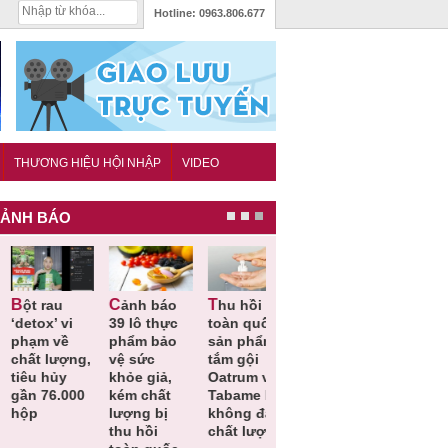
Hotline:
0963.806.677
THƯƠNG HIỆU HỘI NHẬP
VIDEO
ẢNH BÁO
Cảnh báo
Thu hồi
Thu hồi
Người tiêu
etox’ vi
39 lô thực
toàn quốc
Cao lỏng
dùng cần
hạm về
phẩm bảo
sản phẩm
Cảm cúm
cảnh giác
hất lượng,
vệ sức
tắm gội
Bảo
lựa chọn
êu hủy
khỏe giả,
Oatrum và
Phương
thịt lợn đ
ần 76.000
kém chất
Tabame Pro
không đạt
tiêu chuẩ
ộp
lượng bị
không đạt
chất lượng
và an toà
thu hồi
chất lượng