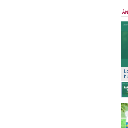
Ả
L
h