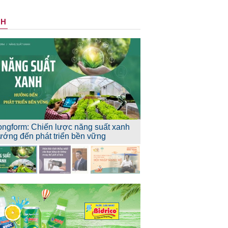
NH
ongform: Chiến lược năng suất xanh
ướng đến phát triển bền vững