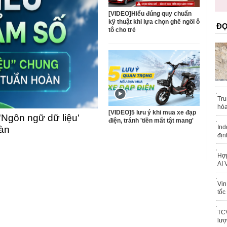
trái phép
khỏe
[VIDEO]Hiểu đúng quy chuẩn
kỹ thuật khi lựa chọn ghế ngồi ô
ĐỌ
tô cho trẻ
Tru
hóa
[VIDEO]5 lưu ý khi mua xe đạp
'Ngôn ngữ dữ liệu'
điện, tránh 'tiền mất tật mang'
Ind
oàn
địn
Hợp
AI 
Vin
tốc
TCV
lượ