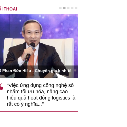
I THOẠI
Ông Hoàng Quang Phòn
S Phan Đức Hiếu - Chuyên gia kinh tế
VCCI
"Việc ứng dụng công nghệ số
""Theo tôi, cần 
nhằm tối ưu hóa, nâng cao
gốc rễ về nhận
hiệu quả hoạt động logistics là
nghiệp cần coi
rất có ý nghĩa..."
động hài hoà là
triển..."