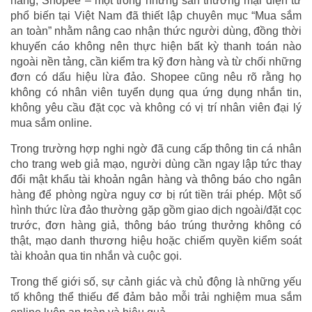
hàng, Shopee – một trong những sàn thương mại điện tử
phổ biến tại Việt Nam đã thiết lập chuyên mục “Mua sắm
an toàn” nhằm nâng cao nhận thức người dùng, đồng thời
khuyến cáo không nên thực hiện bất kỳ thanh toán nào
ngoài nền tảng, cần kiểm tra kỹ đơn hàng và từ chối những
đơn có dấu hiệu lừa đảo. Shopee cũng nêu rõ rằng họ
không có nhân viên tuyển dụng qua ứng dụng nhắn tin,
không yêu cầu đặt cọc và không có vị trí nhân viên đại lý
mua sắm online.
Trong trường hợp nghi ngờ đã cung cấp thông tin cá nhân
cho trang web giả mạo, người dùng cần ngay lập tức thay
đổi mật khẩu tài khoản ngân hàng và thông báo cho ngân
hàng để phòng ngừa nguy cơ bị rút tiền trái phép. Một số
hình thức lừa đảo thường gặp gồm giao dịch ngoài/đặt cọc
trước, đơn hàng giả, thông báo trúng thưởng không có
thật, mạo danh thương hiệu hoặc chiếm quyền kiểm soát
tài khoản qua tin nhắn và cuộc gọi.
Trong thế giới số, sự cảnh giác và chủ động là những yếu
tố không thể thiếu để đảm bảo mỗi trải nghiệm mua sắm