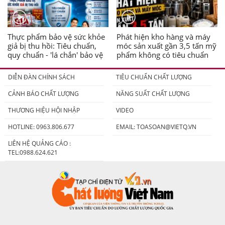
Thực phẩm bảo vệ sức khỏe
Phát hiện kho hàng và máy
giả bị thu hồi: Tiêu chuẩn,
móc sản xuất gần 3,5 tấn mỹ
quy chuẩn - 'lá chắn' bảo vệ
phẩm không có tiêu chuẩn
người tiêu dùng
DIỄN ĐÀN CHÍNH SÁCH
TIÊU CHUẨN CHẤT LƯỢNG
CẢNH BÁO CHẤT LƯỢNG
NĂNG SUẤT CHẤT LƯỢNG
THƯƠNG HIỆU HỘI NHẬP
VIDEO
HOTLINE: 0963.806.677
EMAIL:
TOASOAN@VIETQ.VN
LIÊN HỆ QUẢNG CÁO :
TEL:0988.624.621