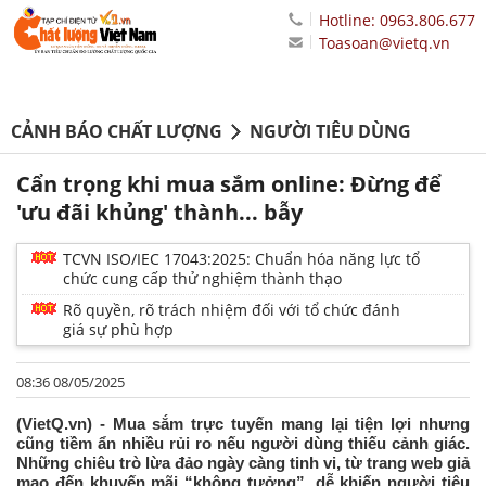
Hotline: 0963.806.677
Toasoan@vietq.vn
CẢNH BÁO CHẤT LƯỢNG
NGƯỜI TIÊU DÙNG
Cẩn trọng khi mua sắm online: Đừng để
'ưu đãi khủng' thành... bẫy
TCVN ISO/IEC 17043:2025: Chuẩn hóa năng lực tổ
chức cung cấp thử nghiệm thành thạo
Rõ quyền, rõ trách nhiệm đối với tổ chức đánh
giá sự phù hợp
08:36 08/05/2025
(VietQ.vn) - Mua sắm trực tuyến mang lại tiện lợi nhưng
cũng tiềm ẩn nhiều rủi ro nếu người dùng thiếu cảnh giác.
Những chiêu trò lừa đảo ngày càng tinh vi, từ trang web giả
mạo đến khuyến mãi “không tưởng”, dễ khiến người tiêu