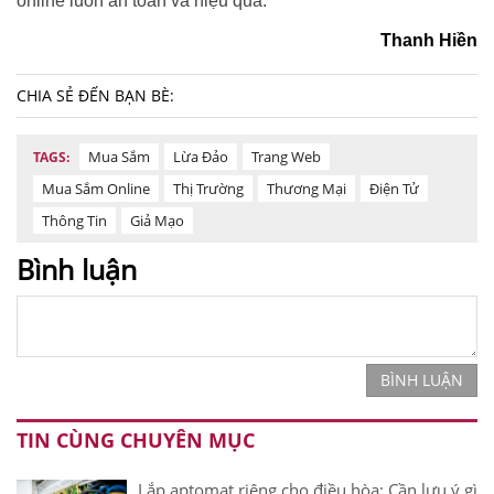
online luôn an toàn và hiệu quả.
Thanh Hiền
CHIA SẺ ĐẾN BẠN BÈ:
Mua Sắm
Lừa Đảo
Trang Web
TAGS:
Mua Sắm Online
Thị Trường
Thương Mại
Điện Tử
Thông Tin
Giả Mạo
Bình luận
BÌNH LUẬN
TIN CÙNG CHUYÊN MỤC
Lắp aptomat riêng cho điều hòa: Cần lưu ý gì