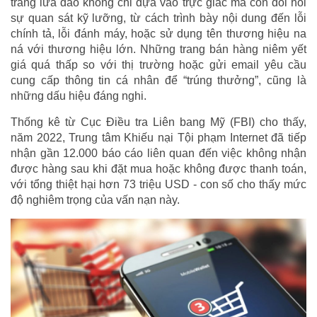
trang lừa đảo không chỉ dựa vào trực giác mà còn đòi hỏi
sự quan sát kỹ lưỡng, từ cách trình bày nội dung đến lỗi
chính tả, lỗi đánh máy, hoặc sử dụng tên thương hiệu na
ná với thương hiệu lớn. Những trang bán hàng niêm yết
giá quá thấp so với thị trường hoặc gửi email yêu cầu
cung cấp thông tin cá nhân để “trúng thưởng”, cũng là
những dấu hiệu đáng nghi.
Thống kê từ Cục Điều tra Liên bang Mỹ (FBI) cho thấy,
năm 2022, Trung tâm Khiếu nại Tội phạm Internet đã tiếp
nhận gần 12.000 báo cáo liên quan đến việc không nhận
được hàng sau khi đặt mua hoặc không được thanh toán,
với tổng thiệt hại hơn 73 triệu USD - con số cho thấy mức
độ nghiêm trọng của vấn nạn này.