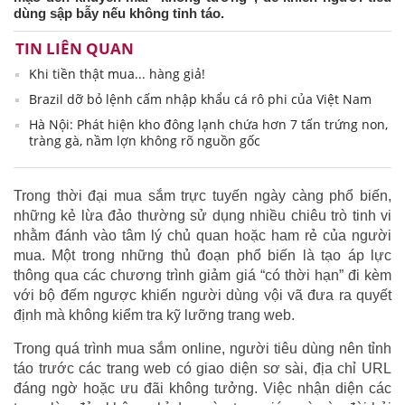
dùng sập bẫy nếu không tỉnh táo.
TIN LIÊN QUAN
Khi tiền thật mua... hàng giả!
Brazil dỡ bỏ lệnh cấm nhập khẩu cá rô phi của Việt Nam
Hà Nội: Phát hiện kho đông lạnh chứa hơn 7 tấn trứng non,
tràng gà, nầm lợn không rõ nguồn gốc
Trong thời đại mua sắm trực tuyến ngày càng phổ biến,
những kẻ lừa đảo thường sử dụng nhiều chiêu trò tinh vi
nhằm đánh vào tâm lý chủ quan hoặc ham rẻ của người
mua. Một trong những thủ đoạn phổ biến là tạo áp lực
thông qua các chương trình giảm giá “có thời hạn” đi kèm
với bộ đếm ngược khiến người dùng vội vã đưa ra quyết
định mà không kiểm tra kỹ lưỡng trang web.
Trong quá trình mua sắm online, người tiêu dùng nên tỉnh
táo trước các trang web có giao diện sơ sài, địa chỉ URL
đáng ngờ hoặc ưu đãi không tưởng. Việc nhận diện các