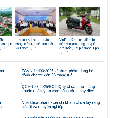
Thọ: Hạt
Hợp lực đại học – ngân
VinFast Kinet ghi điểm toàn
ô thị tri
hàng, kiến tạo hệ sinh thái AI
diện với khả năng tăng tốc
Việt Nam
cực ‘bốc’, đổi pin trong 1 phút
10
10
10
nứt
TCVN 14430:2025 về thực phẩm đóng hộp
dành cho trẻ đến 36 tháng tuổi
nh
QCVN 27:2025/BCT: Quy chuẩn mới nâng
chuẩn quản lý an toàn công trình thủy điện
à
Nha khoa Shark - địa chỉ khám chữa tủy răng
g
giá tốt và chuyên nghiệp