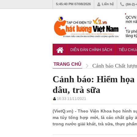
5:45:41 PM
07/08/2026
Liên hệ
(84-2)
QCVN 
mới nâ
công t
Từ phé
tảng k
phẩm
Khu dâ
của quy
DIỄN ĐÀN CHÍNH SÁCH
TIÊU CH
Vĩnh 
TRANG CHỦ
Cảnh báo Chất lượ
Cảnh báo: Hiểm họa t
dâu, trà sữa
16:33 11/11/2021
(VietQ.vn) - Theo Viện Khoa học hình s
ma túy tổng hợp mới, là các chất gây 
trong nước giải khát, trà sữa, thực phẩm