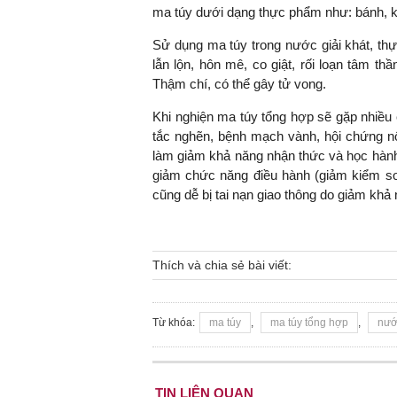
ma túy dưới dạng thực phẩm như: bánh, kẹ
Sử dụng ma túy trong nước giải khát, thự
lẫn lộn, hôn mê, co giật, rối loạn tâm thầ
Thậm chí, có thể gây tử vong.
Khi nghiện ma túy tổng hợp sẽ gặp nhiều
tắc nghẽn, bệnh mạch vành, hội chứng nô
làm giảm khả năng nhận thức và học hành, 
giảm chức năng điều hành (giảm kiểm so
cũng dễ bị tai nạn giao thông do giảm khả
Thích và chia sẻ bài viết:
Từ khóa:
ma túy
,
ma túy tổng hợp
,
nướ
TIN LIÊN QUAN