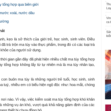
y tổng hợp qua biên giới
Thu
Lay
 nước xoài, nước dâu
Vin
trường
ca 
hát
Sản
kiể
h, kẹo là sở thích của giới trẻ, học sinh, sinh viên. Điều
i đã trà trộn ma túy vào thực phẩm, trong đó có các loại trà
c khỏe của người sử dụng.
hời gian gần đây đã phát hiện nhiều chất ma túy tổng hợp
úy tổng hợp không lấy từ tự nhiên mà là ma túy nhân tạo,
on buôn ma túy là những người trẻ tuổi, học sinh, sinh
ma tuý, nhiều em có biểu hiện ngộ độc như: hoa mắt, chóng
 nơi nào. Vì vậy, việc kiểm soát ma túy tổng hợp khó khăn
là những vụ án khó, vượt quá khả năng giám định của các
rang thiết bị chưa đồng bộ.