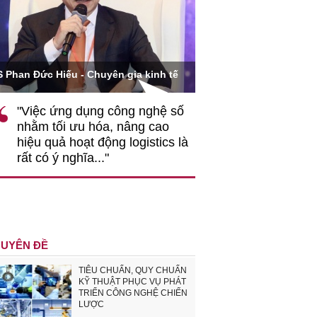
Ông Hoàng Quang Phòn
S Phan Đức Hiếu - Chuyên gia kinh tế
VCCI
"Việc ứng dụng công nghệ số
""Theo tôi, cần 
nhằm tối ưu hóa, nâng cao
gốc rễ về nhận
hiệu quả hoạt động logistics là
nghiệp cần coi
rất có ý nghĩa..."
động hài hoà là
triển..."
UYÊN ĐỀ
TIÊU CHUẨN, QUY CHUẨN
KỸ THUẬT PHỤC VỤ PHÁT
TRIỂN CÔNG NGHỆ CHIẾN
LƯỢC