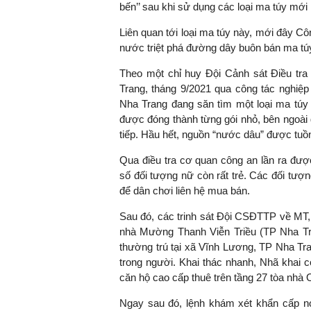
bến’’ sau khi sử dụng các loại ma túy mớ
Liên quan tới loại ma túy này, mới đây Cô
nước triệt phá đường dây buôn bán ma tú
Theo một chỉ huy Đội Cảnh sát Điều t
Trang, tháng 9/2021 qua công tác nghiệp 
Nha Trang đang săn tìm một loại ma túy 
được đóng thành từng gói nhỏ, bên ngoài 
tiếp. Hầu hết, nguồn “nước dâu” được tu
Qua điều tra cơ quan công an lần ra đượ
số đối tượng nữ còn rất trẻ. Các đối tượn
để dân chơi liên hệ mua bán.
Sau đó, các trinh sát Đội CSĐTTP về MT,
nhà Mường Thanh Viễn Triều (TP Nha T
thường trú tại xã Vĩnh Lương, TP Nha Tra
trong người. Khai thác nhanh, Nhã khai c
căn hộ cao cấp thuê trên tầng 27 tòa nhà
Ngay sau đó, lệnh khám xét khẩn cấp