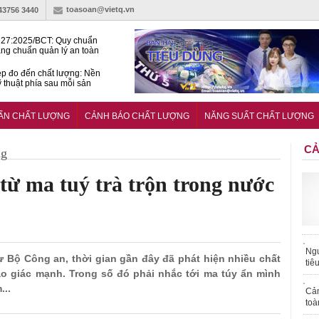
toasoan@vietq.vn
-43756 3440
27:2025/BCT: Quy chuẩn
ng chuẩn quản lý an toàn
rình thủy điện
p đo đến chất lượng: Nền
ỹ thuật phía sau mỗi sản
n cư Phước Thọ: Hạt nhân
 hoạch đô thị tri thức tại
UẨN CHẤT LƯỢNG
CẢNH BÁO CHẤT LƯỢNG
NĂNG SUẤT CHẤT LƯỢNG
Long
CẢ
ng
ừ ma tuý trà trộn trong nước
Ngư
ự Bộ Công an, thời gian gần đây đã phát hiện nhiều chất
tiê
ảo giác mạnh. Trong số đó phải nhắc tới ma túy ẩn mình
...
Cả
toà