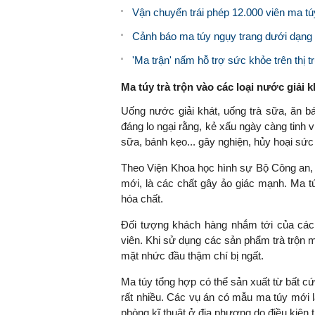
Vận chuyển trái phép 12.000 viên ma tú
Cảnh báo ma túy ngụy trang dưới dạng
'Ma trận' nấm hỗ trợ sức khỏe trên thị 
Ma túy trà trộn vào các loại nước giải k
Uống nước giải khát, uống trà sữa, ăn bán
đáng lo ngại rằng, kẻ xấu ngày càng tinh v
sữa, bánh kẹo... gây nghiện, hủy hoại sứ
Theo Viện Khoa học hình sự Bộ Công an, t
mới, là các chất gây ảo giác mạnh. Ma t
hóa chất.
Đối tượng khách hàng nhắm tới của các c
viên. Khi sử dụng các sản phẩm trà trộn 
mặt nhức đầu thậm chí bị ngất.
Ma túy tổng hợp có thể sản xuất từ bất cứ
rất nhiều. Các vụ án có mẫu ma túy mới 
phòng kĩ thuật ở địa phương do điều kiện t