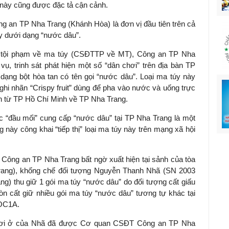
i này cũng được đặc tả cận cảnh.
ng an TP Nha Trang (Khánh Hòa) là đơn vị đầu tiên trên cả
y dưới dạng “nước dâu”.
ra tội phạm về ma túy (CSĐTTP về MT), Công an TP Nha
vụ, trinh sát phát hiện một số “dân chơi” trên địa bàn TP
dạng bột hòa tan có tên gọi “nước dâu”. Loại ma túy này
ghi nhãn “Crispy fruit” dùng để pha vào nước và uống trực
ồn từ TP Hồ Chí Minh về TP Nha Trang.
c “đầu mối” cung cấp “nước dâu” tại TP Nha Trang là một
g này công khai “tiếp thị” loại ma túy này trên mạng xã hội
 Công an TP Nha Trang bất ngờ xuất hiện tại sảnh của tòa
rang), khống chế đối tượng Nguyễn Thanh Nhã (SN 2003
ng) thu giữ 1 gói ma túy “nước dâu” do đối tượng cất giấu
òn cất giữ nhiều gói ma túy “nước dâu” tương tự khác tại
 OC1A.
 nơi ở của Nhã đã được Cơ quan CSĐT Công an TP Nha