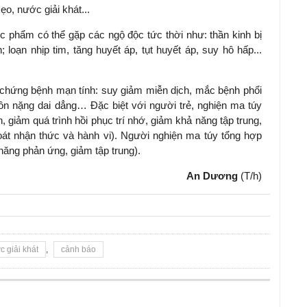
o, nước giải khát...
c phẩm có thể gặp các ngộ độc tức thời như: thần kinh bị
n; loạn nhịp tim, tăng huyết áp, tụt huyết áp, suy hô hấp...
 chứng bệnh mạn tính: suy giảm miễn dịch, mắc bệnh phổi
n nặng dai dẳng… Đặc biệt với người trẻ, nghiện ma túy
giảm quá trình hồi phục trí nhớ, giảm khả năng tập trung,
át nhận thức và hành vi). Người nghiện ma túy tổng hợp
 năng phản ứng, giảm tập trung).
An Dương
(T/h)
c giải khát
,
cảnh báo