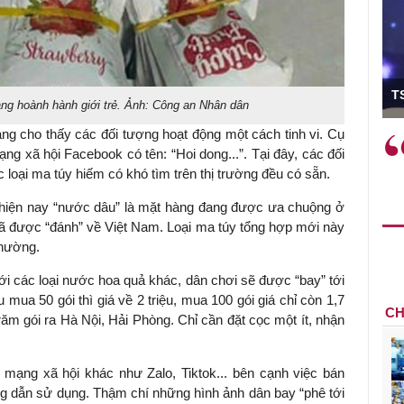
ó Viện trưởng
T
ng hoành hành giới trẻ. Ảnh: Công an Nhân dân
ang cho thấy các đối tượng hoạt động một cách tinh vi. Cụ
ệc phải làm
Việc sử dụng hiệu quả chính
ạng xã hội Facebook có tên: “Hoi dong...”. Tại đây, các đối
và trên thực tế
sách tài khóa không chỉ mang ý
 loại ma túy hiếm có khó tìm trên thị trường đều có sẵn.
 hành như tăng
nghĩa hỗ trợ ngắn hạn mà còn
a học công
đóng vai trò tạo nền tảng cho
 hiện nay “nước dâu” là mặt hàng đang được ưa chuộng ở
 các cơ chế
tăng trưởng bền vững dài hạn.
ã được “đánh” về Việt Nam. Loại ma túy tổng hợp mới này
i mới sáng tạo,
thường.
ới các loại nước hoa quả khác, dân chơi sẽ được “bay” tới
u mua 50 gói thì giá về 2 triệu, mua 100 gói giá chỉ còn 1,7
CH
 trăm gói ra Hà Nội, Hải Phòng. Chỉ cần đặt cọc một ít, nhận
mạng xã hội khác như Zalo, Tiktok... bên cạnh việc bán
ng dẫn sử dụng. Thậm chí những hình ảnh dân bay “phê tới