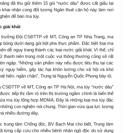
 năng đã thu giữ thêm 15 gói “nước dâu” được cất giấu tại
òn khai nhận cùng đối tượng Ngân thuê căn hộ này làm nơi
nghiện để bán ma túy.
 giải khát
i trưởng Đội CSĐTTP về MT, Công an TP Nha Trang, ma
úp bóng dưới dạng gói bột pha thực phẩm. Đặc biệt loại ma
ên dễ ngụy trang thành các loại nước giải khát. Vì thế, chỉ
ữ thanh niên trong một cuộc vui thông thường cũng sẽ rất
iện ngập. “Những sản phẩm này nếu được tiêu thụ tại các
c kỳ nguy hiểm, gây tác hại khôn lường cho xã hội và khó
át hiện, ngăn chặn”, Trung tá Nguyễn Quốc Phong bày tỏ.
ng CSĐTTP về MT, Công an TP Hà Nội, ma túy “nước dâu”
được tiếp thị rầm rộ trên thị trường ngầm chính là biến thể
chứa ma túy tổng hợp MDMA. Đây là những loại ma túy đặc
 và những con nghiện nói chung. Thời gian vừa qua lực lượng
phá nhiều đường dây.
 trung tâm Chống độc, BV Bạch Mai cho biết, Trung tâm
ã từng cấp cứu cho nhiều bệnh nhân ngộ độc do sử dụng