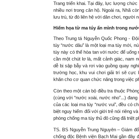
Trang triển khai. Tại đây, lực lượng chức
nhiều nơi trong căn hộ. Ngoài ra, Nhã c
lưu trú, từ đó liên hệ với dân chơi, người 
Hiểm họa từ ma túy ẩn mình trong nước
Theo Trung tá Nguyễn Quốc Phong - Độ
túy “nước dâu” là một loại ma túy mới, n
túy này có thể hòa tan với nước để uống n
cần một chút lơ là, mất cảnh giác, nam n
dễ bị sập bẫy và rơi vào guồng quay ngh
trường học, khu vui chơi giải trí sẽ cự
khăn cho cơ quan chức năng trong việc ph
Còn theo một cán bộ điều tra thuộc Phò
(cùng với “nước xoài, nước nho”...) đang 
của các loại ma túy “nước vui”, đều có 
biệt nguy hiểm đối với giới trẻ nói riêng
phòng chống ma túy thủ đô cũng đã triệt 
TS. BS Nguyễn Trung Nguyên – Giám đốc
chống độc Bệnh viện Bạch Mai gần đây đ