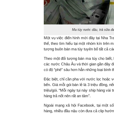
TS. Nguyễn Đức Độ - Ph
Viện Kinh tế Tài chính
Ma túy nước dâu, trà sữa đa
Một vụ việc điển hình mới đây tại Nha Tr
"Có rất nhiều vi
thể, theo tìm hiểu tại một nhóm kín trên m
ngay từ bây giờ 
tượng buôn bán ma túy tuyên bố tất cả các
đang được tiến
đầu tư cho kho
Theo một đối tượng bán ma túy cho biết,
nghệ; ban hành
các nước Châu Âu và thời gian gần đây đ
khuyến khích đổ
có độ “phê” sâu hơn hẳn những loại bình 
khởi nghiệp..."
Đặc biệt, chỉ cần pha với nước lọc hoặc v
bến. Giá mỗi gói bán lẻ là 3 triệu đồng, nế
triệu/gói. “Mỗi ngày tụi này ship hàng vài
hàng trả nốt nên rất an tâm”.
Ngoài mạng xã hội Facebook, tại một số 
hàng, nhiều đầu nậu còn đưa cả clip hướ