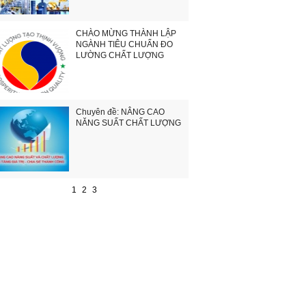
CHÀO MỪNG THÀNH LẬP
NGÀNH TIÊU CHUẨN ĐO
LƯỜNG CHẤT LƯỢNG
Chuyên đề: NÂNG CAO
NĂNG SUẤT CHẤT LƯỢNG
1
2
3