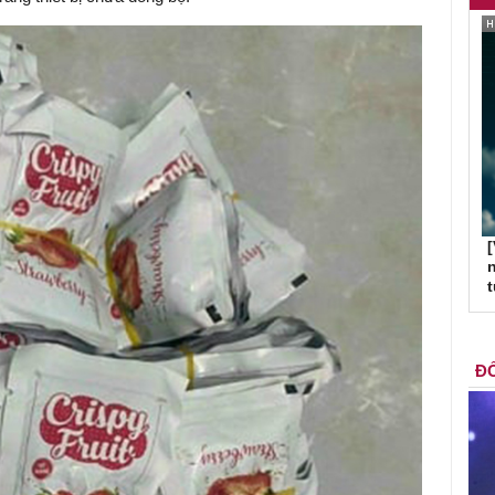
[
n
ĐỐ