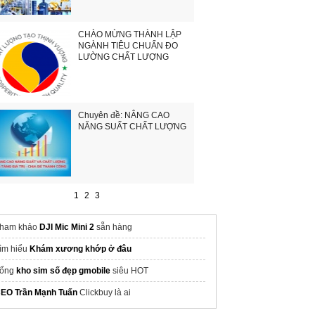
CHÀO MỪNG THÀNH LẬP
NGÀNH TIÊU CHUẨN ĐO
LƯỜNG CHẤT LƯỢNG
Chuyên đề: NÂNG CAO
NĂNG SUẤT CHẤT LƯỢNG
1
2
3
ham khảo
DJI Mic Mini 2
sẵn hàng
ìm hiểu
Khám xương khớp ở đâu
ổng
kho sim số đẹp gmobile
siêu HOT
EO Trần Mạnh Tuấn
Clickbuy là ai