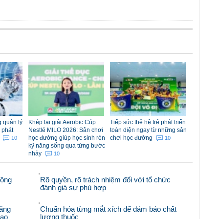
 quản lý
Khép lại giải Aerobic Cúp
Tiếp sức thế hệ trẻ phát triển
 phát
Nestlé MILO 2026: Sân chơi
toàn diện ngay từ những sân
m
học đường giúp học sinh rèn
chơi học đường
10
10
kỹ năng sống qua từng bước
nhảy
10
động
Rõ quyền, rõ trách nhiệm đối với tổ chức
đánh giá sự phù hợp
ăng
Chuẩn hóa từng mắt xích để đảm bảo chất
hạo
lượng thuốc