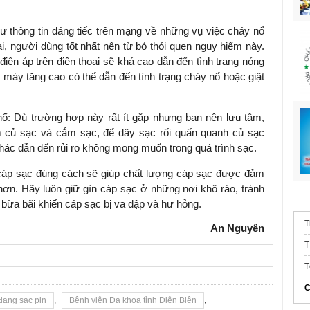
thông tin đáng tiếc trên mạng về những vụ việc cháy nổ
i, người dùng tốt nhất nên từ bỏ thói quen nguy hiểm này.
 điện áp trên điện thoại sẽ khá cao dẫn đến tình trạng nóng
 máy tăng cao có thể dẫn đến tình trạng cháy nổ hoặc giật
: Dù trường hợp này rất ít gặp nhưng bạn nên lưu tâm,
 củ sạc và cắm sạc, để dây sạc rối quấn quanh củ sạc
khác dẫn đến rủi ro không mong muốn trong quá trình sạc.
cáp sạc đúng cách sẽ giúp chất lượng cáp sạc được đảm
 hơn. Hãy luôn giữ gìn cáp sạc ở những nơi khô ráo, tránh
 bừa bãi khiến cáp sạc bị va đập và hư hỏng.
T
An Nguyên
T
T
C
đang sạc pin
,
Bệnh viện Đa khoa tỉnh Điện Biên
,