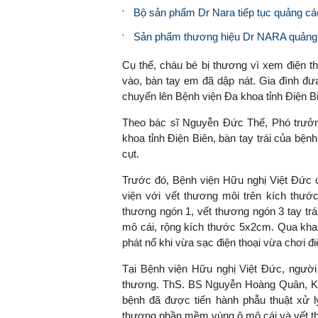
Bộ sản phẩm Dr Nara tiếp tục quảng cáo
Sản phẩm thương hiệu Dr NARA quảng cáo
Cụ thể, cháu bé bị thương vì xem điện th
vào, bàn tay em đã dập nát. Gia đình đư
chuyển lên Bệnh viện Đa khoa tỉnh Điện B
Theo bác sĩ Nguyễn Đức Thế, Phó trưởn
khoa tỉnh Điện Biên, bàn tay trái của bện
cụt.
Trước đó, Bệnh viện Hữu nghị Việt Đức c
viện với vết thương môi trên kích thư
thương ngón 1, vết thương ngón 3 tay tr
mô cái, rộng kích thước 5x2cm. Qua khai
phát nổ khi vừa sạc điện thoại vừa chơi đi
Tại Bệnh viện Hữu nghị Việt Đức, người 
thương. ThS. BS Nguyễn Hoàng Quân, Khoa
bệnh đã được tiến hành phẫu thuật xử l
thương phần mềm vùng ô mô cái và vết t