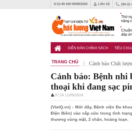
9:11:50 AM
09/08/2026
Liên hệ
(84-2)
Thử ng
nâng c
phòng 
Chuẩn 
đáp ứn
nhiệm
QCVN 
thuật 
DIỄN ĐÀN CHÍNH SÁCH
TIÊU CH
đường
TRANG CHỦ
Cảnh báo Chất lượ
Cảnh báo: Bệnh nhi 
thoại khi đang sạc pi
07:24 11/09/2024
(VietQ.vn) - Mới đây, Bệnh viện Đa khoa
Điện Biên) vào cấp cứu trong tình trạn
thương vùng mặt, 2 chân, hoảng loạn.