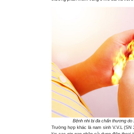
Bệnh nhi bị đa chấn thương do 
Trường hợp khác là nam sinh V.V.L (SN 2
lúc sạc pin nạn nhân sử dụng điện thoại t