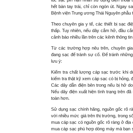
hết bàn tay trái, chỉ còn ngón út. Ngay 
Bệnh viện Trung ương Thái Nguyên phẫu t
Theo chuyên gia y tế, các thiết bị sạc đi
TS. Nguyễn Đức Độ - Ph
thấp. Tuy nhiên, nếu dây cắm hở, đầu cắm
Viện Kinh tế Tài chính
cảnh báo nhiều lần trên các kênh thông tin
"Có rất nhiều vi
Từ các trường hợp nêu trên, chuyên gia 
ngay từ bây giờ 
đang sạc để tránh sự cố. Để tránh những
đang được tiến
lưu ý:
đầu tư cho kho
Kiểm tra chất lượng cáp sạc trước khi 
nghệ; ban hành
kiểm tra thật kỹ xem cáp sạc có bị hỏng, 
khuyến khích đổ
Các dây dẫn điện bên trong nếu bị hở do
khởi nghiệp..."
Nếu dây điện xuất hiện tình trạng trên 
toàn hơn.
Sử dụng sạc chính hãng, nguồn gốc rõ rà
với nhiều mức giá trên thị trường, trong s
mua cáp sạc có nguồn gốc rõ ràng ở địa 
mua cáp sạc phù hợp dòng máy mà bạn sử