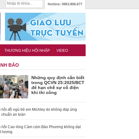
Hotline:
0963.806.677
THƯƠNG HIỆU HỘI NHẬP
VIDEO
NH BÁO
Những quy định cần biết
trong QCVN 25:2025/BCT
để hạn chế sự cố điện
khi thi công
 hồi đồ ngủ trẻ em Michley do không đáp ứng
u chuẩn an toàn
 hồi Cao lỏng Cảm cúm Bảo Phương không đạt
t lượng