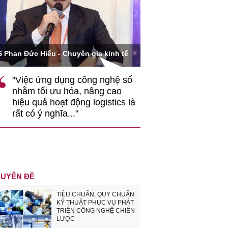
Ông Hoàng Quang Phòn
S Phan Đức Hiếu - Chuyên gia kinh tế
VCCI
"Việc ứng dụng công nghệ số
""Theo tôi, cần 
nhằm tối ưu hóa, nâng cao
gốc rễ về nhận
hiệu quả hoạt động logistics là
nghiệp cần coi
rất có ý nghĩa..."
động hài hoà là
triển..."
UYÊN ĐỀ
TIÊU CHUẨN, QUY CHUẨN
KỸ THUẬT PHỤC VỤ PHÁT
TRIỂN CÔNG NGHỆ CHIẾN
LƯỢC