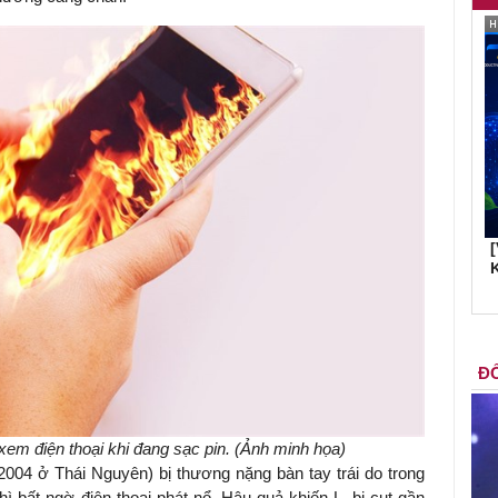
K
ĐỐ
xem điện thoại khi đang sạc pin. (Ảnh minh họa)
004 ở Thái Nguyên) bị thương nặng bàn tay trái do trong
hì bất ngờ điện thoại phát nổ. Hậu quả khiến L. bị cụt gần