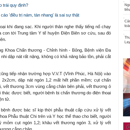
 trái quy định?
Ngư
tiê
 'điều trị nám, tàn nhang' là sai sự thật
Cả
toà
oại khi đang sạc. Khi người thân nghe thấy tiếng nổ chạy
a con tới Trung tâm Y tế huyện Điện Biên sơ cứu, sau đó
Thu
iên.
Lay
g Khoa Chấn thương - Chỉnh hình - Bỏng, Bệnh viện Đa
h nhi dập nát rất nặng, không có khả năng bảo tồn, phải cắt
ũng tiếp nhận trường hợp V.V.T (Vĩnh Phúc, Hà Nội) vào
ớc 2x2cm, dập nát ngón 1,2 mất hết phần mềm; cụt chấn
ái, vết thương 3cm vùng cẳng chân bên phải, vết thương ô
 thác được biết, người bệnh bị chấn thương do điện thoại
ện tử.
bệnh được bác sĩ kịp thời phẫu thuật cấp cứu xử lý vết
 Phẫu thuật Chi trên và Y học thể thao cho biết, người
ý mỏm cụt ngón 1,2; khâu vết thương ngón 3, xử lý vết
hương cẳng chân.