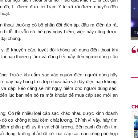
sau đó, L. được đưa tới Trạm Y tế xã rồi được chuyển đến
huật.
ện thoại thường có bộ phận đổi điện áp, đầu ra điện áp rất
ó Viện trưởng
 bị lỗi thì vẫn có thể gây nguy hiểm, việc này cũng được
T
 đại chúng.
ệc phải làm
Việc sử dụng hiệu quả chính
y tế khuyến cáo, tuyệt đối không sử dụng điện thoại khi
và trên thực tế
sách tài khóa không chỉ mang ý
 tai nạn thương tâm và đáng tiếc xảy đến người dùng cần
 hành như tăng
nghĩa hỗ trợ ngắn hạn mà còn
a học công
đóng vai trò tạo nền tảng cho
dùng: Trước khi cắm sạc vào nguồn điện, người dùng hãy
 các cơ chế
tăng trưởng bền vững dài hạn.
đứt dây hay bong tróc lớp nhựa bảo vệ dây điện nào không.
i mới sáng tạo,
 va đập, kéo căng sẽ rất nguy hiểm cho người dùng sạc.
đã đến lúc bạn nên bỏ ra một khoản để mua cáp sạc mới an
CH
ng: Có rất nhiều loại cáp sạc khác nhau được kinh doanh
ố đó có không ít loại kém chất lượng. Chính vì vậy, hãy tìm
điểm phân phối uy tín và chất lượng. Bên cạnh đó nên tìm
 dụng, không phải bất cứ loại cáp sạc nào cũng phù hợp