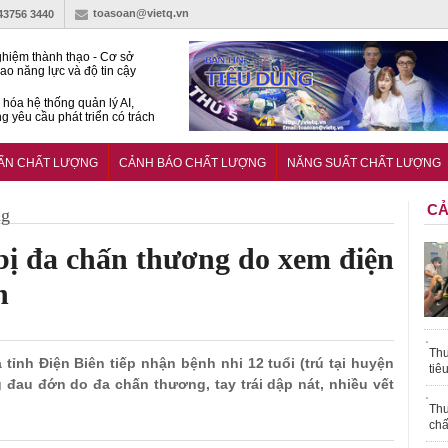
toasoan@vietq.vn
-43756 3440
hiệm thành thạo - Cơ sở
ao năng lực và độ tin cậy
thí nghiệm
hóa hệ thống quản lý AI,
g yêu cầu phát triển có trách
15:2026/BCA yêu cầu kỹ
Trung tâm sát hạch lái xe
UẨN CHẤT LƯỢNG
CẢNH BÁO CHẤT LƯỢNG
NĂNG SUẤT CHẤT LƯỢNG
 bộ
CẢ
ng
bị đa chấn thương do xem điện
n
Thu
 tỉnh Điện Biên tiếp nhận bệnh nhi 12 tuổi (trú tại huyện
tiê
g đau đớn do đa chấn thương, tay trái dập nát, nhiều vết
Thu
chấ