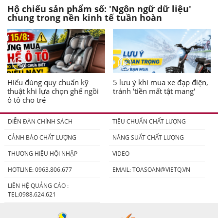
Hộ chiếu sản phẩm số: 'Ngôn ngữ dữ liệu'
chung trong nền kinh tế tuần hoàn
Hiểu đúng quy chuẩn kỹ
5 lưu ý khi mua xe đạp điện,
thuật khi lựa chọn ghế ngồi
tránh 'tiền mất tật mang'
ô tô cho trẻ
DIỄN ĐÀN CHÍNH SÁCH
TIÊU CHUẨN CHẤT LƯỢNG
CẢNH BÁO CHẤT LƯỢNG
NĂNG SUẤT CHẤT LƯỢNG
THƯƠNG HIỆU HỘI NHẬP
VIDEO
HOTLINE: 0963.806.677
EMAIL:
TOASOAN@VIETQ.VN
LIÊN HỆ QUẢNG CÁO :
TEL:0988.624.621