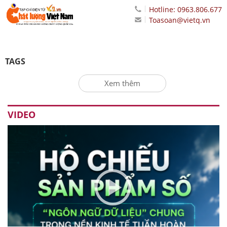
Hotline: 0963.806.677
Toasoan@vietq.vn
TAGS
Xem thêm
VIDEO