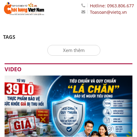
Hotline: 0963.806.677
Toasoan@vietq.vn
TAGS
Xem thêm
VIDEO