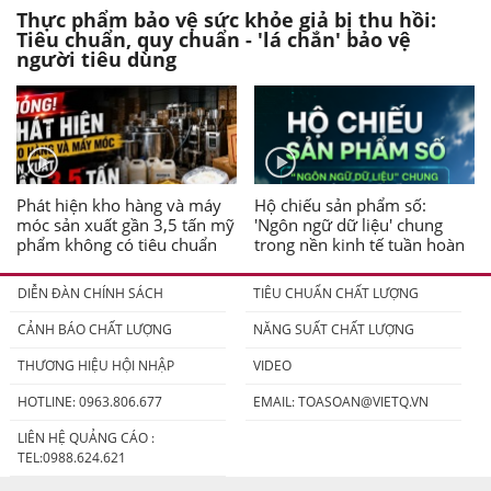
Thực phẩm bảo vệ sức khỏe giả bị thu hồi:
Tiêu chuẩn, quy chuẩn - 'lá chắn' bảo vệ
người tiêu dùng
Phát hiện kho hàng và máy
Hộ chiếu sản phẩm số:
móc sản xuất gần 3,5 tấn mỹ
'Ngôn ngữ dữ liệu' chung
phẩm không có tiêu chuẩn
trong nền kinh tế tuần hoàn
DIỄN ĐÀN CHÍNH SÁCH
TIÊU CHUẨN CHẤT LƯỢNG
CẢNH BÁO CHẤT LƯỢNG
NĂNG SUẤT CHẤT LƯỢNG
THƯƠNG HIỆU HỘI NHẬP
VIDEO
HOTLINE: 0963.806.677
EMAIL:
TOASOAN@VIETQ.VN
LIÊN HỆ QUẢNG CÁO :
TEL:0988.624.621