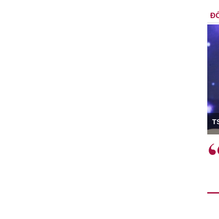
ĐỐ
ó Viện trưởng
T
ệc phải làm
Việc sử dụng hiệu quả chính
và trên thực tế
sách tài khóa không chỉ mang ý
 hành như tăng
nghĩa hỗ trợ ngắn hạn mà còn
a học công
đóng vai trò tạo nền tảng cho
 các cơ chế
tăng trưởng bền vững dài hạn.
i mới sáng tạo,