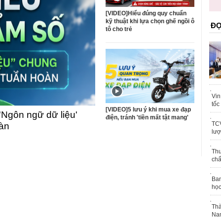
trái phép
khỏe
[VIDEO]Hiểu đúng quy chuẩn
kỹ thuật khi lựa chọn ghế ngồi ô
ĐỌ
tô cho trẻ
Vin
tốc
[VIDEO]5 lưu ý khi mua xe đạp
'Ngôn ngữ dữ liệu'
điện, tránh 'tiền mất tật mang'
TCV
oàn
lượ
Thu
chấ
Ban
học
Thà
Nam