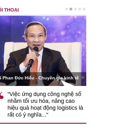
I THOẠI
Ông Hoàng Quang Phòn
S Phan Đức Hiếu - Chuyên gia kinh tế
VCCI
"Việc ứng dụng công nghệ số
""Theo tôi, cần 
nhằm tối ưu hóa, nâng cao
gốc rễ về nhận
hiệu quả hoạt động logistics là
nghiệp cần coi
rất có ý nghĩa..."
động hài hoà là
triển..."