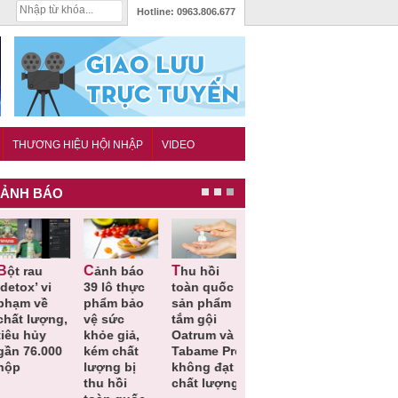
Hotline:
0963.806.677
THƯƠNG HIỆU HỘI NHẬP
VIDEO
ẢNH BÁO
Cảnh báo
Thu hồi
Thu hồi
Người tiêu
etox’ vi
39 lô thực
toàn quốc
Cao lỏng
dùng cần
hạm về
phẩm bảo
sản phẩm
Cảm cúm
cảnh giác
hất lượng,
vệ sức
tắm gội
Bảo
lựa chọn
êu hủy
khỏe giả,
Oatrum và
Phương
thịt lợn đ
ần 76.000
kém chất
Tabame Pro
không đạt
tiêu chuẩ
ộp
lượng bị
không đạt
chất lượng
và an toà
thu hồi
chất lượng