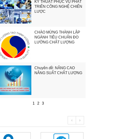
KỸ THUẬT PHỤC VỤ PHÁT
TRIỂN CÔNG NGHỆ CHIẾN
LƯỢC
CHÀO MỪNG THÀNH LẬP
NGÀNH TIÊU CHUẨN ĐO
LƯỜNG CHẤT LƯỢNG
Chuyên đề: NÂNG CAO
NĂNG SUẤT CHẤT LƯỢNG
1
2
3