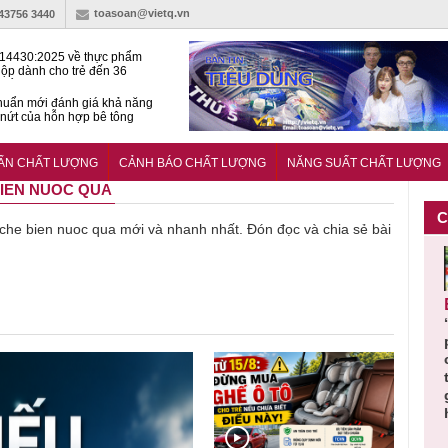
toasoan@vietq.vn
-43756 3440
14430:2025 về thực phẩm
ộp dành cho trẻ đến 36
tuổi
huẩn mới đánh giá khả năng
nứt của hỗn hợp bê tông
t Kinet ghi điểm toàn diện
ả năng tăng tốc cực ‘bốc’, đổi
UẨN CHẤT LƯỢNG
CẢNH BÁO CHẤT LƯỢNG
NĂNG SUẤT CHẤT LƯỢNG
ong 1 phút
 BIEN NUOC QUA
C
ề che bien nuoc qua mới và nhanh nhất. Đón đọc và chia sẻ bài
Cảnh báo
Thu hồi
Sản phẩm
Lạm dụng
Bột rau
n
sản phẩm
toàn quốc
kém chất
sữa tươi
‘d
ác
nhập ngoại
và tiêu hủy
lượng đã
cho trẻ
p
n
bị thu hồi
nước rửa
bỏ qua
nhỏ: Cảnh
c
 đạt
do mất an
tay dạng
những
báo sai lầm
ti
uẩn
toàn có thể
bọt Layer
bước kiểm
dẫn tới
g
àn
xuất hiện
Clean do
soát nào?
nhiều hệ
h
tại Việt Nam
sản xuất
lụy sức