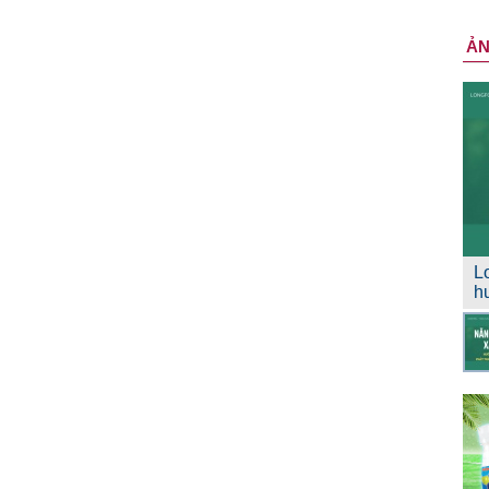
Ả
L
h