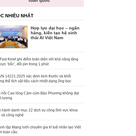
toàn quốc
C NHIỀU NHẤT
Hợp lực đại học – ngân
hàng, kiến tạo hệ sinh
thái AI Việt Nam
Fast Kinet ghi điểm toàn diện với khả năng tăng
 cực ‘bốc’, đổi pin trong 1 phút
N 14221:2025 xác định kích thước và khối
ng thể tích vật liệu cách nhiệt dạng ống bọc
 hồi Cao lỏng Cảm cúm Bảo Phương không đạt
t lượng
 hành danh mục 22 dịch vụ công lĩnh vực khoa
 và công nghệ
nh lập Mạng lưới chuyên gia trí tuệ nhân tạo Việt
 toàn cầu