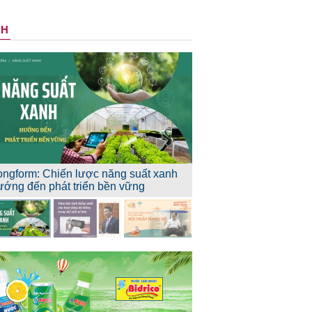
NH
ongform: Chiến lược năng suất xanh
ướng đến phát triển bền vững