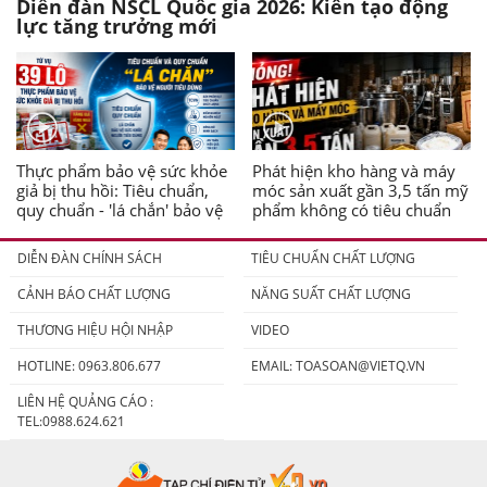
Diễn đàn NSCL Quốc gia 2026: Kiến tạo động
lực tăng trưởng mới
Thực phẩm bảo vệ sức khỏe
Phát hiện kho hàng và máy
giả bị thu hồi: Tiêu chuẩn,
móc sản xuất gần 3,5 tấn mỹ
quy chuẩn - 'lá chắn' bảo vệ
phẩm không có tiêu chuẩn
người tiêu dùng
DIỄN ĐÀN CHÍNH SÁCH
TIÊU CHUẨN CHẤT LƯỢNG
CẢNH BÁO CHẤT LƯỢNG
NĂNG SUẤT CHẤT LƯỢNG
THƯƠNG HIỆU HỘI NHẬP
VIDEO
HOTLINE: 0963.806.677
EMAIL:
TOASOAN@VIETQ.VN
LIÊN HỆ QUẢNG CÁO :
TEL:0988.624.621