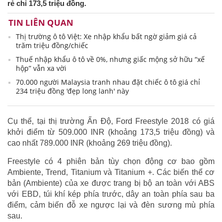
rẻ chỉ 173,5 triệu đồng.
TIN LIÊN QUAN
Thị trường ô tô Việt: Xe nhập khẩu bất ngờ giảm giá cả
trăm triệu đồng/chiếc
Thuế nhập khẩu ô tô về 0%, nhưng giấc mộng sở hữu “xế
hộp” vẫn xa vời
70.000 người Malaysia tranh nhau đặt chiếc ô tô giá chỉ
234 triệu đồng 'đẹp long lanh' này
Cụ thể, tại thị trường Ấn Độ, Ford Freestyle 2018 có giá
khởi điểm từ 509.000 INR (khoảng 173,5 triệu đồng) và
cao nhất 789.000 INR (khoảng 269 triệu đồng).
Freestyle có 4 phiên bản tùy chọn động cơ bao gồm
Ambiente, Trend, Titanium và Titanium +. Các biến thể cơ
bản (Ambiente) của xe được trang bị bộ an toàn với ABS
với EBD, túi khí kép phía trước, dây an toàn phía sau ba
điểm, cảm biến đỗ xe ngược lại và đèn sương mù phía
sau.