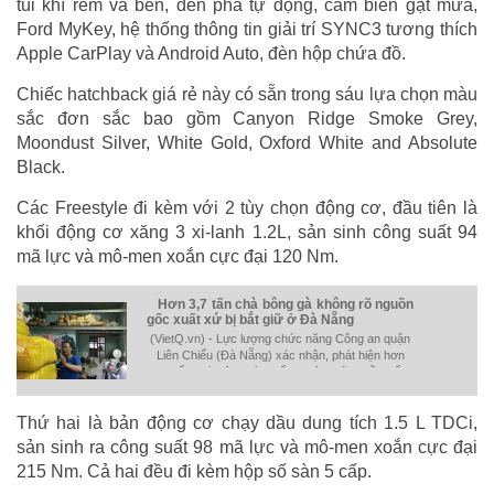
túi khí rèm và bên, đèn pha tự động, cảm biến gạt mưa,
Ford MyKey, hệ thống thông tin giải trí SYNC3 tương thích
Apple CarPlay và Android Auto, đèn hộp chứa đồ.
Chiếc hatchback giá rẻ này có sẵn trong sáu lựa chọn màu
sắc đơn sắc bao gồm Canyon Ridge Smoke Grey,
Moondust Silver, White Gold, Oxford White and Absolute
Black.
Các Freestyle đi kèm với 2 tùy chọn động cơ, đầu tiên là
khối động cơ xăng 3 xi-lanh 1.2L, sản sinh công suất 94
mã lực và mô-men xoắn cực đại 120 Nm.
Hơn 3,7 tấn chà bông gà không rõ nguồn
gốc xuất xứ bị bắt giữ ở Đà Nẵng
(VietQ.vn) - Lực lượng chức năng Công an quận
Liên Chiểu (Đà Nẵng) xác nhận, phát hiện hơn
3,7 tấn chà bông gà (ruốc) không rõ nguồn gốc
xuất xứ tại cơ sở kinh doanh của ông Thiều
Quang Cảnh.
Thứ hai là bản động cơ chạy dầu dung tích 1.5 L TDCi,
sản sinh ra công suất 98 mã lực và mô-men xoắn cực đại
215 Nm. Cả hai đều đi kèm hộp số sàn 5 cấp.