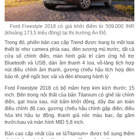
Ford Freestyle 2018 có giá khởi điểm từ 509.000 INR
(khoảng 173,5 triệu đồng) tại thị trường Án Độ.
Trong đó, phiên bản cao cấp Trend được trang bị một loại
thiết bị như camera phía sau, đèn sương mù trước, tất cả
cửa sổ chỉnh điện, màn hình giải trí cảm ứng hỗ trợ
Bluetooth và USB, dàn âm thanh 4 loa, vô-lăng tích hợp
nút điều chỉnh âm thanh, gương chiếu hậu tích hợp đèn
báo rẽ, ghế ngồi bọc vải và đèn khoang hành lý
Ford Freestyle 2018 có bộ mâm hợp kim kích thước 15
inch. Bên trong nội thất của bản Titanium có ghế lái chỉnh
điện, gạt mưa sau, nút bấm khởi động, dây đai an toàn
điều chỉnh độ cao, gương chiếu hậu chỉnh gập điện, điều
hòa khí hậu tự động, thanh giá nóc màu bạc, ốp gầm
trước/sau và màn hình MID 5,8 inch.
Bản cao cấp nhất của xe làTitanium+ được bổ sung thêm