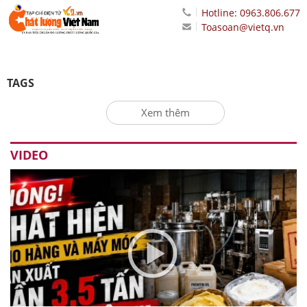
Hotline: 0963.806.677
Toasoan@vietq.vn
TAGS
Xem thêm
VIDEO