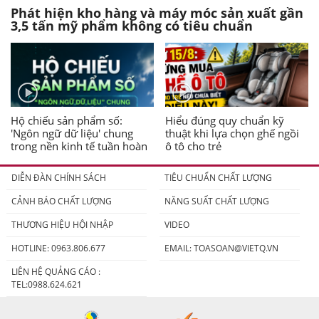
Phát hiện kho hàng và máy móc sản xuất gần
3,5 tấn mỹ phẩm không có tiêu chuẩn
Hộ chiếu sản phẩm số:
Hiểu đúng quy chuẩn kỹ
'Ngôn ngữ dữ liệu' chung
thuật khi lựa chọn ghế ngồi
trong nền kinh tế tuần hoàn
ô tô cho trẻ
DIỄN ĐÀN CHÍNH SÁCH
TIÊU CHUẨN CHẤT LƯỢNG
CẢNH BÁO CHẤT LƯỢNG
NĂNG SUẤT CHẤT LƯỢNG
THƯƠNG HIỆU HỘI NHẬP
VIDEO
HOTLINE: 0963.806.677
EMAIL:
TOASOAN@VIETQ.VN
LIÊN HỆ QUẢNG CÁO :
TEL:0988.624.621