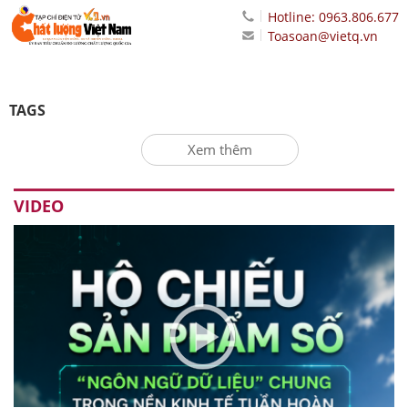
Hotline: 0963.806.677
Toasoan@vietq.vn
TAGS
Xem thêm
VIDEO