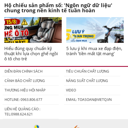
Hộ chiếu sản phẩm số: 'Ngôn ngữ dữ liệu'
chung trong nền kinh tế tuần hoàn
Hiểu đúng quy chuẩn kỹ
5 lưu ý khi mua xe đạp điện,
thuật khi lựa chọn ghế ngồi
tránh 'tiền mất tật mang'
ô tô cho trẻ
DIỄN ĐÀN CHÍNH SÁCH
TIÊU CHUẨN CHẤT LƯỢNG
CẢNH BÁO CHẤT LƯỢNG
NĂNG SUẤT CHẤT LƯỢNG
THƯƠNG HIỆU HỘI NHẬP
VIDEO
HOTLINE: 0963.806.677
EMAIL:
TOASOAN@VIETQ.VN
LIÊN HỆ QUẢNG CÁO :
TEL:0988.624.621