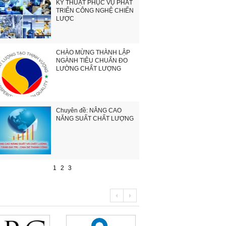
KỸ THUẬT PHỤC VỤ PHÁT
TRIỂN CÔNG NGHỆ CHIẾN
LƯỢC
CHÀO MỪNG THÀNH LẬP
NGÀNH TIÊU CHUẨN ĐO
LƯỜNG CHẤT LƯỢNG
Chuyên đề: NÂNG CAO
NĂNG SUẤT CHẤT LƯỢNG
1
2
3