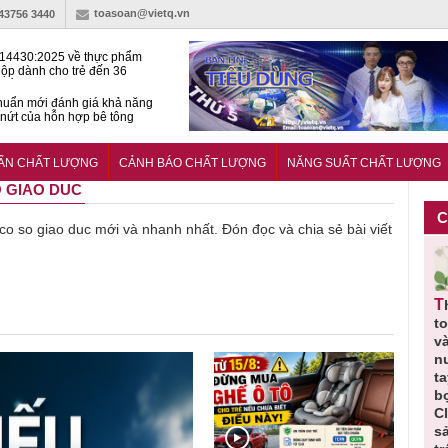
toasoan@vietq.vn
-43756 3440
14430:2025 về thực phẩm
ộp dành cho trẻ đến 36
tuổi
huẩn mới đánh giá khả năng
nứt của hỗn hợp bê tông
n cư Phước Thọ: Hạt nhân
 hoạch đô thị tri thức tại
UẨN CHẤT LƯỢNG
CẢNH BÁO CHẤT LƯỢNG
NĂNG SUẤT CHẤT LƯỢNG
Long
O GIAO DUC
C
ề co so giao duc mới và nhanh nhất. Đón đọc và chia sẻ bài viết
Thu hồi
Thu hồi
Người tiêu
Cảnh báo
Thu hồi
ực
toàn quốc
Cao lỏng
dùng cần
sản phẩm
t
ảo
sản phẩm
Cảm cúm
cảnh giác
nhập ngoại
và
tắm gội
Bảo
lựa chọn
bị thu hồi
n
,
Oatrum và
Phương
thịt lợn đạt
do mất an
t
t
Tabame Pro
không đạt
tiêu chuẩn
toàn có thể
b
ị
không đạt
chất lượng
và an toàn
xuất hiện
C
chất lượng
tại Việt Nam
s