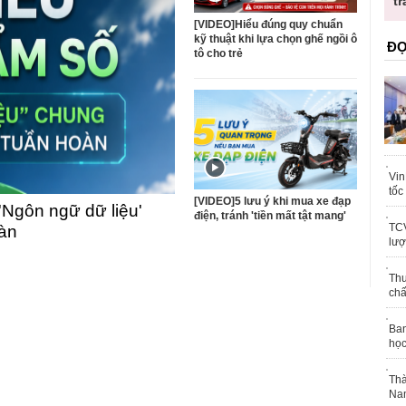
ốc
tr
[VIDEO]Hiểu đúng quy chuẩn
kỹ thuật khi lựa chọn ghế ngồi ô
ĐỌ
tô cho trẻ
Vin
tốc
[VIDEO]5 lưu ý khi mua xe đạp
'Ngôn ngữ dữ liệu'
điện, tránh 'tiền mất tật mang'
TCV
oàn
lượ
Thu
chấ
Ban
học
Thà
Nam