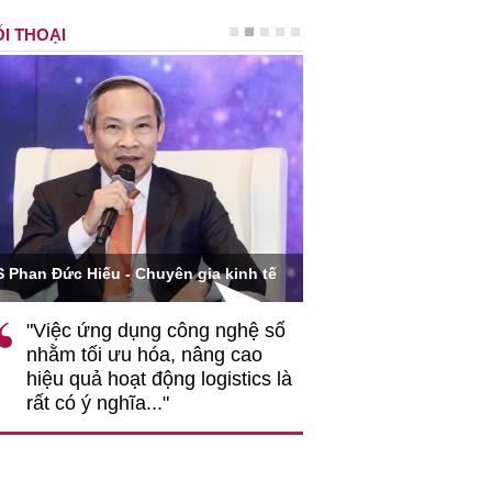
I THOẠI
Ông Hoàng Quang Phòn
S Phan Đức Hiếu - Chuyên gia kinh tế
VCCI
"Việc ứng dụng công nghệ số
""Theo tôi, cần 
nhằm tối ưu hóa, nâng cao
gốc rễ về nhận
hiệu quả hoạt động logistics là
nghiệp cần coi
rất có ý nghĩa..."
động hài hoà là
triển..."