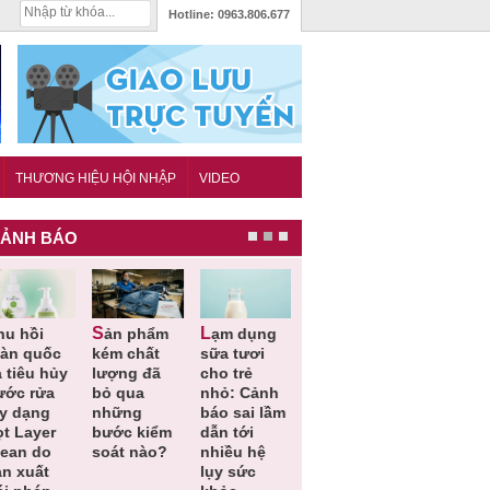
Hotline:
0963.806.677
THƯƠNG HIỆU HỘI NHẬP
VIDEO
ẢNH BÁO
Sản phẩm
Lạm dụng
Bột rau
Cảnh báo
oàn quốc
kém chất
sữa tươi
‘detox’ vi
39 lô thự
 tiêu hủy
lượng đã
cho trẻ
phạm về
phẩm bảo
ước rửa
bỏ qua
nhỏ: Cảnh
chất lượng,
vệ sức
ay dạng
những
báo sai lầm
tiêu hủy
khỏe giả,
ọt Layer
bước kiểm
dẫn tới
gần 76.000
kém chất
lean do
soát nào?
nhiều hệ
hộp
lượng bị
ản xuất
lụy sức
thu hồi