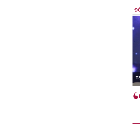
ĐỐ
ó Viện trưởng
T
ệc phải làm
Việc sử dụng hiệu quả chính
và trên thực tế
sách tài khóa không chỉ mang ý
 hành như tăng
nghĩa hỗ trợ ngắn hạn mà còn
a học công
đóng vai trò tạo nền tảng cho
 các cơ chế
tăng trưởng bền vững dài hạn.
i mới sáng tạo,