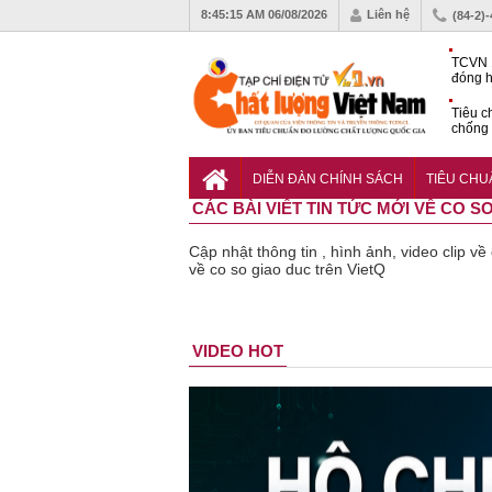
8:45:16 AM
06/08/2026
Liên hệ
(84-2)
TCVN 
đóng h
tháng 
Tiêu c
chống 
nhựa
Khu dâ
của quy
DIỄN ĐÀN CHÍNH SÁCH
TIÊU CH
Vĩnh 
CÁC BÀI VIẾT TIN TỨC MỚI VỀ CO S
Cập nhật thông tin , hình ảnh, video clip v
về co so giao duc trên VietQ
Bột rau
Cảnh báo
VIDEO HOT
‘detox’ vi
39 lô th
phạm về
phẩm b
chất lượng,
vệ sức
tiêu hủy
khỏe giả
gần 76.000
kém chấ
hộp
lượng b
thu hồi