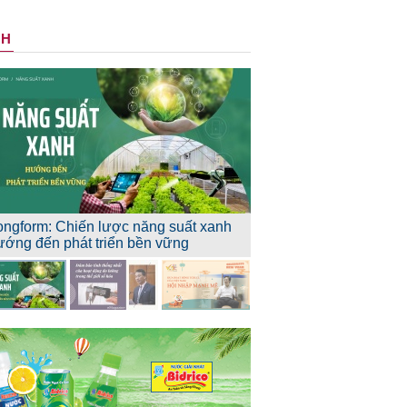
NH
ongform: Chiến lược năng suất xanh
ướng đến phát triển bền vững