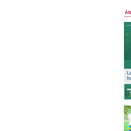
Ả
L
h