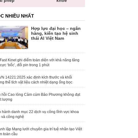
ái phép
khỏe
toàn quố
C NHIỀU NHẤT
Hợp lực đại học – ngân
hàng, kiến tạo hệ sinh
thái AI Việt Nam
Fast Kinet ghi điểm toàn diện với khả năng tăng
 cực ‘bốc’, đổi pin trong 1 phút
N 14221:2025 xác định kích thước và khối
ng thể tích vật liệu cách nhiệt dạng ống bọc
 hồi Cao lỏng Cảm cúm Bảo Phương không đạt
t lượng
 hành danh mục 22 dịch vụ công lĩnh vực khoa
 và công nghệ
nh lập Mạng lưới chuyên gia trí tuệ nhân tạo Việt
 toàn cầu