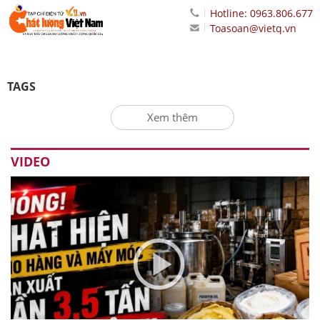
Hotline: 0963.806.677
Toasoan@vietq.vn
TAGS
Xem thêm
VIDEO