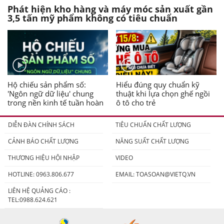
Phát hiện kho hàng và máy móc sản xuất gần
3,5 tấn mỹ phẩm không có tiêu chuẩn
Hộ chiếu sản phẩm số:
Hiểu đúng quy chuẩn kỹ
'Ngôn ngữ dữ liệu' chung
thuật khi lựa chọn ghế ngồi
trong nền kinh tế tuần hoàn
ô tô cho trẻ
DIỄN ĐÀN CHÍNH SÁCH
TIÊU CHUẨN CHẤT LƯỢNG
CẢNH BÁO CHẤT LƯỢNG
NĂNG SUẤT CHẤT LƯỢNG
THƯƠNG HIỆU HỘI NHẬP
VIDEO
HOTLINE: 0963.806.677
EMAIL:
TOASOAN@VIETQ.VN
LIÊN HỆ QUẢNG CÁO :
TEL:0988.624.621