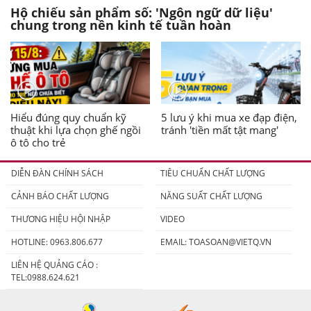
Hộ chiếu sản phẩm số: 'Ngôn ngữ dữ liệu'
chung trong nền kinh tế tuần hoàn
Hiểu đúng quy chuẩn kỹ
5 lưu ý khi mua xe đạp điện,
thuật khi lựa chọn ghế ngồi
tránh 'tiền mất tật mang'
ô tô cho trẻ
DIỄN ĐÀN CHÍNH SÁCH
TIÊU CHUẨN CHẤT LƯỢNG
CẢNH BÁO CHẤT LƯỢNG
NĂNG SUẤT CHẤT LƯỢNG
THƯƠNG HIỆU HỘI NHẬP
VIDEO
HOTLINE: 0963.806.677
EMAIL:
TOASOAN@VIETQ.VN
LIÊN HỆ QUẢNG CÁO :
TEL:0988.624.621