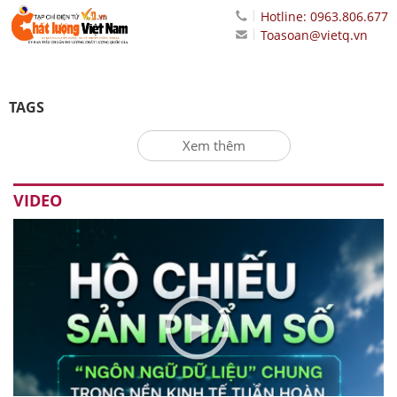
Hotline: 0963.806.677
Toasoan@vietq.vn
TAGS
Xem thêm
VIDEO