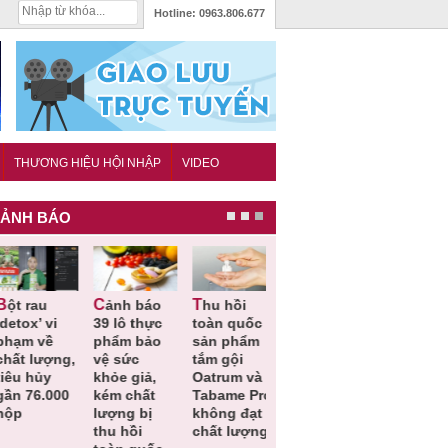
Hotline:
0963.806.677
THƯƠNG HIỆU HỘI NHẬP
VIDEO
ẢNH BÁO
Cảnh báo
Thu hồi
Thu hồi
Người tiêu
etox’ vi
39 lô thực
toàn quốc
Cao lỏng
dùng cần
hạm về
phẩm bảo
sản phẩm
Cảm cúm
cảnh giác
hất lượng,
vệ sức
tắm gội
Bảo
lựa chọn
êu hủy
khỏe giả,
Oatrum và
Phương
thịt lợn đ
ần 76.000
kém chất
Tabame Pro
không đạt
tiêu chuẩ
ộp
lượng bị
không đạt
chất lượng
và an toà
thu hồi
chất lượng