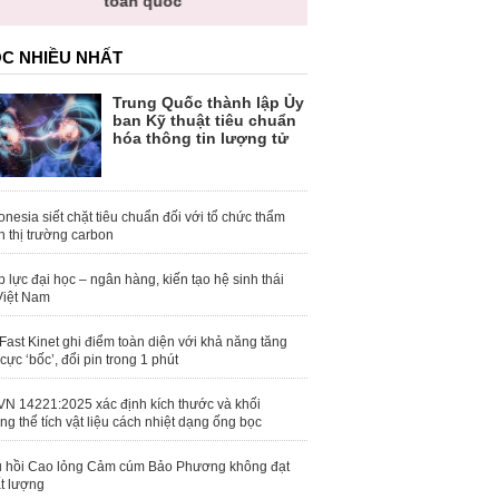
toàn quốc
C NHIỀU NHẤT
Trung Quốc thành lập Ủy
ban Kỹ thuật tiêu chuẩn
hóa thông tin lượng tử
onesia siết chặt tiêu chuẩn đối với tổ chức thẩm
h thị trường carbon
 lực đại học – ngân hàng, kiến tạo hệ sinh thái
Việt Nam
Fast Kinet ghi điểm toàn diện với khả năng tăng
 cực ‘bốc’, đổi pin trong 1 phút
N 14221:2025 xác định kích thước và khối
ng thể tích vật liệu cách nhiệt dạng ống bọc
 hồi Cao lỏng Cảm cúm Bảo Phương không đạt
t lượng