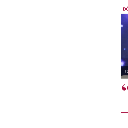
ĐỐ
ó Viện trưởng
T
ệc phải làm
Việc sử dụng hiệu quả chính
và trên thực tế
sách tài khóa không chỉ mang ý
 hành như tăng
nghĩa hỗ trợ ngắn hạn mà còn
a học công
đóng vai trò tạo nền tảng cho
 các cơ chế
tăng trưởng bền vững dài hạn.
i mới sáng tạo,