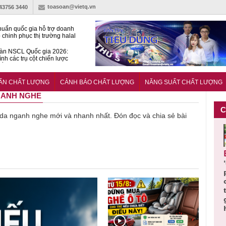
toasoan@vietq.vn
-43756 3440
huẩn quốc gia hỗ trợ doanh
 chinh phục thị trường halal
àn NSCL Quốc gia 2026:
ình các trụ cột chiến lược
iển trong thời đại mới
ễn ra Diễn đàn Năng suất
ượng Quốc gia năm 2026
UẨN CHẤT LƯỢNG
CẢNH BÁO CHẤT LƯỢNG
NĂNG SUẤT CHẤT LƯỢNG
NGANH NGHE
C
về da nganh nghe mới và nhanh nhất. Đón đọc và chia sẻ bài
Cảnh báo
Thu hồi
Sản phẩm
Lạm dụng
Bột rau
n
sản phẩm
toàn quốc
kém chất
sữa tươi
‘d
ác
nhập ngoại
và tiêu hủy
lượng đã
cho trẻ
p
n
bị thu hồi
nước rửa
bỏ qua
nhỏ: Cảnh
c
 đạt
do mất an
tay dạng
những
báo sai lầm
ti
uẩn
toàn có thể
bọt Layer
bước kiểm
dẫn tới
g
àn
xuất hiện
Clean do
soát nào?
nhiều hệ
h
tại Việt Nam
sản xuất
lụy sức