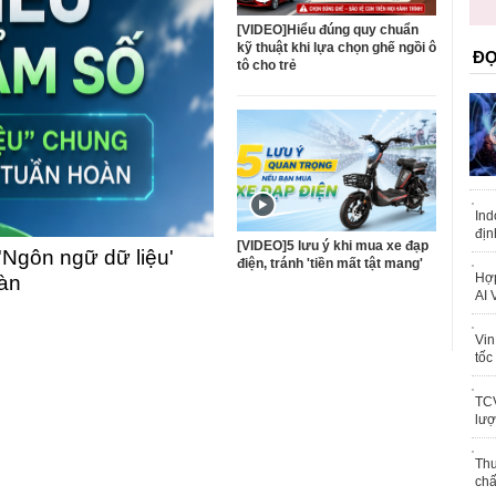
trái phép
khỏe
[VIDEO]Hiểu đúng quy chuẩn
kỹ thuật khi lựa chọn ghế ngồi ô
ĐỌ
tô cho trẻ
Ind
địn
[VIDEO]5 lưu ý khi mua xe đạp
'Ngôn ngữ dữ liệu'
điện, tránh 'tiền mất tật mang'
Hợp
oàn
AI 
Vin
tốc
TCV
lượ
Thu
chấ