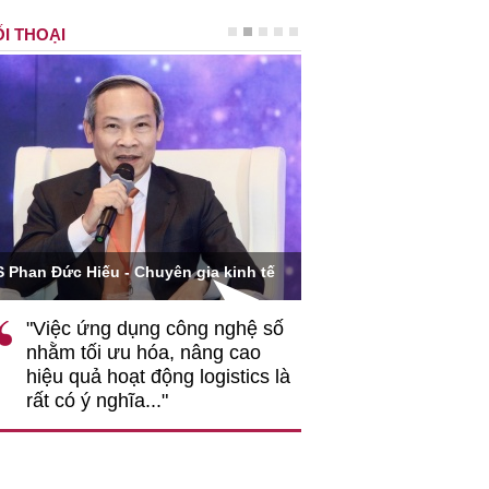
I THOẠI
Ông Hoàng Quang Phòn
S Phan Đức Hiếu - Chuyên gia kinh tế
VCCI
"Việc ứng dụng công nghệ số
""Theo tôi, cần 
nhằm tối ưu hóa, nâng cao
gốc rễ về nhận
hiệu quả hoạt động logistics là
nghiệp cần coi
rất có ý nghĩa..."
động hài hoà là
triển..."