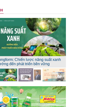
NH
ongform: Chiến lược năng suất xanh
ướng đến phát triển bền vững