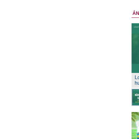
Ả
L
h