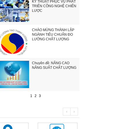
KỸ THUẬT PHỤC VỤ PHÁT
TRIỂN CÔNG NGHỆ CHIẾN
LƯỢC
CHÀO MỪNG THÀNH LẬP
NGÀNH TIÊU CHUẨN ĐO
LƯỜNG CHẤT LƯỢNG
Chuyên đề: NÂNG CAO
NĂNG SUẤT CHẤT LƯỢNG
1
2
3