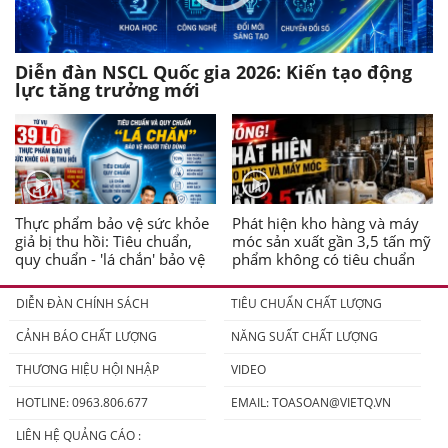
Diễn đàn NSCL Quốc gia 2026: Kiến tạo động
lực tăng trưởng mới
Thực phẩm bảo vệ sức khỏe
Phát hiện kho hàng và máy
giả bị thu hồi: Tiêu chuẩn,
móc sản xuất gần 3,5 tấn mỹ
quy chuẩn - 'lá chắn' bảo vệ
phẩm không có tiêu chuẩn
người tiêu dùng
DIỄN ĐÀN CHÍNH SÁCH
TIÊU CHUẨN CHẤT LƯỢNG
CẢNH BÁO CHẤT LƯỢNG
NĂNG SUẤT CHẤT LƯỢNG
THƯƠNG HIỆU HỘI NHẬP
VIDEO
HOTLINE: 0963.806.677
EMAIL:
TOASOAN@VIETQ.VN
LIÊN HỆ QUẢNG CÁO :