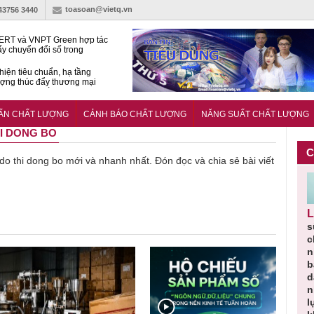
toasoan@vietq.vn
-43756 3440
RT và VNPT Green hợp tác
ẩy chuyển đổi số trong
 nhận nông nghiệp
hiện tiêu chuẩn, hạ tầng
ượng thúc đẩy thương mại
ng nghệ chiến lược
14380-1:2025 về máy
 di động
UẨN CHẤT LƯỢNG
CẢNH BÁO CHẤT LƯỢNG
NĂNG SUẤT CHẤT LƯỢNG
HI DONG BO
C
ề do thi dong bo mới và nhanh nhất. Đón đọc và chia sẻ bài viết
Người tiêu
Cảnh báo
Thu hồi
Sản phẩm
Lạm dụng
g
dùng cần
sản phẩm
toàn quốc
kém chất
s
m
cảnh giác
nhập ngoại
và tiêu hủy
lượng đã
ch
lựa chọn
bị thu hồi
nước rửa
bỏ qua
n
thịt lợn đạt
do mất an
tay dạng
những
b
ạt
tiêu chuẩn
toàn có thể
bọt Layer
bước kiểm
dẫ
ợng
và an toàn
xuất hiện
Clean do
soát nào?
n
tại Việt Nam
sản xuất
l