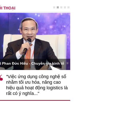
I THOẠI
Ông Hoàng Quang Phòn
S Phan Đức Hiếu - Chuyên gia kinh tế
VCCI
"Việc ứng dụng công nghệ số
""Theo tôi, cần 
nhằm tối ưu hóa, nâng cao
gốc rễ về nhận
hiệu quả hoạt động logistics là
nghiệp cần coi
rất có ý nghĩa..."
động hài hoà là
triển..."