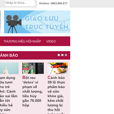
Hotline:
0963.806.677
THƯƠNG HIỆU HỘI NHẬP
VIDEO
ẢNH BÁO
Bột rau
Cảnh báo
Thu hồi đồ
Thu hồi
ữa tươi
‘detox’ vi
39 lô thực
ngủ trẻ em
Cao lỏng
o trẻ
phạm về
phẩm bảo
Michley do
Cảm cúm
hỏ: Cảnh
chất lượng,
vệ sức
không đáp
Bảo
áo sai lầm
tiêu hủy
khỏe giả,
ứng tiêu
Phương
n tới
gần 76.000
kém chất
chuẩn an
không đạ
hiều hệ
hộp
lượng bị
toàn
chất lượn
ụy sức
thu hồi