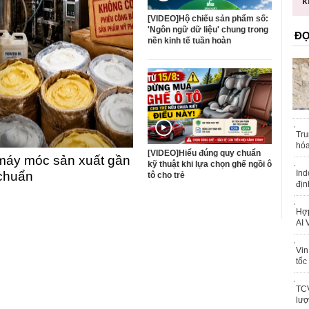
trái phép
k
[VIDEO]Hộ chiếu sản phẩm số:
'Ngôn ngữ dữ liệu' chung trong
ĐỌ
nền kinh tế tuần hoàn
Tru
hóa
[VIDEO]Hiểu đúng quy chuẩn
máy móc sản xuất gần
kỹ thuật khi lựa chọn ghế ngồi ô
Ind
 chuẩn
tô cho trẻ
địn
Hợp
AI 
Vin
tốc
TCV
lượ