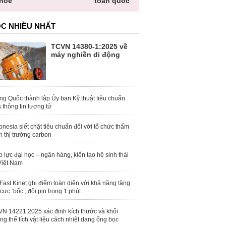
hỏe
toàn quốc
C NHIỀU NHẤT
TCVN 14380-1:2025 về
máy nghiền di động
ng Quốc thành lập Ủy ban Kỹ thuật tiêu chuẩn
 thông tin lượng tử
onesia siết chặt tiêu chuẩn đối với tổ chức thẩm
h thị trường carbon
 lực đại học – ngân hàng, kiến tạo hệ sinh thái
Việt Nam
Fast Kinet ghi điểm toàn diện với khả năng tăng
 cực ‘bốc’, đổi pin trong 1 phút
N 14221:2025 xác định kích thước và khối
ng thể tích vật liệu cách nhiệt dạng ống bọc