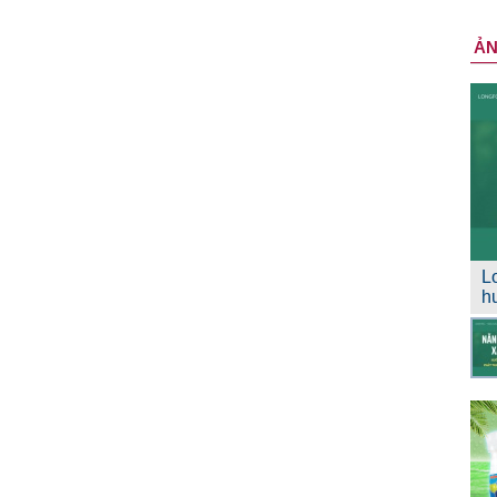
Ả
L
h