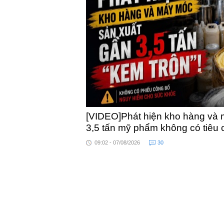
khỏe
toàn quốc
[VIDEO]Phát hiện kho hàng và 
3,5 tấn mỹ phẩm không có tiêu
09:02 - 07/08/2026
30