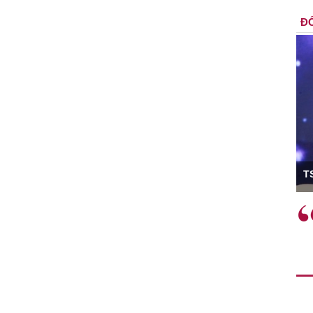
ĐỐ
ó Viện trưởng
T
ệc phải làm
Việc sử dụng hiệu quả chính
và trên thực tế
sách tài khóa không chỉ mang ý
 hành như tăng
nghĩa hỗ trợ ngắn hạn mà còn
a học công
đóng vai trò tạo nền tảng cho
 các cơ chế
tăng trưởng bền vững dài hạn.
i mới sáng tạo,