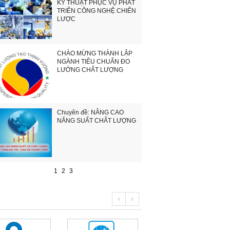
KỸ THUẬT PHỤC VỤ PHÁT
TRIỂN CÔNG NGHỆ CHIẾN
LƯỢC
CHÀO MỪNG THÀNH LẬP
NGÀNH TIÊU CHUẨN ĐO
LƯỜNG CHẤT LƯỢNG
Chuyên đề: NÂNG CAO
NĂNG SUẤT CHẤT LƯỢNG
1
2
3