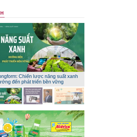
NH
ongform: Chiến lược năng suất xanh
ướng đến phát triển bền vững