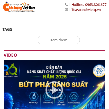
Hotline: 0963.806.677
Toasoan@vietq.vn
TAGS
Xem thêm
VIDEO