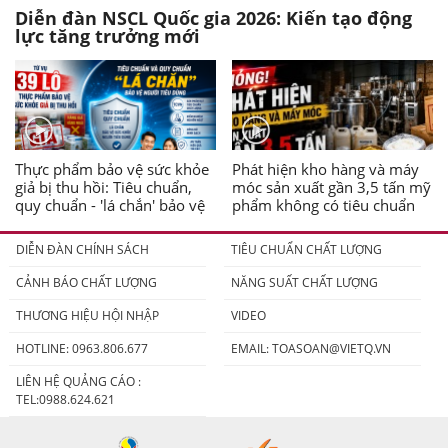
Diễn đàn NSCL Quốc gia 2026: Kiến tạo động
lực tăng trưởng mới
Thực phẩm bảo vệ sức khỏe
Phát hiện kho hàng và máy
giả bị thu hồi: Tiêu chuẩn,
móc sản xuất gần 3,5 tấn mỹ
quy chuẩn - 'lá chắn' bảo vệ
phẩm không có tiêu chuẩn
người tiêu dùng
DIỄN ĐÀN CHÍNH SÁCH
TIÊU CHUẨN CHẤT LƯỢNG
CẢNH BÁO CHẤT LƯỢNG
NĂNG SUẤT CHẤT LƯỢNG
THƯƠNG HIỆU HỘI NHẬP
VIDEO
HOTLINE: 0963.806.677
EMAIL:
TOASOAN@VIETQ.VN
LIÊN HỆ QUẢNG CÁO :
TEL:0988.624.621