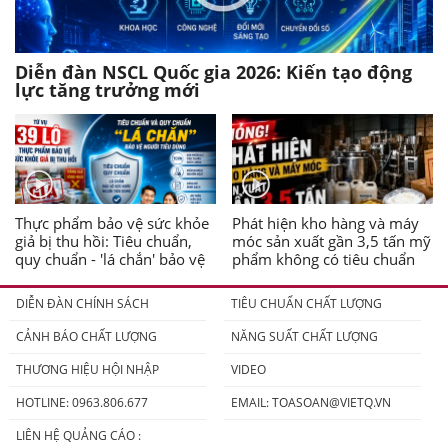
Diễn đàn NSCL Quốc gia 2026: Kiến tạo động
lực tăng trưởng mới
Thực phẩm bảo vệ sức khỏe
Phát hiện kho hàng và máy
giả bị thu hồi: Tiêu chuẩn,
móc sản xuất gần 3,5 tấn mỹ
quy chuẩn - 'lá chắn' bảo vệ
phẩm không có tiêu chuẩn
người tiêu dùng
DIỄN ĐÀN CHÍNH SÁCH
TIÊU CHUẨN CHẤT LƯỢNG
CẢNH BÁO CHẤT LƯỢNG
NĂNG SUẤT CHẤT LƯỢNG
THƯƠNG HIỆU HỘI NHẬP
VIDEO
HOTLINE: 0963.806.677
EMAIL:
TOASOAN@VIETQ.VN
LIÊN HỆ QUẢNG CÁO :