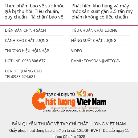
Thực phẩm bảo vệ sức khỏe
Phát hiện kho hàng và máy
giả bị thu hồi: Tiêu chuẩn,
móc sản xuất gần 3,5 tấn mỹ
quy chuẩn - 'lá chắn' bảo vệ
phẩm không có tiêu chuẩn
người tiêu dùng
DIỄN ĐÀN CHÍNH SÁCH
TIÊU CHUẨN CHẤT LƯỢNG
CẢNH BÁO CHẤT LƯỢNG
NĂNG SUẤT CHẤT LƯỢNG
THƯƠNG HIỆU HỘI NHẬP
VIDEO
HOTLINE: 0963.806.677
EMAIL:
TOASOAN@VIETQ.VN
LIÊN HỆ QUẢNG CÁO :
TEL:0988.624.621
BẢN QUYỀN THUỘC VỀ TẠP CHÍ CHẤT LƯỢNG VIỆT NAM
Giấy phép hoạt động báo chí điện tử số: 125/GP-BVHTTDL cấp ngày 11
tháng 09 năm 2025