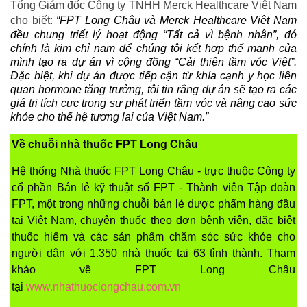
Tổng Giám đốc Công ty TNHH Merck Healthcare Việt Nam
cho biết:
“FPT Long Châu và Merck Healthcare Việt Nam
đều chung triết lý hoạt động “Tất cả vì bệnh nhân”, đó
chính là kim chỉ nam để chúng tôi kết hợp thế mạnh của
mình tạo ra dự án vì cộng đồng “Cải thiện tầm vóc Việt”.
Đặc biệt, khi dự án được tiếp cận từ khía cạnh y học liên
quan hormone tăng trưởng, tôi tin rằng dự án sẽ tạo ra các
giá trị tích cực trong sự phát triển tầm vóc và nâng cao sức
khỏe cho thế hệ tương lai của Việt Nam.”
Về chuỗi nhà thuốc FPT Long Châu
Hệ thống Nhà thuốc FPT Long Châu - trực thuộc Công ty
cổ phần Bán lẻ kỹ thuật số FPT - Thành viên Tập đoàn
FPT, một trong những chuỗi bán lẻ dược phẩm hàng đầu
tại Việt Nam, chuyên thuốc theo đơn bệnh viện, đặc biệt
thuốc hiếm và các sản phẩm chăm sóc sức khỏe cho
người dân với 1.350 nhà thuốc tại 63 tỉnh thành. Tham
khảo về FPT Long Châu
tại
www.nhathuoclongchau.com.vn