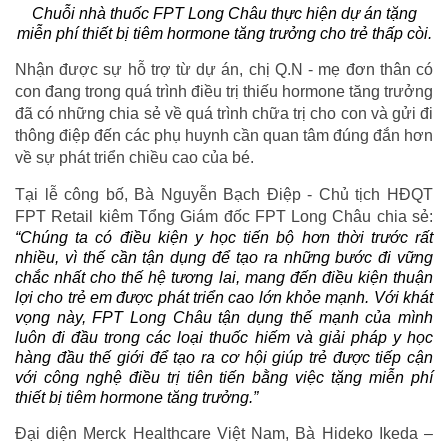
Chuỗi nhà thuốc FPT Long Châu thực hiện dự án tặng
miễn phí thiết bị tiêm hormone tăng trưởng cho trẻ thấp còi.
Nhận được sự hỗ trợ từ dự án, chị Q.N - mẹ đơn thân có
con đang trong quá trình điều trị thiếu hormone tăng trưởng
đã có những chia sẻ về quá trình chữa trị cho con và gửi đi
thông điệp đến các phụ huynh cần quan tâm đúng đắn hơn
về sự phát triển chiều cao của bé.
Tại lễ công bố, Bà Nguyễn Bạch Điệp - Chủ tịch HĐQT
FPT Retail kiêm Tổng Giám đốc FPT Long Châu chia sẻ:
“Chúng ta có điều kiện y học tiến bộ hơn thời trước rất
nhiều, vì thế cần tận dụng để tạo ra những bước đi vững
chắc nhất cho thế hệ tương lai, mang đến điều kiện thuận
lợi cho trẻ em được phát triển cao lớn khỏe mạnh. Với khát
vọng này, FPT Long Châu tận dụng thế mạnh của mình
luôn đi đầu trong các loại thuốc hiếm và giải pháp y học
hàng đầu thế giới để tạo ra cơ hội giúp trẻ được tiếp cận
với công nghệ điều trị tiên tiến bằng việc tặng miễn phí
thiết bị tiêm hormone tăng trưởng.”
Đại diện Merck Healthcare Việt Nam, Bà Hideko Ikeda –