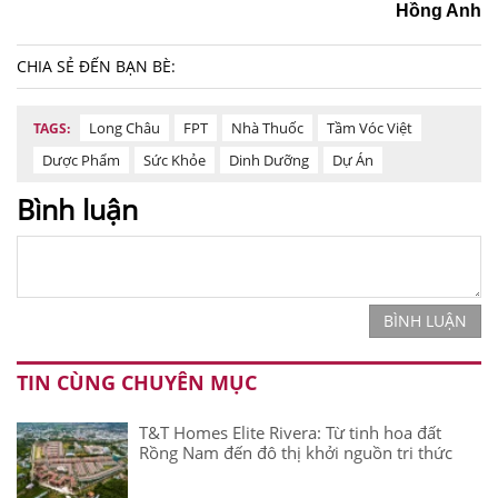
Hồng Anh
CHIA SẺ ĐẾN BẠN BÈ:
Long Châu
FPT
Nhà Thuốc
Tầm Vóc Việt
TAGS:
Dược Phẩm
Sức Khỏe
Dinh Dưỡng
Dự Án
Bình luận
BÌNH LUẬN
TIN CÙNG CHUYÊN MỤC
T&T Homes Elite Rivera: Từ tinh hoa đất
Rồng Nam đến đô thị khởi nguồn tri thức