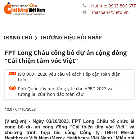
Hotline: 0963.806.677
Toasoan@vietq.vn
TRANG CHỦ
THƯƠNG HIỆU HỘI NHẬP
FPT Long Châu công bố dự án cộng đồng
“Cải thiện tầm vóc Việt”
ISO 9001:2026 yêu cầu về cách tiếp cận toàn diện
hơn
Phú Quốc xây nền tảng y tế cho APEC 2027 và
tương lai của ‘hòn đảo toàn cầu’
10:07 04/10/2023
(VietQ.vn) - Ngày 03/10/2023, FPT Long Châu tổ chức lễ
công bố dự án cộng đồng “Cải thiện tầm vóc Việt” và
chương trình hợp tác cùng Công ty TNHH Merck
Healthcare Việt Nam (Merck Healthcare Việt Nam) “Miễn phí