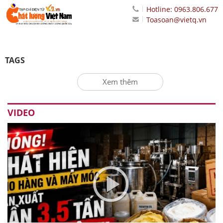
Hotline: 0963.806.677
Toasoan@vietq.vn
TAGS
Xem thêm
VIDEO