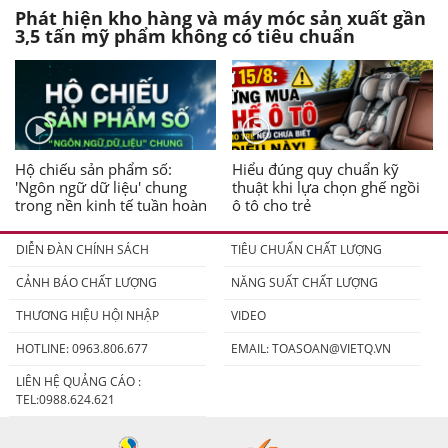
Phát hiện kho hàng và máy móc sản xuất gần
3,5 tấn mỹ phẩm không có tiêu chuẩn
Hộ chiếu sản phẩm số:
Hiểu đúng quy chuẩn kỹ
'Ngôn ngữ dữ liệu' chung
thuật khi lựa chọn ghế ngồi
trong nền kinh tế tuần hoàn
ô tô cho trẻ
DIỄN ĐÀN CHÍNH SÁCH
TIÊU CHUẨN CHẤT LƯỢNG
CẢNH BÁO CHẤT LƯỢNG
NĂNG SUẤT CHẤT LƯỢNG
THƯƠNG HIỆU HỘI NHẬP
VIDEO
HOTLINE: 0963.806.677
EMAIL:
TOASOAN@VIETQ.VN
LIÊN HỆ QUẢNG CÁO :
TEL:0988.624.621