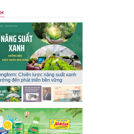
NH
ongform: Chiến lược năng suất xanh
ướng đến phát triển bền vững