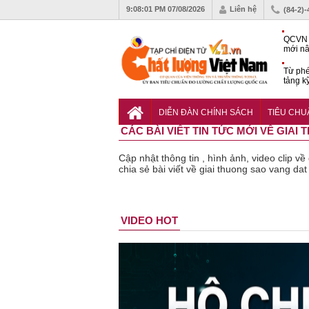
9:08:02 PM
07/08/2026
Liên hệ
(84-2)
QCVN 
mới nâ
công t
Từ phé
tảng k
phẩm
Khu dâ
của quy
DIỄN ĐÀN CHÍNH SÁCH
TIÊU CH
Vĩnh 
CÁC BÀI VIẾT TIN TỨC MỚI VỀ GIAI
Cập nhật thông tin , hình ảnh, video clip v
chia sẻ bài viết về giai thuong sao vang dat 
Bột rau
Cảnh báo
Thu hồi
Thu h
VIDEO HOT
‘detox’ vi
39 lô thực
toàn quốc
phạm về
phẩm bảo
sản phẩm
chất lượng,
vệ sức
tắm gội
tiêu hủy
khỏe giả,
Oatrum và
gần 76.000
kém chất
Tabame Pro
hộp
lượng bị
không đạt
thu hồi
chất lượng