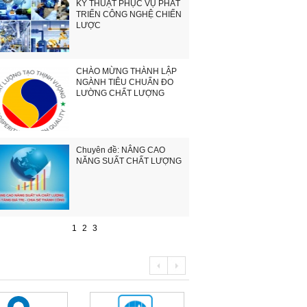
KỸ THUẬT PHỤC VỤ PHÁT
TRIỂN CÔNG NGHỆ CHIẾN
LƯỢC
CHÀO MỪNG THÀNH LẬP
NGÀNH TIÊU CHUẨN ĐO
LƯỜNG CHẤT LƯỢNG
Chuyên đề: NÂNG CAO
NĂNG SUẤT CHẤT LƯỢNG
1
2
3