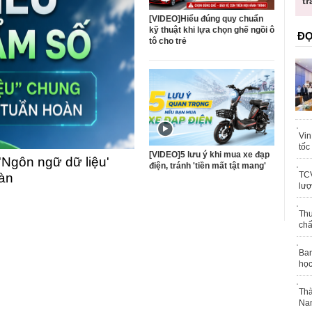
trái phép
[VIDEO]Hiểu đúng quy chuẩn
kỹ thuật khi lựa chọn ghế ngồi ô
ĐỌ
tô cho trẻ
Vin
tốc
[VIDEO]5 lưu ý khi mua xe đạp
'Ngôn ngữ dữ liệu'
điện, tránh 'tiền mất tật mang'
TCV
oàn
lượ
Thu
chấ
Ban
học
Thà
Nam