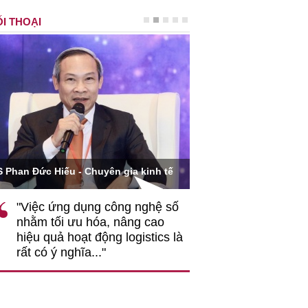
I THOẠI
Ông Hoàng Quang Phòn
S Phan Đức Hiếu - Chuyên gia kinh tế
VCCI
"Việc ứng dụng công nghệ số
""Theo tôi, cần 
nhằm tối ưu hóa, nâng cao
gốc rễ về nhận
hiệu quả hoạt động logistics là
nghiệp cần coi
rất có ý nghĩa..."
động hài hoà là
triển..."