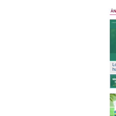
Ả
L
h