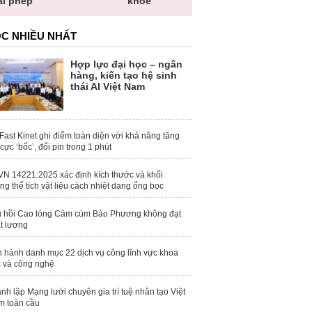
khỏe
toàn quốc
C NHIỀU NHẤT
Hợp lực đại học – ngân
hàng, kiến tạo hệ sinh
thái AI Việt Nam
Fast Kinet ghi điểm toàn diện với khả năng tăng
 cực ‘bốc’, đổi pin trong 1 phút
N 14221:2025 xác định kích thước và khối
ng thể tích vật liệu cách nhiệt dạng ống bọc
 hồi Cao lỏng Cảm cúm Bảo Phương không đạt
t lượng
 hành danh mục 22 dịch vụ công lĩnh vực khoa
 và công nghệ
nh lập Mạng lưới chuyên gia trí tuệ nhân tạo Việt
 toàn cầu