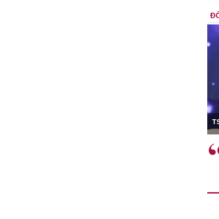
ĐỐ
ó Viện trưởng
T
ệc phải làm
Việc sử dụng hiệu quả chính
và trên thực tế
sách tài khóa không chỉ mang ý
 hành như tăng
nghĩa hỗ trợ ngắn hạn mà còn
a học công
đóng vai trò tạo nền tảng cho
 các cơ chế
tăng trưởng bền vững dài hạn.
i mới sáng tạo,