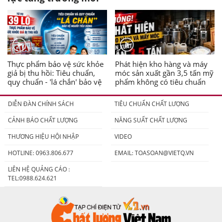
Thực phẩm bảo vệ sức khỏe
Phát hiện kho hàng và máy
giả bị thu hồi: Tiêu chuẩn,
móc sản xuất gần 3,5 tấn mỹ
quy chuẩn - 'lá chắn' bảo vệ
phẩm không có tiêu chuẩn
người tiêu dùng
DIỄN ĐÀN CHÍNH SÁCH
TIÊU CHUẨN CHẤT LƯỢNG
CẢNH BÁO CHẤT LƯỢNG
NĂNG SUẤT CHẤT LƯỢNG
THƯƠNG HIỆU HỘI NHẬP
VIDEO
HOTLINE: 0963.806.677
EMAIL:
TOASOAN@VIETQ.VN
LIÊN HỆ QUẢNG CÁO :
TEL:0988.624.621