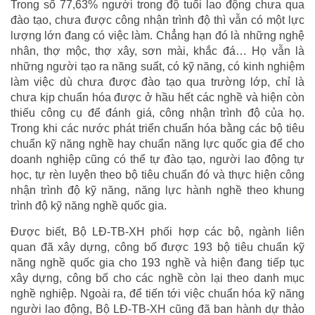
Trong số 77,63% người trong độ tuổi lao động chưa qua
đào tạo, chưa được công nhận trình độ thì vẫn có một lực
lượng lớn đang có việc làm. Chẳng hạn đó là những nghệ
nhân, thợ mộc, thợ xây, sơn mài, khắc đá… Họ vẫn là
những người tạo ra năng suất, có kỹ năng, có kinh nghiệm
làm việc dù chưa được đào tạo qua trường lớp, chỉ là
chưa kịp chuẩn hóa được ở hầu hết các nghề và hiện còn
thiếu công cụ để đánh giá, công nhận trình độ của họ.
Trong khi các nước phát triển chuẩn hóa bằng các bộ tiêu
chuẩn kỹ năng nghề hay chuẩn năng lực quốc gia để cho
doanh nghiệp cũng có thể tự đào tạo, người lao động tự
học, tự rèn luyện theo bộ tiêu chuẩn đó và thực hiện công
nhận trình độ kỹ năng, năng lực hành nghề theo khung
trình độ kỹ năng nghề quốc gia.
Được biết, Bộ LĐ-TB-XH phối hợp các bộ, ngành liên
quan đã xây dựng, công bố được 193 bộ tiêu chuẩn kỹ
năng nghề quốc gia cho 193 nghề và hiện đang tiếp tục
xây dựng, công bố cho các nghề còn lại theo danh mục
nghề nghiệp. Ngoài ra, để tiến tới việc chuẩn hóa kỹ năng
người lao động, Bộ LĐ-TB-XH cũng đã ban hành dự thảo