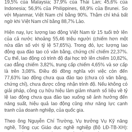
19,5% của Malaysia; 37,9% của Thái Lan; 45,6% của
Indonesia; 56,9% của Philippines, 68,9% của Brunei. So
với Myanmar, Việt Nam chỉ bằng 90%. Thậm chí khá bất
ngờ khi Việt Nam chỉ bằng 88,7% Lào.
Hiện nay, lực lượng lao động Việt Nam từ 15 tuổi trở lên
của cả nước khoảng 55,46 triệu người (chiếm hơn một
nửa dân số với tỷ lệ 57,65%). Trong đó, lực lượng lao
động qua đào tạo có văn bằng, chứng chỉ chiếm 22,37%.
Cụ thể, lao động có trình độ đại học trở lên chiếm 10,82%,
cao đẳng chiếm 3,82%, trung cấp chiếm 4,65% và sơ cấp
là trên 3,08%. Điều đó đồng nghĩa với việc còn đến
77,63% lao động chưa qua đào tạo (chưa có văn bằng,
chứng chỉ), chưa được công nhận trình độ. Nếu không có
giải pháp, công cụ hữu hiệu làm giảm nhanh số liệu về tỷ
lệ lao động chưa qua đào tạo xuống sẽ ảnh hưởng đến
năng suất, hiệu quả lao động cũng như năng lực cạnh
tranh của doanh nghiệp, của quốc gia.
Theo ông Nguyễn Chí Trường, Vụ trưởng Vụ Kỹ năng
nghề, Tổng cục Giáo dục nghề nghiệp (Bộ LĐ-TB-XH):