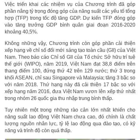
Việc triển khai các nhiệm vụ của Chương trình đã góp
phần nâng tỷ trọng đóng góp của năng suất các yếu tố tổng
hợp (TFP) trong tốc độ tăng GDP. Dự kiến TFP đóng góp
vào tăng trưởng GDP bình quân giai đoạn 2016-2020
khoảng 40,5%.
Không những vậy, Chương trình còn góp phần cải thiện
xếp hạng về chỉ số đổi mới sáng tạo toàn cầu (GII) của Việt
Nam. Theo báo cáo Chỉ số GII của Tổ chức Sở hữu trí tuệ
thế giới (WIPO), năm 2019, Việt Nam đạt 38,8 điểm trên
thang điểm 100, đứng thứ 42 trên 129 nước; thứ 3 trong
khối ASEAN, chỉ sau Singapore và Malaysia; tăng 3 bậc so
với năm 2018. Thứ hạng này đã cải thiện 17 bậc so với
xếp hạng năm 2016, đưa Việt Nam vươn lên xếp thứ nhất
trong nhóm 26 quốc gia thu nhập trung bình thấp.
Tuy nhiên một trong những rào cản lớn nhất khiến cho
năng suất lao động Việt Nam chưa cao, đó chính là chất
lượng nguồn nhân lực, tỷ lệ lao động qua đào tạo, có kỹ
năng và trình độ còn quá thấp.