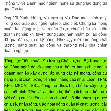
Thông tư về Danh mục ngành, nghề sử dụng lao động đã
qua đào tạo.
Ông Vũ Xuân Hùng, Vụ trưởng Vụ Đào tạo chính quy,
Tổng cục Giáo dục nghề nghiệp, cho biết: Chúng tôi mong
muốn lao động Việt Nam dần được chuẩn hóa và muốn
doanh nghiệp khi tuyển dụng cũng nên nhắm tới lao động
đã qua đào tạo, có kỹ năng. Như vậy mới làm tăng chất
lượng, năng suất lao động và thương hiệu của chính
doanh nghiệp.
Tổng cục Tiêu chuẩn Đo lường Chất lượng- Bộ Khoa học
và Công nghệ đã và đang chủ trì hỗ trợ hàng chục nghìn
doanh nghiệp xây dựng, áp dụng các hệ thống, công cụ
năng suất chất lượng tiên tiến, nâng cao như: Lean, TPM,
KPIs, MFCA, LSS...; đồng thời thực hiện hỗ trợ xây dựng
các mô hình điểm về áp dụng hệ thống tích hợp, kết hợp
với công cụ cải tiến cơ bản cho một số địa phương được
chia sẻ, nhân rộng. Các hoạt động quản lý chất lượng, cải
tiến chất lượng, tiêu chuẩn hoá và ứng dụng các tiêu