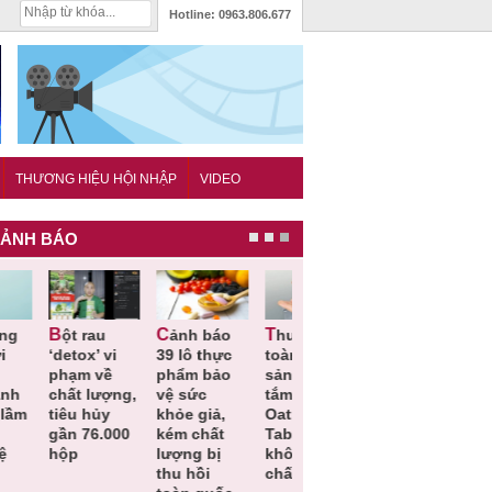
Hotline:
0963.806.677
THƯƠNG HIỆU HỘI NHẬP
VIDEO
ẢNH BÁO
Cảnh báo
Thu hồi
Thu hồi
Người tiêu
detox’ vi
39 lô thực
toàn quốc
Cao lỏng
dùng cần
hạm về
phẩm bảo
sản phẩm
Cảm cúm
cảnh giá
hất lượng,
vệ sức
tắm gội
Bảo
lựa chọn
iêu hủy
khỏe giả,
Oatrum và
Phương
thịt lợn đ
ần 76.000
kém chất
Tabame Pro
không đạt
tiêu chuẩ
ộp
lượng bị
không đạt
chất lượng
và an toà
thu hồi
chất lượng