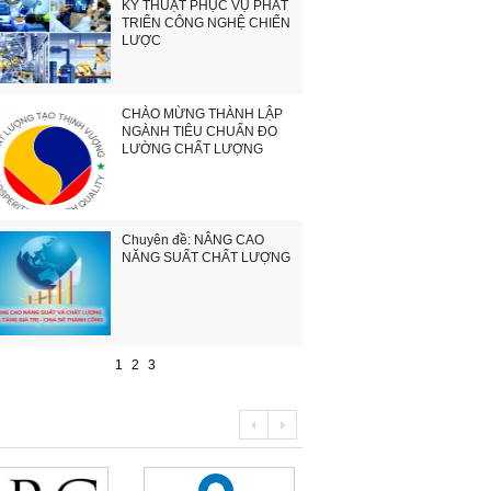
KỸ THUẬT PHỤC VỤ PHÁT
TRIỂN CÔNG NGHỆ CHIẾN
LƯỢC
CHÀO MỪNG THÀNH LẬP
NGÀNH TIÊU CHUẨN ĐO
LƯỜNG CHẤT LƯỢNG
Chuyên đề: NÂNG CAO
NĂNG SUẤT CHẤT LƯỢNG
1
2
3