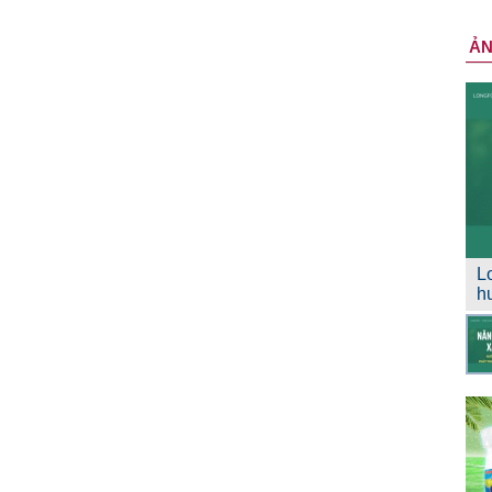
Ả
L
h