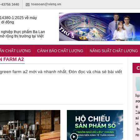
toasoan@vietq.vn
)-43756 3440
14380-1:2025 về máy
 di động
 nghiệp thực phẩm Ba Lan
ở rộng thị trường tại Việt
huẩn quốc gia hỗ trợ doanh
 chinh phục thị trường halal
UẨN CHẤT LƯỢNG
CẢNH BÁO CHẤT LƯỢNG
NĂNG SUẤT CHẤT LƯỢNG
N FARM A2
C
ề green farm a2 mới và nhanh nhất. Đón đọc và chia sẻ bài viết
Cảnh báo
Thu hồi
Sản phẩm
Lạm dụng
Bột rau
ần
sản phẩm
toàn quốc
kém chất
sữa tươi
‘
ác
nhập ngoại
và tiêu hủy
lượng đã
cho trẻ
p
n
bị thu hồi
nước rửa
bỏ qua
nhỏ: Cảnh
c
 đạt
do mất an
tay dạng
những
báo sai lầm
t
uẩn
toàn có thể
bọt Layer
bước kiểm
dẫn tới
g
àn
xuất hiện
Clean do
soát nào?
nhiều hệ
h
tại Việt Nam
sản xuất
lụy sức