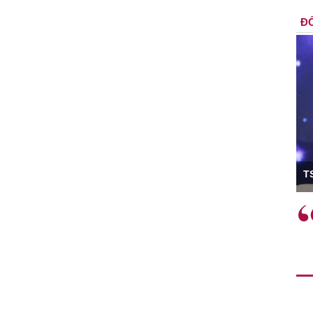
ĐỐ
ó Viện trưởng
T
ệc phải làm
Việc sử dụng hiệu quả chính
và trên thực tế
sách tài khóa không chỉ mang ý
 hành như tăng
nghĩa hỗ trợ ngắn hạn mà còn
a học công
đóng vai trò tạo nền tảng cho
 các cơ chế
tăng trưởng bền vững dài hạn.
i mới sáng tạo,