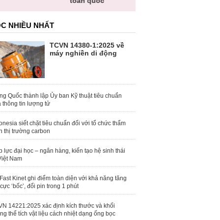
toàn quốc
C NHIỀU NHẤT
TCVN 14380-1:2025 về
máy nghiền di động
ng Quốc thành lập Ủy ban Kỹ thuật tiêu chuẩn
 thông tin lượng tử
onesia siết chặt tiêu chuẩn đối với tổ chức thẩm
h thị trường carbon
 lực đại học – ngân hàng, kiến tạo hệ sinh thái
Việt Nam
Fast Kinet ghi điểm toàn diện với khả năng tăng
 cực ‘bốc’, đổi pin trong 1 phút
N 14221:2025 xác định kích thước và khối
ng thể tích vật liệu cách nhiệt dạng ống bọc