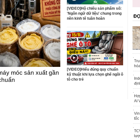
trái phép
khỏe
[VIDEO]Hộ chiếu sản phẩm số:
'Ngôn ngữ dữ liệu' chung trong
ĐỌ
nền kinh tế tuần hoàn
Tru
hóa
[VIDEO]Hiểu đúng quy chuẩn
máy móc sản xuất gần
kỹ thuật khi lựa chọn ghế ngồi ô
Ind
 chuẩn
tô cho trẻ
địn
Hợp
AI 
Vin
tốc
TCV
lượ