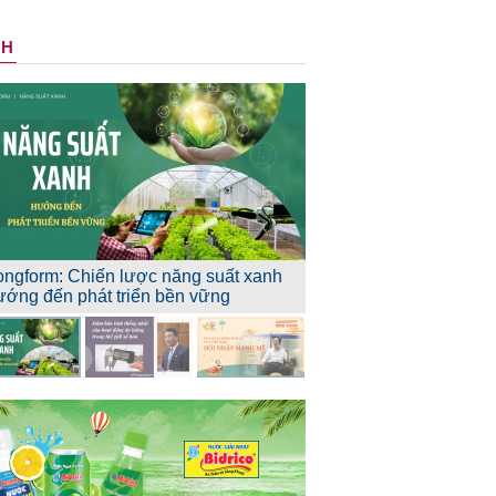
NH
ongform: Chiến lược năng suất xanh
ướng đến phát triển bền vững