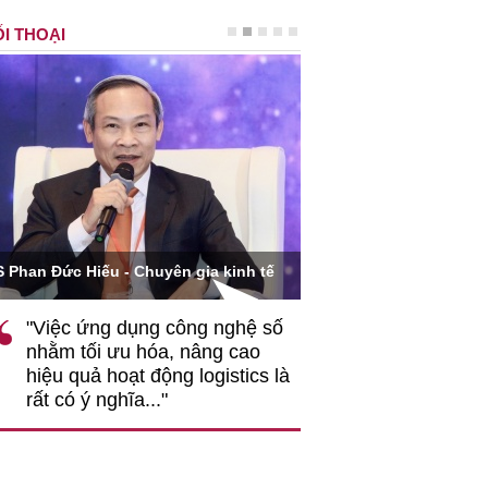
I THOẠI
Ông Hoàng Quang Phòn
S Phan Đức Hiếu - Chuyên gia kinh tế
VCCI
"Việc ứng dụng công nghệ số
""Theo tôi, cần 
nhằm tối ưu hóa, nâng cao
gốc rễ về nhận
hiệu quả hoạt động logistics là
nghiệp cần coi
rất có ý nghĩa..."
động hài hoà là
triển..."