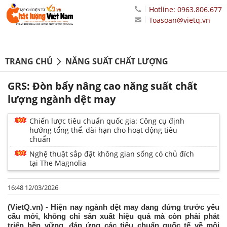
Hotline: 0963.806.677
Toasoan@vietq.vn
TRANG CHỦ
NĂNG SUẤT CHẤT LƯỢNG
GRS: Đòn bẩy nâng cao năng suất chất
lượng ngành dệt may
Chiến lược tiêu chuẩn quốc gia: Công cụ định
hướng tổng thể, dài hạn cho hoạt động tiêu
chuẩn
Nghệ thuật sắp đặt không gian sống có chủ đích
tại The Magnolia
16:48 12/03/2026
(VietQ.vn) - Hiện nay ngành dệt may đang đứng trước yêu
cầu mới, không chỉ sản xuất hiệu quả mà còn phải phát
triển bền vững, đáp ứng các tiêu chuẩn quốc tế về môi