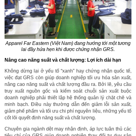
Apparel Far Eastern (Việt Nam) đang hướng tới một tương
lai đầy hứa hẹn khi được chứng nhận GRS.
Nâng cao năng suất và chất lượng: Lợi ích dài hạn
Không dừng lại ở yếu tố “xanh” hay chứng nhận quốc tế,
việc đạt GRS còn giúp doanh nghiệp tối ưu hóa sản xuất,
nâng cao năng suất và chất lượng đầu ra. Bởi lẽ, yêu cầu
truy xuất nguồn gốc và kiểm soát chuỗi sản xuất buộc
doanh nghiệp phải thiết lập hệ thống quản lý chặt chẽ và
minh bạch. Điều này thường dẫn đến giảm lỗi sản xuất,
giảm phế phẩm và tối ưu chi phí nguyên liệu, những yếu tố
cốt lõi quyết định năng suất và chất lượng.
Chuyên gia ngành dệt may nhận định, áp lực tuân thủ các
tiêu chí của GRS giúp doanh nghiệp thay đổi tư duy sản