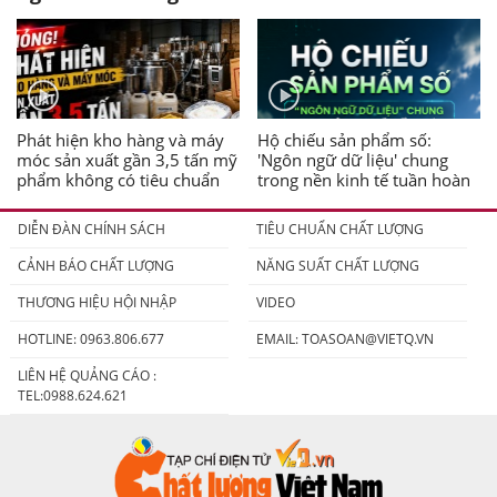
Phát hiện kho hàng và máy
Hộ chiếu sản phẩm số:
móc sản xuất gần 3,5 tấn mỹ
'Ngôn ngữ dữ liệu' chung
phẩm không có tiêu chuẩn
trong nền kinh tế tuần hoàn
DIỄN ĐÀN CHÍNH SÁCH
TIÊU CHUẨN CHẤT LƯỢNG
CẢNH BÁO CHẤT LƯỢNG
NĂNG SUẤT CHẤT LƯỢNG
THƯƠNG HIỆU HỘI NHẬP
VIDEO
HOTLINE: 0963.806.677
EMAIL:
TOASOAN@VIETQ.VN
LIÊN HỆ QUẢNG CÁO :
TEL:0988.624.621