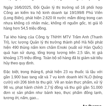
Ngày 16/6/2025, Đội Quản lý thị trường số 16 phối hợp
Công an kiểm tra hộ kinh doanh tại 19/199/8 Phú Viên
(Long Biên), phát hiện 2.620 lít nước mắm đóng trong can
nhựa không có nhãn mác, không rõ nguồn gốc, trị giá lô
hàng hơn 54,5 triệu đồng.
Tại kho hàng của Công ty TNHH MTV Trâm Anh (Thanh
Trì), lực lượng Quản lý thị trường thành phố Hà Nội phát
hiện 490 thùng nấm kim châm Enoki (xuất xứ Hàn Quốc)
quá hạn sử dụng, tổng trọng lượng trên 2,5 tấn, trị giá
khoảng 175 triệu đồng. Toàn bộ số hàng đã bị giám sát tiêu
hủy theo quy định.
Đặc biệt, trong tháng 6, phát hiện 23 vụ thuốc lá lậu với
gần 1.900 bao tang vật và 7 vụ kinh doanh khí N₂O (bóng
cười) với 206 bình bị thu giữ. Về an toàn thực phẩm, xử lý
98 vụ, phạt hành chính 2,7 tỷ đồng và thu giữ gần 51.000
đơn vị sản phẩm như bánh kẹo, thực phẩm đông lạnh,
tương ớt, nấm, gạo...