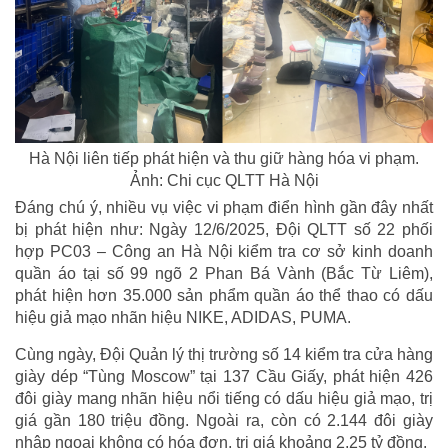
Hà Nội liên tiếp phát hiện và thu giữ hàng hóa vi phạm.
Ảnh: Chi cục QLTT Hà Nội
Đáng chú ý, nhiều vụ việc vi phạm điển hình gần đây nhất
bị phát hiện như: Ngày 12/6/2025, Đội QLTT số 22 phối
hợp PC03 – Công an Hà Nội kiểm tra cơ sở kinh doanh
quần áo tại số 99 ngõ 2 Phan Bá Vành (Bắc Từ Liêm),
phát hiện hơn 35.000 sản phẩm quần áo thể thao có dấu
hiệu giả mạo nhãn hiệu NIKE, ADIDAS, PUMA.
Cùng ngày, Đội Quản lý thị trường số 14 kiểm tra cửa hàng
giày dép “Tùng Moscow” tại 137 Cầu Giấy, phát hiện 426
đôi giày mang nhãn hiệu nổi tiếng có dấu hiệu giả mạo, trị
giá gần 180 triệu đồng. Ngoài ra, còn có 2.144 đôi giày
nhập ngoại không có hóa đơn, trị giá khoảng 2,25 tỷ đồng.