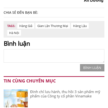
An Dương
CHIA SẺ ĐẾN BẠN BÈ:
Hàng Giả
Gian Lận Thương Mại
Hàng Lậu
TAGS:
Hà Nội
Bình luận
BÌNH LUẬN
TIN CÙNG CHUYÊN MỤC
Đình chỉ lưu hành, thu hồi 3 sản phẩm mỹ
phẩm của Công ty cổ phần Vinamake