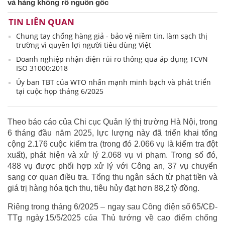
và hàng không rõ nguồn gốc
TIN LIÊN QUAN
Chung tay chống hàng giả - bảo vệ niềm tin, làm sạch thị
trường vì quyền lợi người tiêu dùng Việt
Doanh nghiệp nhận diện rủi ro thông qua áp dụng TCVN
ISO 31000:2018
Ủy ban TBT của WTO nhấn mạnh minh bạch và phát triển
tại cuộc họp tháng 6/2025
Theo báo cáo của Chi cục Quản lý thị trường Hà Nội, trong
6 tháng đầu năm 2025, lực lượng này đã triển khai tổng
cộng 2.176 cuộc kiểm tra (trong đó 2.066 vụ là kiểm tra đột
xuất), phát hiện và xử lý 2.068 vụ vi phạm. Trong số đó,
488 vụ được phối hợp xử lý với Công an, 37 vụ chuyển
sang cơ quan điều tra. Tổng thu ngân sách từ phạt tiền và
giá trị hàng hóa tịch thu, tiêu hủy đạt hơn 88,2 tỷ đồng.
Riêng trong tháng 6/2025 – ngay sau Công điện số 65/CĐ-
TTg ngày 15/5/2025 của Thủ tướng về cao điểm chống