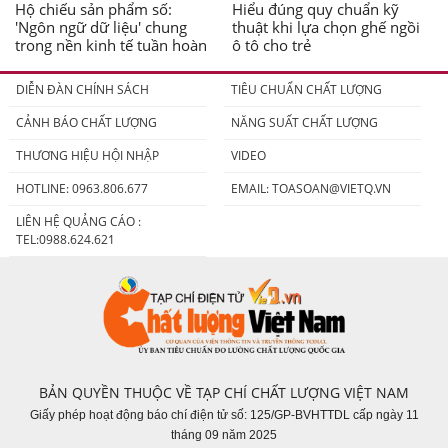
Hộ chiếu sản phẩm số:
Hiểu đúng quy chuẩn kỹ
'Ngôn ngữ dữ liệu' chung
thuật khi lựa chọn ghế ngồi
trong nền kinh tế tuần hoàn
ô tô cho trẻ
DIỄN ĐÀN CHÍNH SÁCH
TIÊU CHUẨN CHẤT LƯỢNG
CẢNH BÁO CHẤT LƯỢNG
NĂNG SUẤT CHẤT LƯỢNG
THƯƠNG HIỆU HỘI NHẬP
VIDEO
HOTLINE: 0963.806.677
EMAIL:
TOASOAN@VIETQ.VN
LIÊN HỆ QUẢNG CÁO :
TEL:0988.624.621
BẢN QUYỀN THUỘC VỀ TẠP CHÍ CHẤT LƯỢNG VIỆT NAM
Giấy phép hoạt động báo chí điện tử số: 125/GP-BVHTTDL cấp ngày 11
tháng 09 năm 2025