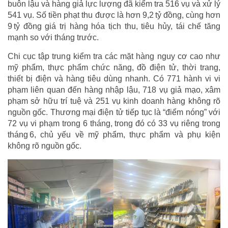
buôn lậu và hàng giả lực lượng đã kiểm tra 516 vụ và xử lý
541 vụ. Số tiền phạt thu được là hơn 9,2 tỷ đồng, cùng hơn
9 tỷ đồng giá trị hàng hóa tịch thu, tiêu hủy, tái chế tăng
mạnh so với tháng trước.
Chi cục tập trung kiểm tra các mặt hàng nguy cơ cao như
mỹ phẩm, thực phẩm chức năng, đồ điện tử, thời trang,
thiết bị điện và hàng tiêu dùng nhanh. Có 771 hành vi vi
phạm liên quan đến hàng nhập lậu, 718 vụ giả mạo, xâm
phạm sở hữu trí tuệ và 251 vụ kinh doanh hàng không rõ
nguồn gốc. Thương mại điện tử tiếp tục là “điểm nóng” với
72 vụ vi phạm trong 6 tháng, trong đó có 33 vụ riêng trong
tháng 6, chủ yếu về mỹ phẩm, thực phẩm và phụ kiện
không rõ nguồn gốc.