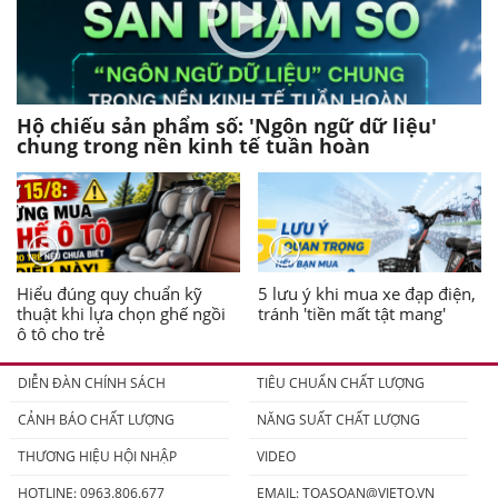
Hộ chiếu sản phẩm số: 'Ngôn ngữ dữ liệu'
chung trong nền kinh tế tuần hoàn
Hiểu đúng quy chuẩn kỹ
5 lưu ý khi mua xe đạp điện,
thuật khi lựa chọn ghế ngồi
tránh 'tiền mất tật mang'
ô tô cho trẻ
DIỄN ĐÀN CHÍNH SÁCH
TIÊU CHUẨN CHẤT LƯỢNG
CẢNH BÁO CHẤT LƯỢNG
NĂNG SUẤT CHẤT LƯỢNG
THƯƠNG HIỆU HỘI NHẬP
VIDEO
HOTLINE: 0963.806.677
EMAIL:
TOASOAN@VIETQ.VN