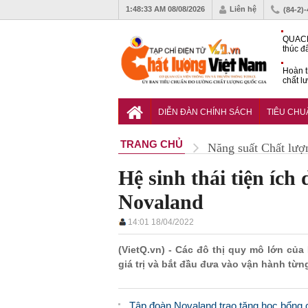
1:48:34 AM
08/08/2026
Liên hệ
(84-2)
QUACE
thúc đ
chứng
Hoàn t
chất l
hóa cô
TCVN 
nghiền
DIỄN ĐÀN CHÍNH SÁCH
TIÊU CH
TRANG CHỦ
Năng suất Chất lượ
Hệ sinh thái tiện ích 
Novaland
14:01 18/04/2022
(VietQ.vn) - Các đô thị quy mô lớn của
giá trị và bắt đầu đưa vào vận hành từn
Tập đoàn Novaland trao tặng học bổng