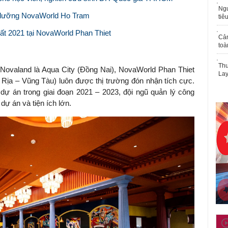
Ngư
ỉ dưỡng NovaWorld Ho Tram
tiê
đất 2021 tại NovaWorld Phan Thiet
Cả
toà
Thu
Novaland là Aqua City (Đồng Nai), NovaWorld Phan Thiet
Lay
ịa – Vũng Tàu) luôn được thị trường đón nhận tích cực.
 dự án trong giai đoạn 2021 – 2023, đội ngũ quản lý công
ự án và tiện ích lớn.