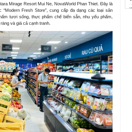
ara Mirage Resort Mui Ne, NovaWorld Phan Thiet. Đây là
W
ức “Modern Fresh Store”, cung cấp đa dạng các loại sản
b
hẩm tươi sống, thực phẩm chế biến sẵn, nhu yếu phẩm,
t
 ràng và giá cả cạnh tranh.