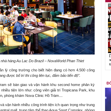
s
i nhà hàng Au Lac Do Brazil – NovaWorld Phan Thiet
t
n lý công trường cho biết hiện đang có hơn 4.500 công
g được bố trí thi công liên tục, đảm bảo tiến độ”.
ĐỐ
Tram sẽ bàn giao và vận hành khu second home phân kỳ
hiều tiện lớn như: công viên giải trí Tropicana Park, khu
ển, phòng khám Nova Clinic Hồ Tràm…
à vận hành nhiều công trình tiện ích quan trọng như trung
entral mall, trung tâm thể thao Aqua Sport Complex, phòng