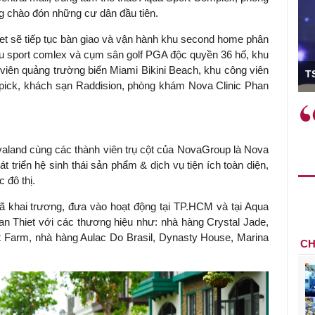
ng chào đón những cư dân đầu tiên.
t sẽ tiếp tục bàn giao và vận hành khu second home phân
khu sport comlex và cụm sân golf PGA độc quyền 36 hố, khu
ó Viện trưởng
 viên quảng trường biển Miami Bikini Beach, khu công viên
T
ck, khách sạn Raddision, phòng khám Nova Clinic Phan
ệc phải làm
Việc sử dụng hiệu quả chính
và trên thực tế
sách tài khóa không chỉ mang ý
 hành như tăng
nghĩa hỗ trợ ngắn hạn mà còn
ovaland cùng các thành viên trụ cột của NovaGroup là Nova
a học công
đóng vai trò tạo nền tảng cho
triển hệ sinh thái sản phẩm & dịch vụ tiện ích toàn diện,
 các cơ chế
tăng trưởng bền vững dài hạn.
 đô thị.
i mới sáng tạo,
ã khai trương, đưa vào hoạt động tại TP.HCM và tại Aqua
 Thiet với các thương hiệu như: nhà hàng Crystal Jade,
t Farm, nhà hàng Aulac Do Brasil, Dynasty House, Marina
CH