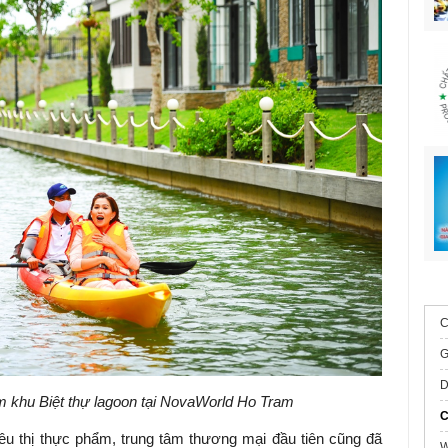
C
G
D
m khu Biệt thự lagoon tại NovaWorld Ho Tram
C
iêu thị thực phẩm, trung tâm thương mại đầu tiên cũng đã
W