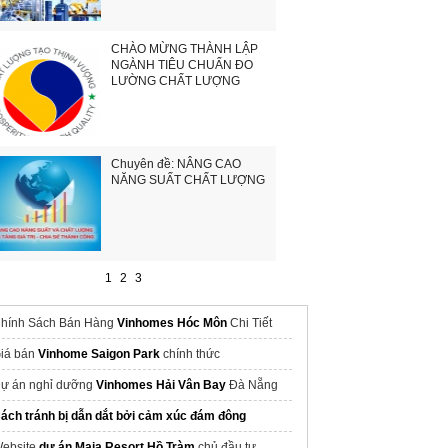
CHÀO MỪNG THÀNH LẬP
NGÀNH TIÊU CHUẨN ĐO
LƯỜNG CHẤT LƯỢNG
Chuyên đề: NÂNG CAO
NĂNG SUẤT CHẤT LƯỢNG
1
2
3
hính Sách Bán Hàng
Vinhomes Hóc Môn
Chi Tiết
iá bán
Vinhome Saigon Park
chính thức
ự án nghỉ dưỡng
Vinhomes Hải Vân Bay
Đà Nẵng
ách tránh bị dẫn dắt bởi cảm xúc đám đông
ebsite
dự án Maia Resort Hồ Tràm
chủ đầu tư