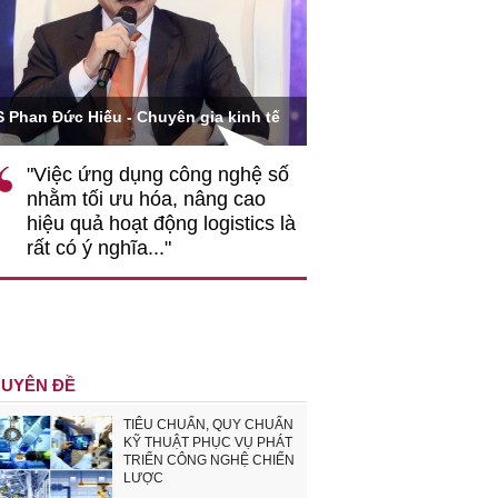
Ông Hoàng Quang Phòn
S Phan Đức Hiếu - Chuyên gia kinh tế
VCCI
"Việc ứng dụng công nghệ số
""Theo tôi, cần 
nhằm tối ưu hóa, nâng cao
gốc rễ về nhận
hiệu quả hoạt động logistics là
nghiệp cần coi
rất có ý nghĩa..."
động hài hoà là
triển..."
UYÊN ĐỀ
TIÊU CHUẨN, QUY CHUẨN
KỸ THUẬT PHỤC VỤ PHÁT
TRIỂN CÔNG NGHỆ CHIẾN
LƯỢC