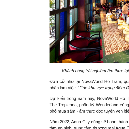
Khách hàng trải nghiệm ẩm thực tạ
Đơn cử như tại NovaWorld Ho Tram, quả
nhân làm việc. “
Các khu vực trọng điểm đan
Dự kiến trong năm nay, NovaWorld Ho 
The Tropicana, phân kỳ Wonderland cùng n
phố mua sắm - ẩm thực dọc tuyến ven bi
Năm 2022, Aqua City cũng sẽ hoàn thành v
tâm an ninh, trung tâm thương mại Aqua C