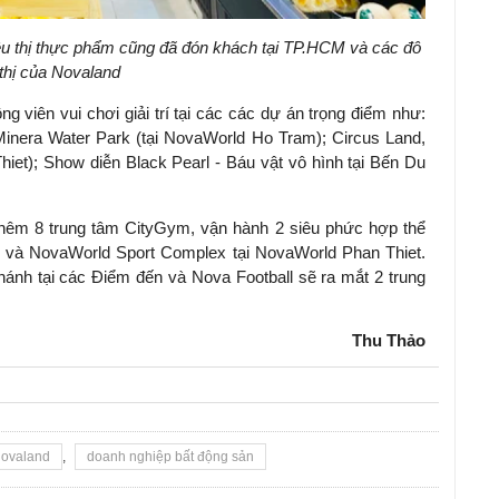
iêu thị thực phẩm cũng đã đón khách tại TP.HCM và các đô
thị của Novaland
ng viên vui chơi giải trí tại các các dự án trọng điểm như:
inera Water Park (tại NovaWorld Ho Tram); Circus Land,
hiet); Show diễn Black Pearl - Báu vật vô hình tại Bến Du
thêm 8 trung tâm CityGym, vận hành 2 siêu phức hợp thể
y và NovaWorld Sport Complex tại NovaWorld Phan Thiet.
hánh tại các Điểm đến và Nova Football sẽ ra mắt 2 trung
Thu Thảo
ovaland
,
doanh nghiệp bất động sản