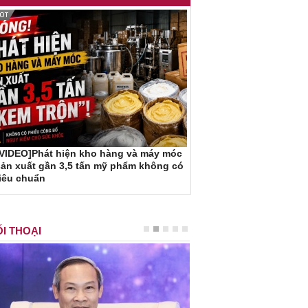
[VIDEO]Phát hiện kho hàng và máy móc
ản xuất gần 3,5 tấn mỹ phẩm không có
iêu chuẩn
I THOẠI