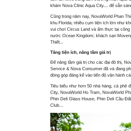
khám Nova Clinic Aqua City.... để sẵn sà
Cũng trong năm nay, NovaWorld Phan Thie
khu Florida; nhiều cụm tiện ích lớn như 
TS. Nguyễn Đức Độ - Ph
vui chơi Circus Land và ẩm thực tại công
Viện Kinh tế Tài chính
nước Ocean Kingdom; khách sạn Movenpi
Thiết...
"Có rất nhiều vi
ngay từ bây giờ 
Tăng tiện ích, nâng tầm giá trị
đang được tiến
Để nâng tầm giá trị cho các đại đô thị, N
đầu tư cho kho
Service & Nova Consumer đã và đang phát 
nghệ; ban hành
đóng góp đáng kể vào tiến độ vận hành các
khuyến khích đổ
khởi nghiệp..."
Tiêu biểu như hơn 50 nhà hàng, cà phê đ
City, NovaWorld Ho Tram, NovaWorld Phan
Phin Deli Glass House, Phin Deli Cầu Đấ
Club…