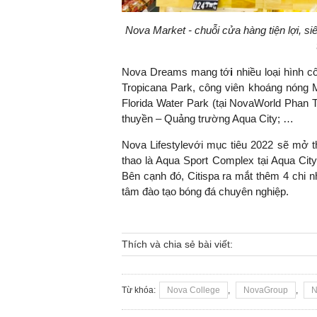
Nova Market - chuỗi cửa hàng tiện lợi, s
Nova Dreams mang tớ
i
nhiều loại hình cô
Tropicana Park, công viên khoáng nóng M
Florida Water Park (tại NovaWorld Phan T
thuyền – Quảng trường Aqua City; …
Nova Lifestylevới mục tiêu 2022 sẽ mở 
thao là Aqua Sport Complex tại Aqua Cit
Bên cạnh đó, Citispa ra mắt thêm 4 chi n
tâm đào tạo bóng đá chuyên nghiệp.
Thích và chia sẻ bài viết:
Từ khóa:
Nova College
,
NovaGroup
,
N