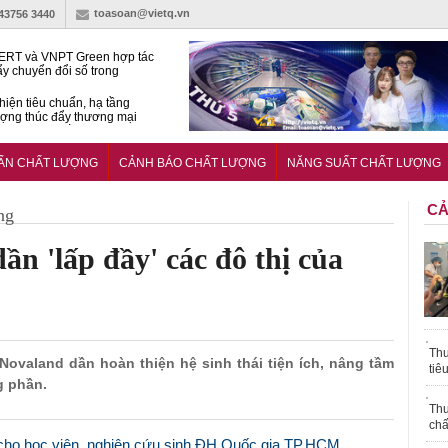
toasoan@vietq.vn
-43756 3440
RT và VNPT Green hợp tác
ẩy chuyển đổi số trong
 nhận nông nghiệp
hiện tiêu chuẩn, hạ tầng
ượng thúc đẩy thương mại
ng nghệ chiến lược
14380-1:2025 về máy
 di động
UẨN CHẤT LƯỢNG
CẢNH BÁO CHẤT LƯỢNG
NĂNG SUẤT CHẤT LƯỢNG
CẢ
ng
dần 'lấp đầy' các đô thị của
Thu
 Novaland dần hoàn thiện hệ sinh thái tiện ích, nâng tầm
tiê
g phần.
Thu
chấ
 cho học viên, nghiên cứu sinh ĐH Quốc gia TP.HCM