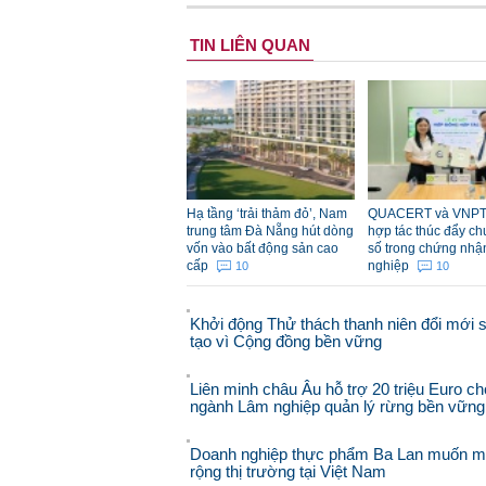
TIN LIÊN QUAN
Hạ tầng ‘trải thảm đỏ’, Nam
QUACERT và VNPT
trung tâm Đà Nẵng hút dòng
hợp tác thúc đẩy ch
vốn vào bất động sản cao
số trong chứng nhậ
cấp
nghiệp
10
10
Khởi động Thử thách thanh niên đổi mới 
tạo vì Cộng đồng bền vững
Liên minh châu Âu hỗ trợ 20 triệu Euro ch
ngành Lâm nghiệp quản lý rừng bền vững
Doanh nghiệp thực phẩm Ba Lan muốn 
rộng thị trường tại Việt Nam