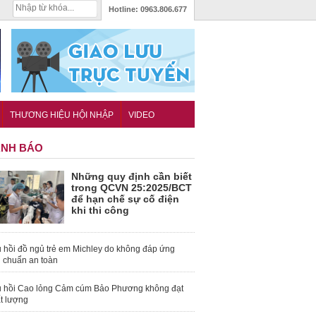
Hotline:
0963.806.677
THƯƠNG HIỆU HỘI NHẬP
VIDEO
NH BÁO
Những quy định cần biết
trong QCVN 25:2025/BCT
để hạn chế sự cố điện
khi thi công
 hồi đồ ngủ trẻ em Michley do không đáp ứng
u chuẩn an toàn
 hồi Cao lỏng Cảm cúm Bảo Phương không đạt
t lượng