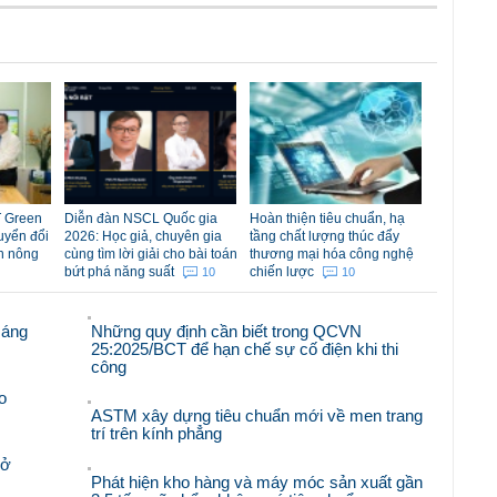
 Green
Diễn đàn NSCL Quốc gia
Hoàn thiện tiêu chuẩn, hạ
uyển đổi
2026: Học giả, chuyên gia
tầng chất lượng thúc đẩy
n nông
cùng tìm lời giải cho bài toán
thương mại hóa công nghệ
bứt phá năng suất
chiến lược
10
10
sáng
Những quy định cần biết trong QCVN
25:2025/BCT để hạn chế sự cố điện khi thi
công
o
ASTM xây dựng tiêu chuẩn mới về men trang
trí trên kính phẳng
mở
Phát hiện kho hàng và máy móc sản xuất gần