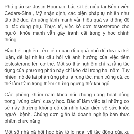
Phó giáo sư Justin Houman, bác sĩ tiết niệu tại Bệnh viện
Cedars-Sinai, Mỹ nhận định, các biện pháp tự nhiên như
tập thể dục, ăn uống lành mạnh vẫn hiệu quả và không để
lại tác dụng phụ. Thực tế, việc kê đơn testosterone cho
người khỏe mạnh vẫn gây tranh cãi trong y học chính
thống.
Hầu hết nghiên cứu liên quan đều quá nhỏ để đưa ra kết
luận, để lại nhiều câu hỏi về ảnh hưởng của việc tiêm
testosterone lên cơ thể. Một số thử nghiệm chỉ ra rằng tác
dụng của phương pháp này chỉ kéo dài trong hai năm. Tuy
nhiên, nó để lại phản ứng phụ là rụng tóc, mụn trứng cá, có
thể làm trầm trọng thêm chứng ngưng thở khi ngủ.
Các phòng khám nam khoa nói chung đang hoạt động
trong "vùng xám" của y học. Bác sĩ làm việc tại những cơ
sở này thường không có cái nhìn toàn diện về sức khỏe
người bệnh. Chúng đơn giản là doanh nghiệp bán thực
phẩm chức năng.
Một số nhà xã hội học bày tỏ lo ngại về tác động của xu