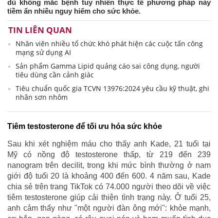
dù không mắc bệnh tuy nhiên thực tế phương pháp này
tiềm ẩn nhiều nguy hiểm cho sức khỏe.
TIN LIÊN QUAN
Nhân viên nhiều tổ chức khó phát hiện các cuộc tấn công
mạng sử dụng AI
Sản phẩm Gamma Lipid quảng cáo sai công dụng, người
tiêu dùng cần cảnh giác
Tiêu chuẩn quốc gia TCVN 13976:2024 yêu cầu kỹ thuật, ghi
nhãn sơn nhôm
Tiêm testosterone để tối ưu hóa sức khỏe
Sau khi xét nghiệm máu cho thấy anh Kade, 21 tuổi tại
Mỹ có nồng độ testosterone thấp, từ 219 đến 239
nanogram trên decilit, trong khi mức bình thường ở nam
giới độ tuổi 20 là khoảng 400 đến 600. 4 năm sau, Kade
chia sẻ trên trang TikTok có 74.000 người theo dõi về việc
tiêm testosterone giúp cải thiện tình trạng này. Ở tuổi 25,
anh cảm thấy như "một người đàn ông mới": khỏe mạnh,