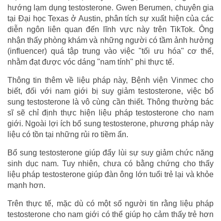
hướng lạm dụng testosterone. Gwen Berumen, chuyên gia
tại Đại học Texas ở Austin, phân tích sự xuất hiện của các
diễn ngôn liên quan đến lĩnh vực này trên TikTok. Ông
nhận thấy phòng khám và những người có tầm ảnh hưởng
(influencer) quá tập trung vào việc "tối ưu hóa" cơ thể,
nhằm đạt được vóc dáng "nam tính" phi thực tế.
Thông tin thêm về liệu pháp này, Bệnh viện Vinmec cho
biết, đối với nam giới bị suy giảm testosterone, việc bổ
sung testosterone là vô cùng cần thiết. Thông thường bác
sĩ sẽ chỉ định thực hiện liệu pháp testosterone cho nam
giới. Ngoài lợi ích bổ sung testosterone, phương pháp này
liệu có tồn tại những rủi ro tiềm ẩn.
Bổ sung testosterone giúp đẩy lùi sự suy giảm chức năng
sinh dục nam. Tuy nhiên, chưa có bằng chứng cho thấy
liệu pháp testosterone giúp đàn ông lớn tuổi trẻ lại và khỏe
mạnh hơn.
Trên thực tế, mặc dù có một số người tin rằng liệu pháp
testosterone cho nam giới có thể giúp họ cảm thấy trẻ hơn