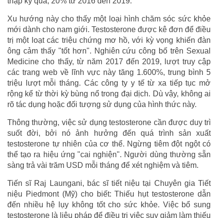
thập kỷ qua, 20% từ 2016 đến 2019.
Xu hướng này cho thấy một loại hình chăm sóc sức khỏe
mới dành cho nam giới. Testosterone được kê đơn để điều
trị một loạt các triệu chứng mơ hồ, với kỳ vọng khiến đàn
ông cảm thấy "tốt hơn". Nghiên cứu công bố trên Sexual
Medicine cho thấy, từ năm 2017 đến 2019, lượt truy cập
các trang web về lĩnh vực này tăng 1.600%, trung bình 5
triệu lượt mỗi tháng. Các công ty y tế từ xa tiếp tục mở
rộng kể từ thời kỳ bùng nổ trong đại dịch. Dù vậy, không ai
rõ tác dụng hoặc đối tượng sử dụng của hình thức này.
Thông thường, việc sử dụng testosterone cần được duy trì
suốt đời, bởi nó ảnh hưởng đến quá trình sản xuất
testosterone tự nhiên của cơ thể. Ngừng tiêm đột ngột có
thể tạo ra hiệu ứng "cai nghiện". Người dùng thường sẵn
sàng trả vài trăm USD mỗi tháng để xét nghiệm và tiêm.
Tiến sĩ Raj Laungani, bác sĩ tiết niệu tại Chuyên gia Tiết
niệu Piedmont (Mỹ) cho biết: Thiếu hụt testosterone dẫn
đến nhiều hệ lụy không tốt cho sức khỏe. Việc bổ sung
testosterone là liệu pháp để điều trị việc suy giảm làm thiếu