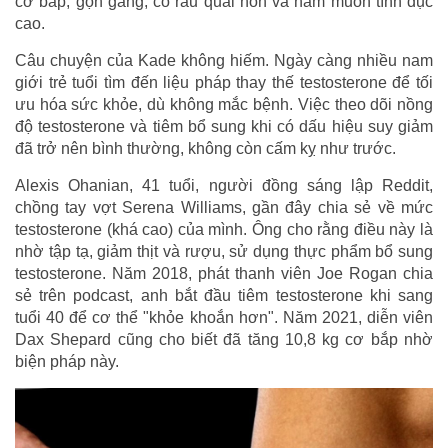
cơ bắp, gọn gàng, có râu quai nón và ham muốn tình dục
cao.
Câu chuyện của Kade không hiếm. Ngày càng nhiều nam
giới trẻ tuổi tìm đến liệu pháp thay thế testosterone để tối
ưu hóa sức khỏe, dù không mắc bệnh. Việc theo dõi nồng
độ testosterone và tiêm bổ sung khi có dấu hiệu suy giảm
đã trở nên bình thường, không còn cấm kỵ như trước.
Alexis Ohanian, 41 tuổi, người đồng sáng lập Reddit,
chồng tay vợt Serena Williams, gần đây chia sẻ về mức
testosterone (khá cao) của mình. Ông cho rằng điều này là
nhờ tập tạ, giảm thịt và rượu, sử dụng thực phẩm bổ sung
testosterone. Năm 2018, phát thanh viên Joe Rogan chia
sẻ trên podcast, anh bắt đầu tiêm testosterone khi sang
tuổi 40 để cơ thể "khỏe khoắn hơn". Năm 2021, diễn viên
Dax Shepard cũng cho biết đã tăng 10,8 kg cơ bắp nhờ
biện pháp này.