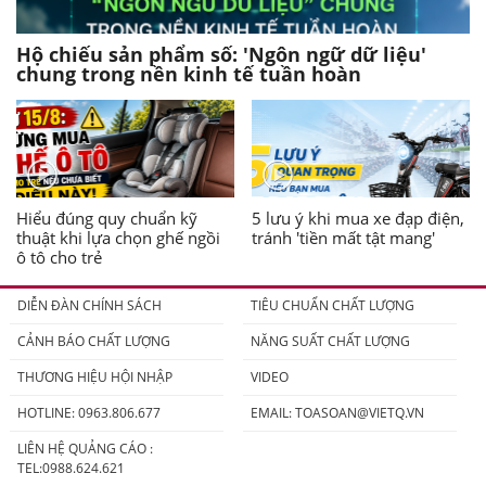
Hộ chiếu sản phẩm số: 'Ngôn ngữ dữ liệu'
chung trong nền kinh tế tuần hoàn
Hiểu đúng quy chuẩn kỹ
5 lưu ý khi mua xe đạp điện,
thuật khi lựa chọn ghế ngồi
tránh 'tiền mất tật mang'
ô tô cho trẻ
DIỄN ĐÀN CHÍNH SÁCH
TIÊU CHUẨN CHẤT LƯỢNG
CẢNH BÁO CHẤT LƯỢNG
NĂNG SUẤT CHẤT LƯỢNG
THƯƠNG HIỆU HỘI NHẬP
VIDEO
HOTLINE: 0963.806.677
EMAIL:
TOASOAN@VIETQ.VN
LIÊN HỆ QUẢNG CÁO :
TEL:0988.624.621