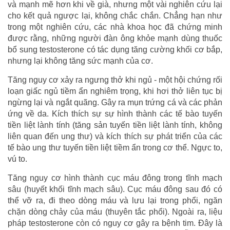
và mạnh mẽ hơn khi về già, nhưng một vài nghiên cứu lại
cho kết quả ngược lại, không chắc chắn. Chẳng hạn như
trong một nghiên cứu, các nhà khoa học đã chứng minh
được rằng, những người đàn ông khỏe mạnh dùng thuốc
bổ sung testosterone có tác dụng tăng cường khối cơ bắp,
nhưng lại không tăng sức mạnh của cơ.
Tăng nguy cơ xảy ra ngưng thở khi ngủ - một hội chứng rối
loạn giấc ngủ tiềm ẩn nghiêm trọng, khi hơi thở liên tục bị
ngừng lại và ngắt quãng. Gây ra mụn trứng cá và các phản
ứng về da. Kích thích sự sự hình thành các tế bào tuyến
tiền liệt lành tính (tăng sản tuyến tiền liệt lành tính, không
liên quan đến ung thư) và kích thích sự phát triển của các
tế bào ung thư tuyến tiền liệt tiềm ẩn trong cơ thể. Ngực to,
vú to.
Tăng nguy cơ hình thành cục máu đông trong tĩnh mạch
sâu (huyết khối tĩnh mạch sâu). Cục máu đông sau đó có
thể vỡ ra, đi theo dòng máu và lưu lại trong phổi, ngăn
chặn dòng chảy của máu (thuyên tắc phổi). Ngoài ra, liệu
pháp testosterone còn có nguy cơ gây ra bệnh tim. Đây là