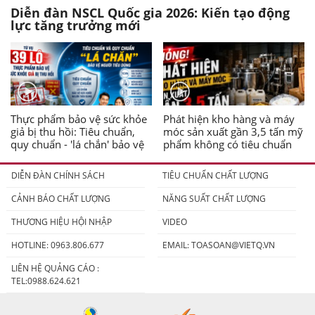
Diễn đàn NSCL Quốc gia 2026: Kiến tạo động
lực tăng trưởng mới
Thực phẩm bảo vệ sức khỏe
Phát hiện kho hàng và máy
giả bị thu hồi: Tiêu chuẩn,
móc sản xuất gần 3,5 tấn mỹ
quy chuẩn - 'lá chắn' bảo vệ
phẩm không có tiêu chuẩn
người tiêu dùng
DIỄN ĐÀN CHÍNH SÁCH
TIÊU CHUẨN CHẤT LƯỢNG
CẢNH BÁO CHẤT LƯỢNG
NĂNG SUẤT CHẤT LƯỢNG
THƯƠNG HIỆU HỘI NHẬP
VIDEO
HOTLINE: 0963.806.677
EMAIL:
TOASOAN@VIETQ.VN
LIÊN HỆ QUẢNG CÁO :
TEL:0988.624.621