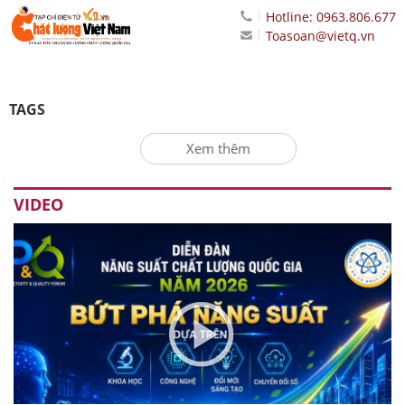
Hotline: 0963.806.677
Toasoan@vietq.vn
TAGS
Xem thêm
VIDEO