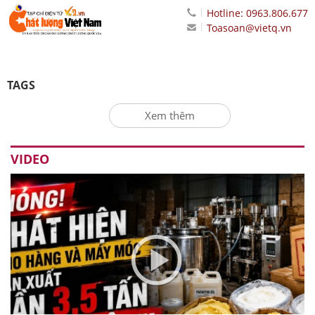
Hotline: 0963.806.677
Toasoan@vietq.vn
TAGS
Xem thêm
VIDEO