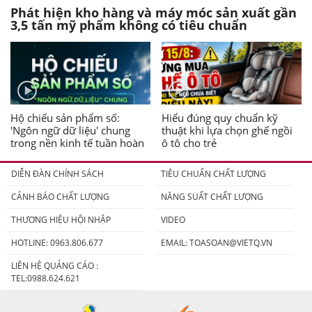
Phát hiện kho hàng và máy móc sản xuất gần
3,5 tấn mỹ phẩm không có tiêu chuẩn
Hộ chiếu sản phẩm số:
Hiểu đúng quy chuẩn kỹ
'Ngôn ngữ dữ liệu' chung
thuật khi lựa chọn ghế ngồi
trong nền kinh tế tuần hoàn
ô tô cho trẻ
DIỄN ĐÀN CHÍNH SÁCH
TIÊU CHUẨN CHẤT LƯỢNG
CẢNH BÁO CHẤT LƯỢNG
NĂNG SUẤT CHẤT LƯỢNG
THƯƠNG HIỆU HỘI NHẬP
VIDEO
HOTLINE: 0963.806.677
EMAIL:
TOASOAN@VIETQ.VN
LIÊN HỆ QUẢNG CÁO :
TEL:0988.624.621