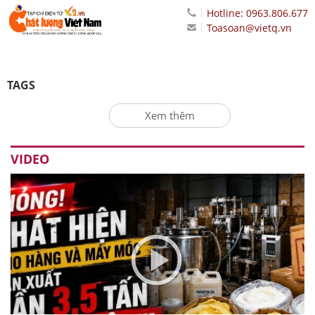
Hotline: 0963.806.677
Toasoan@vietq.vn
TAGS
Xem thêm
VIDEO