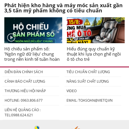
Phát hiện kho hàng và máy móc sản xuất gần
3,5 tấn mỹ phẩm không có tiêu chuẩn
Hộ chiếu sản phẩm số:
Hiểu đúng quy chuẩn kỹ
'Ngôn ngữ dữ liệu' chung
thuật khi lựa chọn ghế ngồi
trong nền kinh tế tuần hoàn
ô tô cho trẻ
DIỄN ĐÀN CHÍNH SÁCH
TIÊU CHUẨN CHẤT LƯỢNG
CẢNH BÁO CHẤT LƯỢNG
NĂNG SUẤT CHẤT LƯỢNG
THƯƠNG HIỆU HỘI NHẬP
VIDEO
HOTLINE: 0963.806.677
EMAIL:
TOASOAN@VIETQ.VN
LIÊN HỆ QUẢNG CÁO :
TEL:0988.624.621