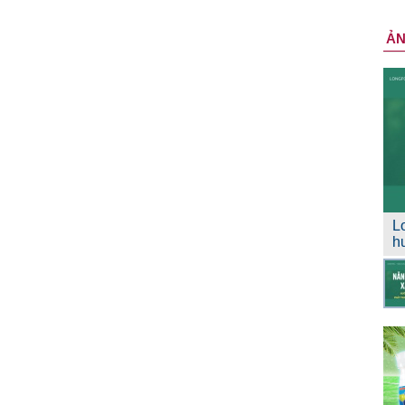
Ả
L
h