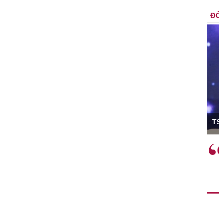
ĐỐ
ó Viện trưởng
T
ệc phải làm
Việc sử dụng hiệu quả chính
và trên thực tế
sách tài khóa không chỉ mang ý
 hành như tăng
nghĩa hỗ trợ ngắn hạn mà còn
a học công
đóng vai trò tạo nền tảng cho
 các cơ chế
tăng trưởng bền vững dài hạn.
i mới sáng tạo,