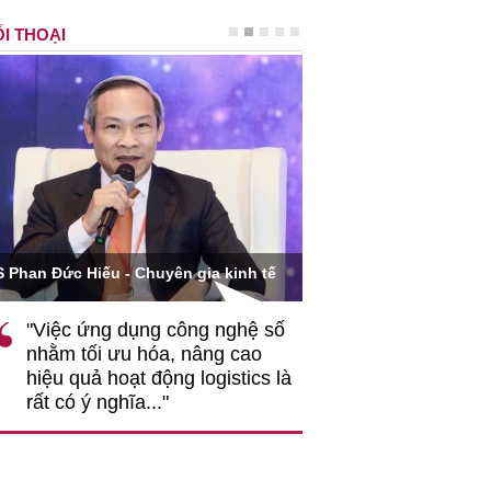
I THOẠI
Ông Hoàng Quang Phòn
S Phan Đức Hiếu - Chuyên gia kinh tế
VCCI
"Việc ứng dụng công nghệ số
""Theo tôi, cần 
nhằm tối ưu hóa, nâng cao
gốc rễ về nhận
hiệu quả hoạt động logistics là
nghiệp cần coi
rất có ý nghĩa..."
động hài hoà là
triển..."