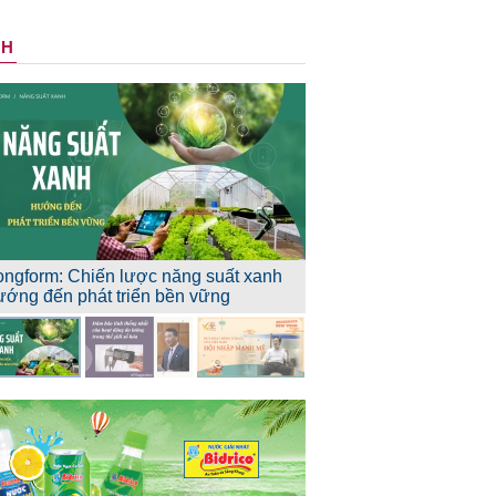
NH
ongform: Chiến lược năng suất xanh
ướng đến phát triển bền vững