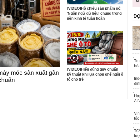
trái phép
k
[VIDEO]Hộ chiếu sản phẩm số:
'Ngôn ngữ dữ liệu' chung trong
ĐỌ
nền kinh tế tuần hoàn
Tru
hóa
[VIDEO]Hiểu đúng quy chuẩn
máy móc sản xuất gần
kỹ thuật khi lựa chọn ghế ngồi ô
Ind
 chuẩn
tô cho trẻ
địn
Hợp
AI 
Vin
tốc
TCV
lượ