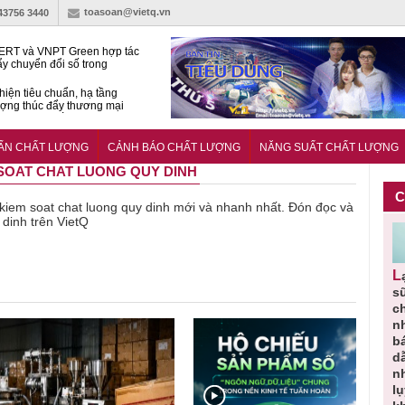
toasoan@vietq.vn
-43756 3440
RT và VNPT Green hợp tác
ẩy chuyển đổi số trong
 nhận nông nghiệp
hiện tiêu chuẩn, hạ tầng
ượng thúc đẩy thương mại
ng nghệ chiến lược
14380-1:2025 về máy
 di động
UẨN CHẤT LƯỢNG
CẢNH BÁO CHẤT LƯỢNG
NĂNG SUẤT CHẤT LƯỢNG
M SOAT CHAT LUONG QUY DINH
C
ề kiem soat chat luong quy dinh mới và nhanh nhất. Đón đọc và
 dinh trên VietQ
Người tiêu
Cảnh báo
Thu hồi
Sản phẩm
Lạm dụng
g
dùng cần
sản phẩm
toàn quốc
kém chất
s
m
cảnh giác
nhập ngoại
và tiêu hủy
lượng đã
ch
lựa chọn
bị thu hồi
nước rửa
bỏ qua
n
thịt lợn đạt
do mất an
tay dạng
những
b
ạt
tiêu chuẩn
toàn có thể
bọt Layer
bước kiểm
dẫ
ợng
và an toàn
xuất hiện
Clean do
soát nào?
n
tại Việt Nam
sản xuất
l