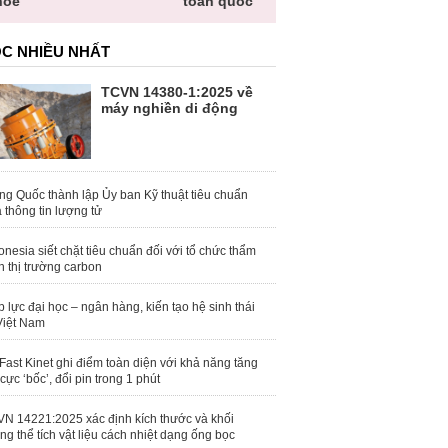
hỏe
toàn quốc
C NHIỀU NHẤT
TCVN 14380-1:2025 về
máy nghiền di động
ng Quốc thành lập Ủy ban Kỹ thuật tiêu chuẩn
 thông tin lượng tử
onesia siết chặt tiêu chuẩn đối với tổ chức thẩm
h thị trường carbon
 lực đại học – ngân hàng, kiến tạo hệ sinh thái
Việt Nam
Fast Kinet ghi điểm toàn diện với khả năng tăng
 cực ‘bốc’, đổi pin trong 1 phút
N 14221:2025 xác định kích thước và khối
ng thể tích vật liệu cách nhiệt dạng ống bọc