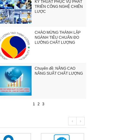
KỸ THUẬT PHỤC VỤ PHÁT
TRIỂN CÔNG NGHỆ CHIẾN
LƯỢC
CHÀO MỪNG THÀNH LẬP
NGÀNH TIÊU CHUẨN ĐO
LƯỜNG CHẤT LƯỢNG
Chuyên đề: NÂNG CAO
NĂNG SUẤT CHẤT LƯỢNG
1
2
3