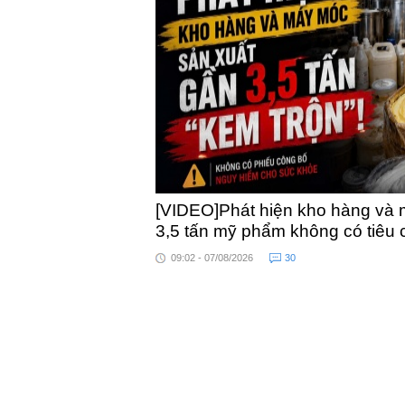
khỏe
toàn quốc
[VIDEO]Phát hiện kho hàng và 
3,5 tấn mỹ phẩm không có tiêu
09:02 - 07/08/2026
30