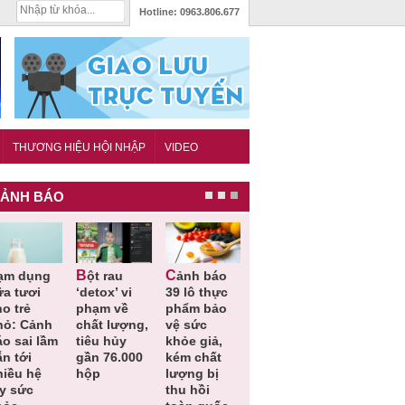
Hotline:
0963.806.677
THƯƠNG HIỆU HỘI NHẬP
VIDEO
ẢNH BÁO
Bột rau
Cảnh báo
Thu hồi đồ
Thu hồi
ữa tươi
‘detox’ vi
39 lô thực
ngủ trẻ em
Cao lỏng
o trẻ
phạm về
phẩm bảo
Michley do
Cảm cúm
hỏ: Cảnh
chất lượng,
vệ sức
không đáp
Bảo
áo sai lầm
tiêu hủy
khỏe giả,
ứng tiêu
Phương
n tới
gần 76.000
kém chất
chuẩn an
không đạ
hiều hệ
hộp
lượng bị
toàn
chất lượn
ụy sức
thu hồi