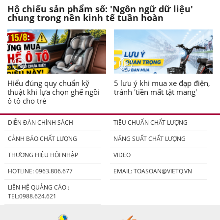
Hộ chiếu sản phẩm số: 'Ngôn ngữ dữ liệu'
chung trong nền kinh tế tuần hoàn
Hiểu đúng quy chuẩn kỹ
5 lưu ý khi mua xe đạp điện,
thuật khi lựa chọn ghế ngồi
tránh 'tiền mất tật mang'
ô tô cho trẻ
DIỄN ĐÀN CHÍNH SÁCH
TIÊU CHUẨN CHẤT LƯỢNG
CẢNH BÁO CHẤT LƯỢNG
NĂNG SUẤT CHẤT LƯỢNG
THƯƠNG HIỆU HỘI NHẬP
VIDEO
HOTLINE: 0963.806.677
EMAIL:
TOASOAN@VIETQ.VN
LIÊN HỆ QUẢNG CÁO :
TEL:0988.624.621