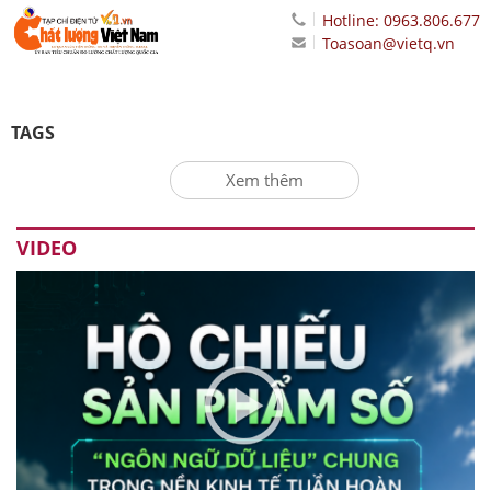
Hotline: 0963.806.677
Toasoan@vietq.vn
TAGS
Xem thêm
VIDEO