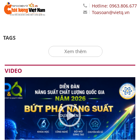
Hotline: 0963.806.677
Toasoan@vietq.vn
TAGS
Xem thêm
VIDEO