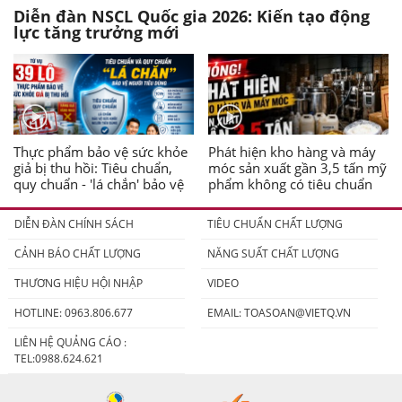
Diễn đàn NSCL Quốc gia 2026: Kiến tạo động
lực tăng trưởng mới
Thực phẩm bảo vệ sức khỏe
Phát hiện kho hàng và máy
giả bị thu hồi: Tiêu chuẩn,
móc sản xuất gần 3,5 tấn mỹ
quy chuẩn - 'lá chắn' bảo vệ
phẩm không có tiêu chuẩn
người tiêu dùng
DIỄN ĐÀN CHÍNH SÁCH
TIÊU CHUẨN CHẤT LƯỢNG
CẢNH BÁO CHẤT LƯỢNG
NĂNG SUẤT CHẤT LƯỢNG
THƯƠNG HIỆU HỘI NHẬP
VIDEO
HOTLINE: 0963.806.677
EMAIL:
TOASOAN@VIETQ.VN
LIÊN HỆ QUẢNG CÁO :
TEL:0988.624.621