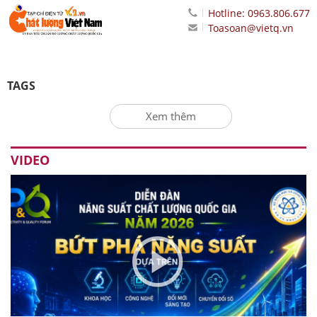
Hotline: 0963.806.677
Toasoan@vietq.vn
TAGS
Xem thêm
VIDEO