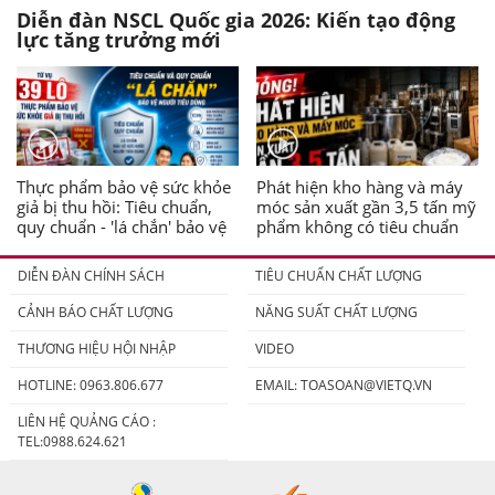
Diễn đàn NSCL Quốc gia 2026: Kiến tạo động
lực tăng trưởng mới
Thực phẩm bảo vệ sức khỏe
Phát hiện kho hàng và máy
giả bị thu hồi: Tiêu chuẩn,
móc sản xuất gần 3,5 tấn mỹ
quy chuẩn - 'lá chắn' bảo vệ
phẩm không có tiêu chuẩn
người tiêu dùng
DIỄN ĐÀN CHÍNH SÁCH
TIÊU CHUẨN CHẤT LƯỢNG
CẢNH BÁO CHẤT LƯỢNG
NĂNG SUẤT CHẤT LƯỢNG
THƯƠNG HIỆU HỘI NHẬP
VIDEO
HOTLINE: 0963.806.677
EMAIL:
TOASOAN@VIETQ.VN
LIÊN HỆ QUẢNG CÁO :
TEL:0988.624.621