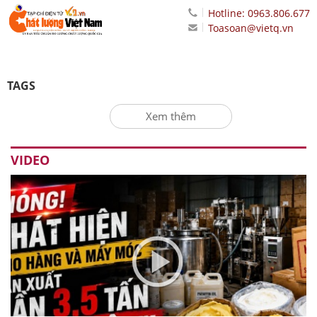
Hotline: 0963.806.677
Toasoan@vietq.vn
TAGS
Xem thêm
VIDEO