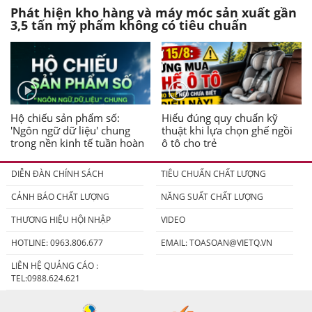
Phát hiện kho hàng và máy móc sản xuất gần
3,5 tấn mỹ phẩm không có tiêu chuẩn
Hộ chiếu sản phẩm số:
Hiểu đúng quy chuẩn kỹ
'Ngôn ngữ dữ liệu' chung
thuật khi lựa chọn ghế ngồi
trong nền kinh tế tuần hoàn
ô tô cho trẻ
DIỄN ĐÀN CHÍNH SÁCH
TIÊU CHUẨN CHẤT LƯỢNG
CẢNH BÁO CHẤT LƯỢNG
NĂNG SUẤT CHẤT LƯỢNG
THƯƠNG HIỆU HỘI NHẬP
VIDEO
HOTLINE: 0963.806.677
EMAIL:
TOASOAN@VIETQ.VN
LIÊN HỆ QUẢNG CÁO :
TEL:0988.624.621